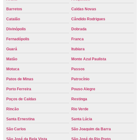
Barretos
Caldas Novas
Catalão
Cândido Rodrigues
Divinópolis
Dobrada
Fernadópolis
Franca
Guará
Itubiara
Matão
Monte Azul Paulista
Motuca
Passos
Patos de Minas
Patrocínio
Porto Ferreira
Pouso Alegre
Poços de Caldas
Restinga
Rincão
Rio Verde
Santa Ernestina
Santa Lúcia
São Carlos
São Joaquim da Barra
São José da Bela Vista
São José do Rio Preto