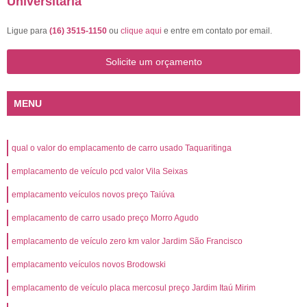
Universitária
Ligue para
(16) 3515-1150
ou
clique aqui
e entre em contato por email.
Solicite um orçamento
MENU
qual o valor do emplacamento de carro usado Taquaritinga
emplacamento de veículo pcd valor Vila Seixas
emplacamento veículos novos preço Taiúva
emplacamento de carro usado preço Morro Agudo
emplacamento de veículo zero km valor Jardim São Francisco
emplacamento veículos novos Brodowski
emplacamento de veículo placa mercosul preço Jardim Itaú Mirim