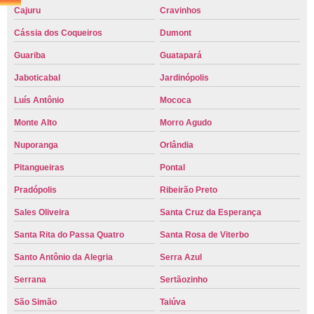
Cajuru
Cravinhos
Cássia dos Coqueiros
Dumont
Guariba
Guatapará
Jaboticabal
Jardinópolis
Luís Antônio
Mococa
Monte Alto
Morro Agudo
Nuporanga
Orlândia
Pitangueiras
Pontal
Pradópolis
Ribeirão Preto
Sales Oliveira
Santa Cruz da Esperança
Santa Rita do Passa Quatro
Santa Rosa de Viterbo
Santo Antônio da Alegria
Serra Azul
Serrana
Sertãozinho
São Simão
Taiúva