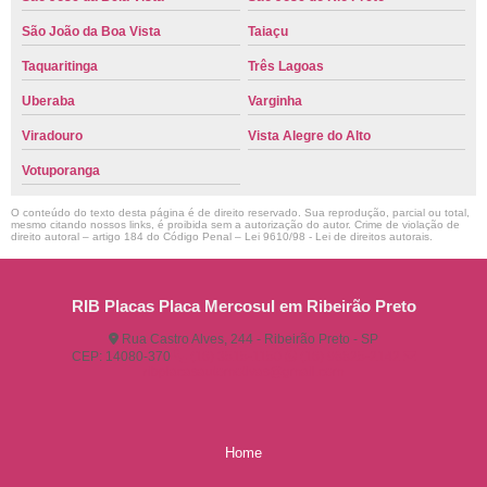
São João da Boa Vista
Taiaçu
Taquaritinga
Três Lagoas
Uberaba
Varginha
Viradouro
Vista Alegre do Alto
Votuporanga
O conteúdo do texto desta página é de direito reservado. Sua reprodução, parcial ou total,
mesmo citando nossos links, é proibida sem a autorização do autor. Crime de violação de
direito autoral – artigo 184 do Código Penal –
Lei 9610/98 - Lei de direitos autorais
.
RIB Placas Placa Mercosul em Ribeirão Preto
Rua Castro Alves, 244 - Ribeirão Preto - SP
CEP: 14080-370
(16) 3515-1150
(16) 98825-2142
ribplacasautomotivas@gmail.com
Home