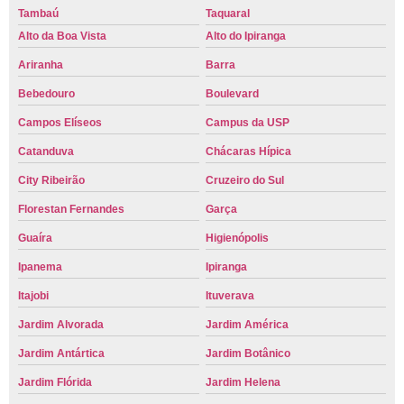
Tambaú
Taquaral
Alto da Boa Vista
Alto do Ipiranga
Ariranha
Barra
Bebedouro
Boulevard
Campos Elíseos
Campus da USP
Catanduva
Chácaras Hípica
City Ribeirão
Cruzeiro do Sul
Florestan Fernandes
Garça
Guaíra
Higienópolis
Ipanema
Ipiranga
Itajobi
Ituverava
Jardim Alvorada
Jardim América
Jardim Antártica
Jardim Botânico
Jardim Flórida
Jardim Helena