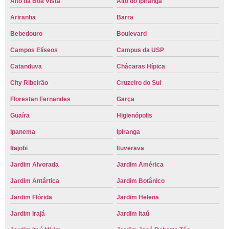
Alto da Boa Vista
Alto do Ipiranga
Ariranha
Barra
Bebedouro
Boulevard
Campos Elíseos
Campus da USP
Catanduva
Chácaras Hípica
City Ribeirão
Cruzeiro do Sul
Florestan Fernandes
Garça
Guaíra
Higienópolis
Ipanema
Ipiranga
Itajobi
Ituverava
Jardim Alvorada
Jardim América
Jardim Antártica
Jardim Botânico
Jardim Flórida
Jardim Helena
Jardim Irajá
Jardim Itaú