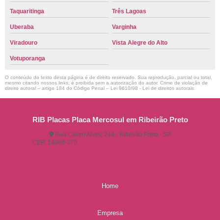
Taquaritinga
Três Lagoas
Uberaba
Varginha
Viradouro
Vista Alegre do Alto
Votuporanga
O conteúdo do texto desta página é de direito reservado. Sua reprodução, parcial ou total,
mesmo citando nossos links, é proibida sem a autorização do autor. Crime de violação de
direito autoral – artigo 184 do Código Penal –
Lei 9610/98 - Lei de direitos autorais
.
RIB Placas Placa Mercosul em Ribeirão Preto
Rua Castro Alves, 244 - Ribeirão Preto - SP
CEP: 14080-370
(16) 3515-1150
(16) 98825-2142
ribplacasautomotivas@gmail.com
Home
Empresa