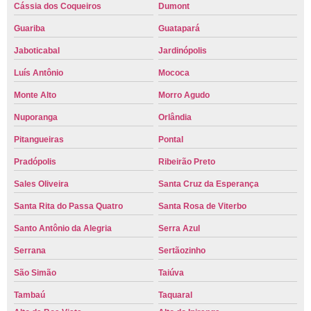
Cássia dos Coqueiros
Dumont
Guariba
Guatapará
Jaboticabal
Jardinópolis
Luís Antônio
Mococa
Monte Alto
Morro Agudo
Nuporanga
Orlândia
Pitangueiras
Pontal
Pradópolis
Ribeirão Preto
Sales Oliveira
Santa Cruz da Esperança
Santa Rita do Passa Quatro
Santa Rosa de Viterbo
Santo Antônio da Alegria
Serra Azul
Serrana
Sertãozinho
São Simão
Taiúva
Tambaú
Taquaral