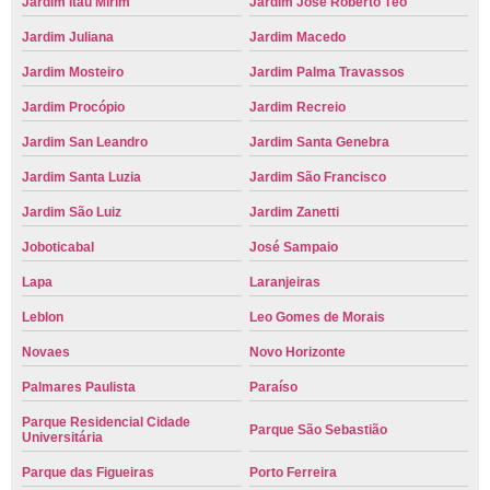
Jardim Itaú Mirim
Jardim José Roberto Téo
Jardim Juliana
Jardim Macedo
Jardim Mosteiro
Jardim Palma Travassos
Jardim Procópio
Jardim Recreio
Jardim San Leandro
Jardim Santa Genebra
Jardim Santa Luzia
Jardim São Francisco
Jardim São Luiz
Jardim Zanetti
Joboticabal
José Sampaio
Lapa
Laranjeiras
Leblon
Leo Gomes de Morais
Novaes
Novo Horizonte
Palmares Paulista
Paraíso
Parque Residencial Cidade
Parque São Sebastião
Universitária
Parque das Figueiras
Porto Ferreira