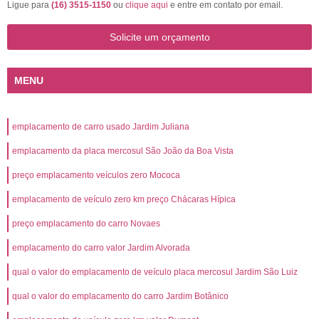
Ligue para
(16) 3515-1150
ou
clique aqui
e entre em contato por email.
Solicite um orçamento
MENU
emplacamento de carro usado Jardim Juliana
emplacamento da placa mercosul São João da Boa Vista
preço emplacamento veículos zero Mococa
emplacamento de veículo zero km preço Chácaras Hípica
preço emplacamento do carro Novaes
emplacamento do carro valor Jardim Alvorada
qual o valor do emplacamento de veículo placa mercosul Jardim São Luiz
qual o valor do emplacamento do carro Jardim Botânico