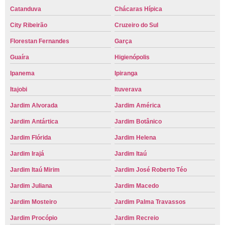
Catanduva
Chácaras Hípica
City Ribeirão
Cruzeiro do Sul
Florestan Fernandes
Garça
Guaíra
Higienópolis
Ipanema
Ipiranga
Itajobi
Ituverava
Jardim Alvorada
Jardim América
Jardim Antártica
Jardim Botânico
Jardim Flórida
Jardim Helena
Jardim Irajá
Jardim Itaú
Jardim Itaú Mirim
Jardim José Roberto Téo
Jardim Juliana
Jardim Macedo
Jardim Mosteiro
Jardim Palma Travassos
Jardim Procópio
Jardim Recreio