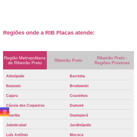
Regiões onde a RIB Placas atende:
Região Metropolitana
Ribeirão Preto -
Ribeirão Preto
de Ribeirão Preto
Regiões Próximas
Altinópolis
Barrinha
Batatais
Brodowski
Cajuru
Cravinhos
Cássia dos Coqueiros
Dumont
Guariba
Guatapará
Jaboticabal
Jardinópolis
Luís Antônio
Mococa