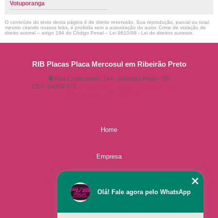
Votuporanga
O conteúdo do texto desta página é de direito reservado. Sua reprodução, parcial ou total,
mesmo citando nossos links, é proibida sem a autorização do autor. Crime de violação de
direito autoral – artigo 184 do Código Penal –
Lei 9610/98 - Lei de direitos autorais
.
RIB Placas Placa Mercosul em Ribeirão Preto
Rua Castro Alves, 244 - Ribeirão Preto - SP
CEP: 14080-370
(16) 3515-1150
(16) 98825-2142
ribplacasautomotivas@gmail.com
Home
Empresa
Missão
Olá! Fale agora pelo WhatsApp
Serviços