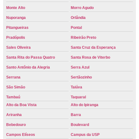
Monte Alto
Morro Agudo
Nuporanga
Orlândia
Pitangueiras
Pontal
Pradópolis
Ribeirão Preto
Sales Oliveira
Santa Cruz da Esperança
Santa Rita do Passa Quatro
Santa Rosa de Viterbo
Santo Antônio da Alegria
Serra Azul
Serrana
Sertãozinho
São Simão
Taiúva
Tambaú
Taquaral
Alto da Boa Vista
Alto do Ipiranga
Ariranha
Barra
Bebedouro
Boulevard
Campos Elíseos
Campus da USP