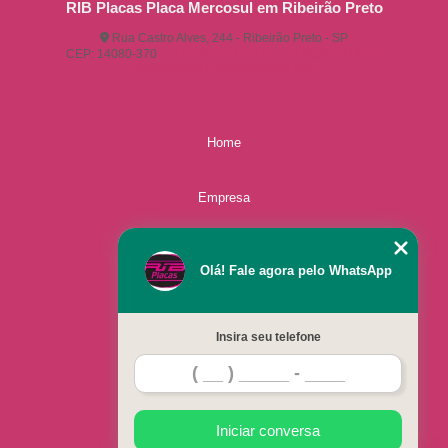
RIB Placas Placa Mercosul em Ribeirão Preto
Rua Castro Alves, 244 - Ribeirão Preto - SP
CEP: 14080-370
(16) 3515-1150
(16) 98825-2142
ribplacasautomotivas@gmail.com
Home
Empresa
Missão
Olá! Fale agora pelo WhatsApp
Serviços
Insira seu telefone
Contato
Mapa do site
Iniciar conversa