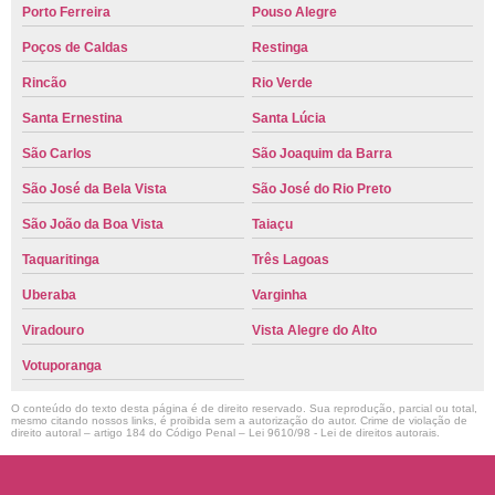
Porto Ferreira
Pouso Alegre
Poços de Caldas
Restinga
Rincão
Rio Verde
Santa Ernestina
Santa Lúcia
São Carlos
São Joaquim da Barra
São José da Bela Vista
São José do Rio Preto
São João da Boa Vista
Taiaçu
Taquaritinga
Três Lagoas
Uberaba
Varginha
Viradouro
Vista Alegre do Alto
Votuporanga
O conteúdo do texto desta página é de direito reservado. Sua reprodução, parcial ou total,
mesmo citando nossos links, é proibida sem a autorização do autor. Crime de violação de
direito autoral – artigo 184 do Código Penal –
Lei 9610/98 - Lei de direitos autorais
.