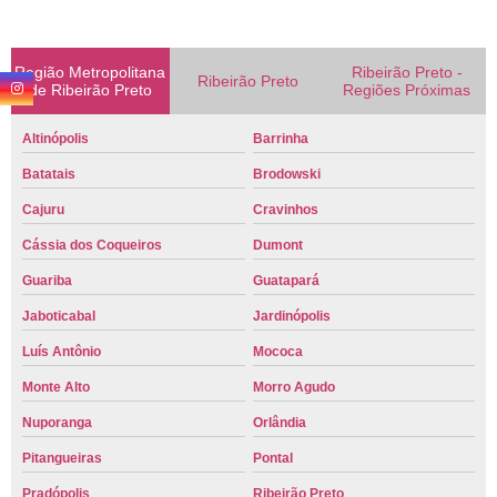
Região Metropolitana
Ribeirão Preto -
Ribeirão Preto
de Ribeirão Preto
Regiões Próximas
Altinópolis
Barrinha
Batatais
Brodowski
Cajuru
Cravinhos
Cássia dos Coqueiros
Dumont
Guariba
Guatapará
Jaboticabal
Jardinópolis
Luís Antônio
Mococa
Monte Alto
Morro Agudo
Nuporanga
Orlândia
Pitangueiras
Pontal
Pradópolis
Ribeirão Preto