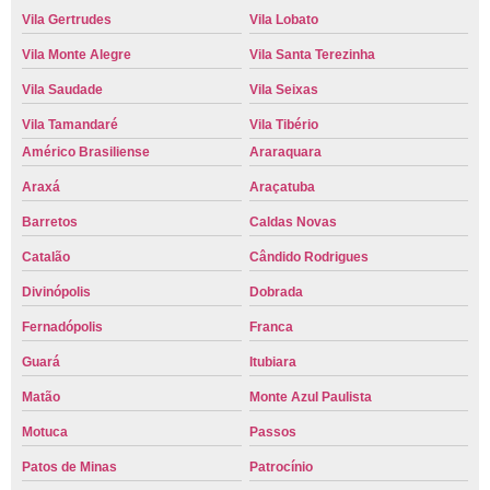
Vila Gertrudes
Vila Lobato
Vila Monte Alegre
Vila Santa Terezinha
Vila Saudade
Vila Seixas
Vila Tamandaré
Vila Tibério
Américo Brasiliense
Araraquara
Araxá
Araçatuba
Barretos
Caldas Novas
Catalão
Cândido Rodrigues
Divinópolis
Dobrada
Fernadópolis
Franca
Guará
Itubiara
Matão
Monte Azul Paulista
Motuca
Passos
Patos de Minas
Patrocínio