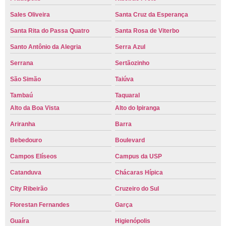
Sales Oliveira
Santa Cruz da Esperança
Santa Rita do Passa Quatro
Santa Rosa de Viterbo
Santo Antônio da Alegria
Serra Azul
Serrana
Sertãozinho
São Simão
Taiúva
Tambaú
Taquaral
Alto da Boa Vista
Alto do Ipiranga
Ariranha
Barra
Bebedouro
Boulevard
Campos Elíseos
Campus da USP
Catanduva
Chácaras Hípica
City Ribeirão
Cruzeiro do Sul
Florestan Fernandes
Garça
Guaíra
Higienópolis