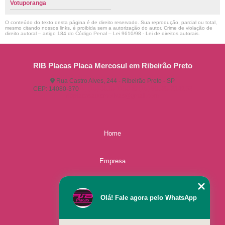
Votuporanga
O conteúdo do texto desta página é de direito reservado. Sua reprodução, parcial ou total,
mesmo citando nossos links, é proibida sem a autorização do autor. Crime de violação de
direito autoral – artigo 184 do Código Penal –
Lei 9610/98 - Lei de direitos autorais
.
RIB Placas Placa Mercosul em Ribeirão Preto
Rua Castro Alves, 244 - Ribeirão Preto - SP
CEP: 14080-370
(16) 3515-1150
(16) 98825-2142
ribplacasautomotivas@gmail.com
Home
Empresa
Missão
Olá! Fale agora pelo WhatsApp
Serviços