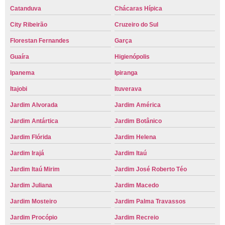
Catanduva
Chácaras Hípica
City Ribeirão
Cruzeiro do Sul
Florestan Fernandes
Garça
Guaíra
Higienópolis
Ipanema
Ipiranga
Itajobi
Ituverava
Jardim Alvorada
Jardim América
Jardim Antártica
Jardim Botânico
Jardim Flórida
Jardim Helena
Jardim Irajá
Jardim Itaú
Jardim Itaú Mirim
Jardim José Roberto Téo
Jardim Juliana
Jardim Macedo
Jardim Mosteiro
Jardim Palma Travassos
Jardim Procópio
Jardim Recreio