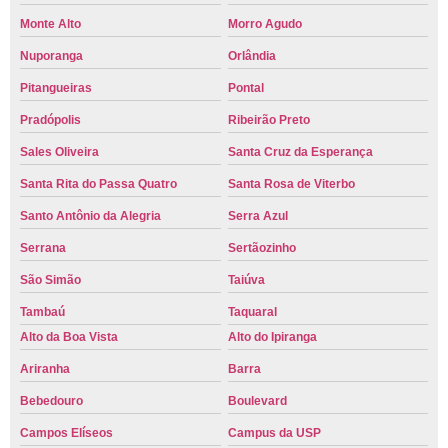
Monte Alto
Morro Agudo
Nuporanga
Orlândia
Pitangueiras
Pontal
Pradópolis
Ribeirão Preto
Sales Oliveira
Santa Cruz da Esperança
Santa Rita do Passa Quatro
Santa Rosa de Viterbo
Santo Antônio da Alegria
Serra Azul
Serrana
Sertãozinho
São Simão
Taiúva
Tambaú
Taquaral
Alto da Boa Vista
Alto do Ipiranga
Ariranha
Barra
Bebedouro
Boulevard
Campos Elíseos
Campus da USP