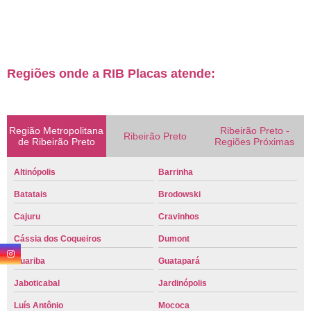
Regiões onde a RIB Placas atende:
Região Metropolitana
Ribeirão Preto -
Ribeirão Preto
de Ribeirão Preto
Regiões Próximas
Altinópolis
Barrinha
Batatais
Brodowski
Cajuru
Cravinhos
Cássia dos Coqueiros
Dumont
Guariba
Guatapará
Jaboticabal
Jardinópolis
Luís Antônio
Mococa