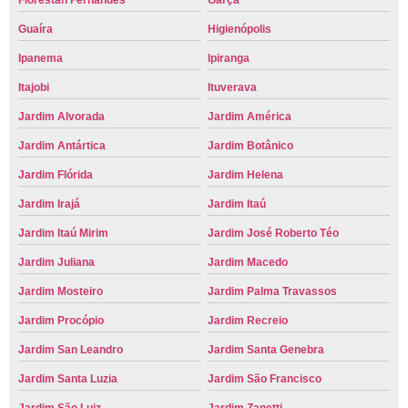
Florestan Fernandes
Garça
Guaíra
Higienópolis
Ipanema
Ipiranga
Itajobi
Ituverava
Jardim Alvorada
Jardim América
Jardim Antártica
Jardim Botânico
Jardim Flórida
Jardim Helena
Jardim Irajá
Jardim Itaú
Jardim Itaú Mirim
Jardim José Roberto Téo
Jardim Juliana
Jardim Macedo
Jardim Mosteiro
Jardim Palma Travassos
Jardim Procópio
Jardim Recreio
Jardim San Leandro
Jardim Santa Genebra
Jardim Santa Luzia
Jardim São Francisco