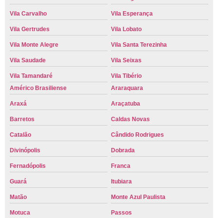
Vila Carvalho
Vila Esperança
Vila Gertrudes
Vila Lobato
Vila Monte Alegre
Vila Santa Terezinha
Vila Saudade
Vila Seixas
Vila Tamandaré
Vila Tibério
Américo Brasiliense
Araraquara
Araxá
Araçatuba
Barretos
Caldas Novas
Catalão
Cândido Rodrigues
Divinópolis
Dobrada
Fernadópolis
Franca
Guará
Itubiara
Matão
Monte Azul Paulista
Motuca
Passos