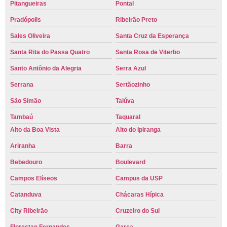
Pitangueiras
Pontal
Pradópolis
Ribeirão Preto
Sales Oliveira
Santa Cruz da Esperança
Santa Rita do Passa Quatro
Santa Rosa de Viterbo
Santo Antônio da Alegria
Serra Azul
Serrana
Sertãozinho
São Simão
Taiúva
Tambaú
Taquaral
Alto da Boa Vista
Alto do Ipiranga
Ariranha
Barra
Bebedouro
Boulevard
Campos Elíseos
Campus da USP
Catanduva
Chácaras Hípica
City Ribeirão
Cruzeiro do Sul