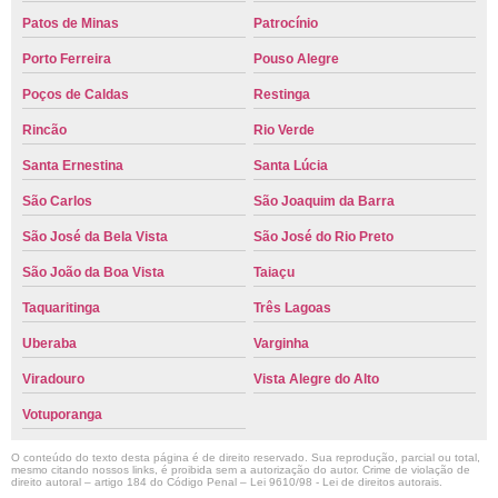
Patos de Minas
Patrocínio
Porto Ferreira
Pouso Alegre
Poços de Caldas
Restinga
Rincão
Rio Verde
Santa Ernestina
Santa Lúcia
São Carlos
São Joaquim da Barra
São José da Bela Vista
São José do Rio Preto
São João da Boa Vista
Taiaçu
Taquaritinga
Três Lagoas
Uberaba
Varginha
Viradouro
Vista Alegre do Alto
Votuporanga
O conteúdo do texto desta página é de direito reservado. Sua reprodução, parcial ou total,
mesmo citando nossos links, é proibida sem a autorização do autor. Crime de violação de
direito autoral – artigo 184 do Código Penal –
Lei 9610/98 - Lei de direitos autorais
.