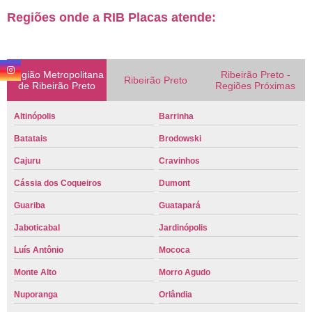
Regiões onde a RIB Placas atende:
Região Metropolitana
Ribeirão Preto -
Ribeirão Preto
de Ribeirão Preto
Regiões Próximas
Altinópolis
Barrinha
Batatais
Brodowski
Cajuru
Cravinhos
Cássia dos Coqueiros
Dumont
Guariba
Guatapará
Jaboticabal
Jardinópolis
Luís Antônio
Mococa
Monte Alto
Morro Agudo
Nuporanga
Orlândia