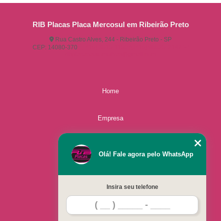
RIB Placas Placa Mercosul em Ribeirão Preto
Rua Castro Alves, 244 - Ribeirão Preto - SP
CEP: 14080-370
(16) 3515-1150
(16) 98825-2142
ribplacasautomotivas@gmail.com
Home
Empresa
Missão
Olá! Fale agora pelo WhatsApp
Serviços
Insira seu telefone
Contato