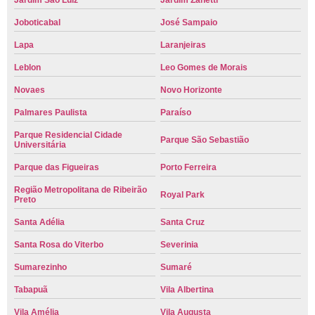
Jardim São Luiz
Jardim Zanetti
Joboticabal
José Sampaio
Lapa
Laranjeiras
Leblon
Leo Gomes de Morais
Novaes
Novo Horizonte
Palmares Paulista
Paraíso
Parque Residencial Cidade
Parque São Sebastião
Universitária
Parque das Figueiras
Porto Ferreira
Região Metropolitana de Ribeirão
Royal Park
Preto
Santa Adélia
Santa Cruz
Santa Rosa do Viterbo
Severinia
Sumarezinho
Sumaré
Tabapuã
Vila Albertina
Vila Amélia
Vila Augusta