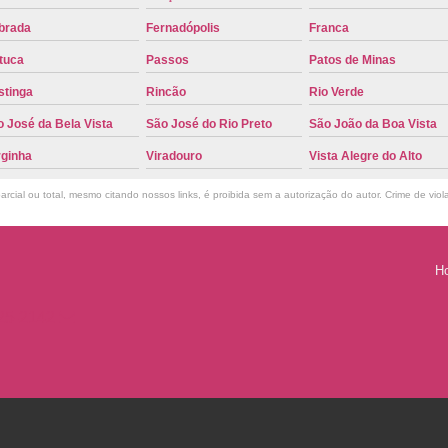
brada
Fernadópolis
Franca
tuca
Passos
Patos de Minas
stinga
Rincão
Rio Verde
 José da Bela Vista
São José do Rio Preto
São João da Boa Vista
rginha
Viradouro
Vista Alegre do Alto
rcial ou total, mesmo citando nossos links, é proibida sem a autorização do autor. Crime de viol
H
825-2142