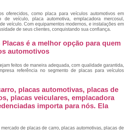
Emplacamento Placa Mercosu
cas
Qual o Valor do Emplacamento da Placa 
os oferecidos, como placa para veículos automotivos em
o de veículo, placa automotiva, emplacadora mercosul,
cas
Valor do Emplacamento Mercosul
Val
a de veículo. Com equipamentos modernos, e instalações em
s
ssidade de seus clientes, conquistando sua confiança.
Emplacar Carro Cravinhos
Emplacar C
e
 Placas é a melhor opção para quem
Emplacar Carros
Emplacar o Carro
E
los automotivos
Emplacar Veículo
Emplacar V
Emplacar Veículos
Empresa
ejam feitos de maneira adequada, com qualidade garantida,
mpresa referência no segmento de placas para veículos
Empresa de Emplacamento
Em
Empresa de Emplacamento de Carro
arro, placas automotivas, placas de
Empresa de Emplacamento de Moto
os, placas veiculares, emplacadora
Empresa de Emplacamento de Veícul
edenciadas importa para nós. Ela
Empresa Emplacamento
Emp
Emplacadora de Veículos
Emplacado
 mercado de placas de carro, placas automotivas, placas de