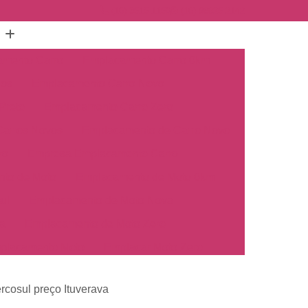
(16) 3515-1150
(16) 98825-2142
mento Carro
Emplacamento Carro 0km
hos
Emplacamento Carro Novo
Preto
Emplacamento Carro Zero
arros Novos
Emplacamento de Carro Novo
ro
Empresa Emplacamento Carro
to de Moto
Emplacamento de Moto 0km
ul
Emplacamento de Moto Nova
a
Emplacamento de Moto Zero
placamento Moto
Emplacar Moto Zero
o
Primeiro Emplacamento de Moto
cosul preço Ituverava
cosul
Emplacamento de Carro