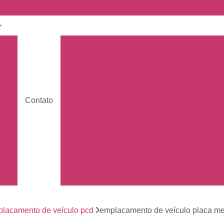
nto
Carro Zero Emplacamento
Emplaca
Emplacamento Carro Cravin
nto
Emplacamento Carro Ribeirão 
Emplacamento Carros
Emplacamento C
nto
Contato
s
Empresa de Emplacamento Car
nto
Emplacamento da Moto
Emplacamen
os
Emplacamento de Moto Mercos
tos
Emplacamento de Moto Usad
os
Emplacamento Mercosul Moto
Em
Primeiro Emplacamento da Mot
de
nto
lacamento de veículo pcd
emplacamento de veículo placa mer
Emplacamento da Placa Mer