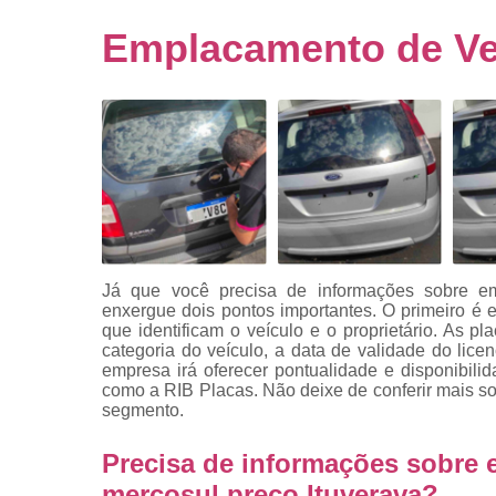
Empresa
emplacado
Emplacamento de Veí
Placa de mo
Placas
automotiv
Placas de ca
Placas d
veículo
Placas
mercosul
Já que você precisa de informações sobre em
Placas mod
enxergue dois pontos importantes. O primeiro é
mercosul
que identificam o veículo e o proprietário. As 
categoria do veículo, a data de validade do lice
Placas pa
empresa irá oferecer pontualidade e disponibili
carro
como a RIB Placas. Não deixe de conferir mais s
segmento.
Placas
veiculare
Precisa de informações sobre 
Reforma d
mercosul preço Ituverava?