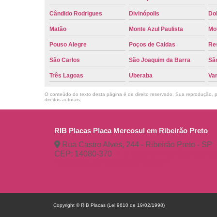
Cândido Rodrigues
Divinópolis
Do
Matão
Monte Azul Paulista
Mo
Pouso Alegre
Poços de Caldas
Re
São Carlos
São Joaquim da Barra
São
Três Lagoas
Uberaba
Va
O conteúdo do texto desta página é de direito reservado. Sua reprodução, pa
direitos autorais
.
RIB Placas Placa Mercosul em Ribeirão Preto
Rua Castro Alves, 244 - Ribeirão Preto - SP
CEP: 14080-370
(16) 3515-1150
(16) 98
ribplacasautomotivas@gmail.com
Copyright © RIB Placas (Lei 9610 de 19/02/1998)