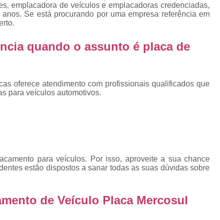
Emplacadoras
Emplacadoras C
res, emplacadora de veículos e emplacadoras credenciadas,
 anos. Se está procurando por uma empresa referência em
Empresa Emplacadora de Veículos
Emp
erto.
Placa de Moto
Placa de Mot
ncia quando o assunto é
placa de
Placa Mercosul de Moto
Placa Me
Placa Moto
Placa Moto Mercosul
cas oferece atendimento com profissionais qualificados que
Placa para Moto Mercosul
Fabrica de 
s para veículos automotivos.
Placa Automotiva
Placa Automoti
Placa Automotiva Dianteir
Placa Automotiva Personalizad
Placa Automotiva Verde
Placa Merco
acamento para veículos. Por isso, aproveite a sua chance
dentes estão dispostos a sanar todas as suas dúvidas sobre
Placa Azul de Carro
Placa de Carro
Placa de Carro Cravinhos
Placa
amento de Veículo Placa Mercosul
Placa de Carro Ribeirão Preto
P
Placa Preta Carro
Placa V