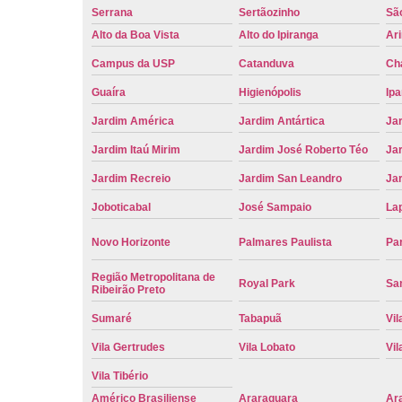
Serrana
Sertãozinho
Sã
Alto da Boa Vista
Alto do Ipiranga
Ar
Campus da USP
Catanduva
Ch
Guaíra
Higienópolis
Ip
Jardim América
Jardim Antártica
Ja
Jardim Itaú Mirim
Jardim José Roberto Téo
Jar
Jardim Recreio
Jardim San Leandro
Ja
Joboticabal
José Sampaio
La
Novo Horizonte
Palmares Paulista
Pa
Região Metropolitana de
Royal Park
San
Ribeirão Preto
Sumaré
Tabapuã
Vil
Vila Gertrudes
Vila Lobato
Vil
Vila Tibério
Américo Brasiliense
Araraquara
Ar