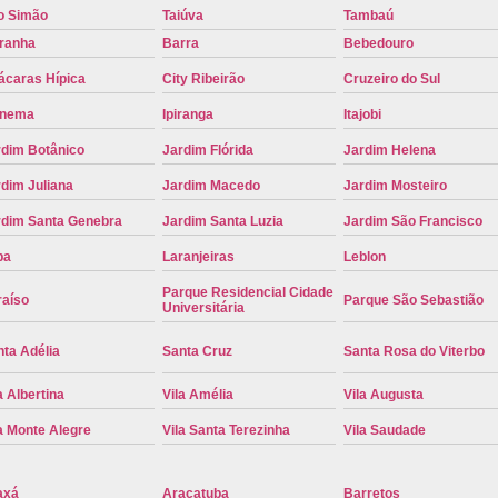
o Simão
Taiúva
Tambaú
Troca de Placa Cravinhos
Troca de 
iranha
Barra
Bebedouro
Troca de Placa Detran
Troca de P
ácaras Hípica
City Ribeirão
Cruzeiro do Sul
Troca de Placa para Mercosul
Troca de 
anema
Ipiranga
Itajobi
Troca para Placa Mercosul
Troca da Pl
rdim Botânico
Jardim Flórida
Jardim Helena
Troca de Placa Automotiva
Troca de
dim Juliana
Jardim Macedo
Jardim Mosteiro
Troca de Placa do Veículo
Troca de
rdim Santa Genebra
Jardim Santa Luzia
Jardim São Francisco
Troca de Placas de Veículo
Troca de 
pa
Laranjeiras
Leblon
Troca Placa de Carro
Placa Mer
Parque Residencial Cidade
raíso
Parque São Sebastião
Universitária
Troca de Placa no Detran
Troca de P
ta Adélia
Santa Cruz
Santa Rosa do Viterbo
Troca de Placa Veicular
Troca Placa
a Albertina
Vila Amélia
Vila Augusta
Troca Placa Mercosul
Troca Placa Ri
a Monte Alegre
Vila Santa Terezinha
Vila Saudade
axá
Araçatuba
Barretos