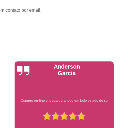
Placa de Veículo Detran
Placa de
em contato por email.
Placa Mercosul Veículo Oficial
P
Placa Veículo Detran
Placa Veículo
Troca Placa de Veículo
Troca Pla
Placa Azul Mercosul
Placa da
Placa do Mercosul
Placa Me
Placa Mercosul Preta
Placa Mercosul
Yuri Martins
Placa Padrão Mercosul
Placa Ver
Modelo de Placa Mercosul
Modelo Placa
Modelo Placa Mercosul Ribeir
Ótimo atendimento
Placa de Veículo Mercosul
Placa
Placa Mercosul com Nome da Cidade
P
Placa Amarela Carro
Placa Ca