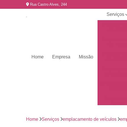
Rua Castro Alves, 244
Serviços
Emplacame
de carros
Emplacame
de motos
Emplacame
Home
Empresa
Missão
de veículo
Emplacame
para veícul
Emplacamen
mercosul
Emplacar 
carros
Empresas 
emplacame
Home
Serviços
emplacamento de veículos
emp