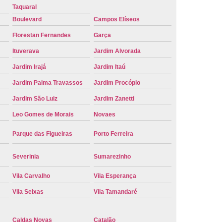
Taquaral
Placa de Carro
Troca de Placa de Veículo
Boulevard
Campos Elíseos
laca do Carro
Troca de Placa Mercosul
Florestan Fernandes
Garça
Placa Ribeirão Preto
Troca de Placa Veículo
Ituverava
Jardim Alvorada
aca do Veículo
Troca das Placas do Veículo
Jardim Irajá
Jardim Itaú
 Placa de Moto
Troca de Placa de Motos
Jardim Palma Travassos
Jardim Procópio
 Placa Veículos
Troca de Placas da Moto
Jardim São Luiz
Jardim Zanetti
Placas do Carro
Troca de Placas Mercosul
Leo Gomes de Morais
Novaes
cosul Troca
Troca da Placa do Carro
Parque das Figueiras
Porto Ferreira
laca Nova
Troca de Placa Padrão Mercosul
Severinia
Sumarezinho
Troca Placa Carro
Troca Placa Cravinhos
Vila Carvalho
Vila Esperança
beirão Preto
Vistoria para Troca de Placa
Vila Seixas
Vila Tamandaré
Caldas Novas
Catalão