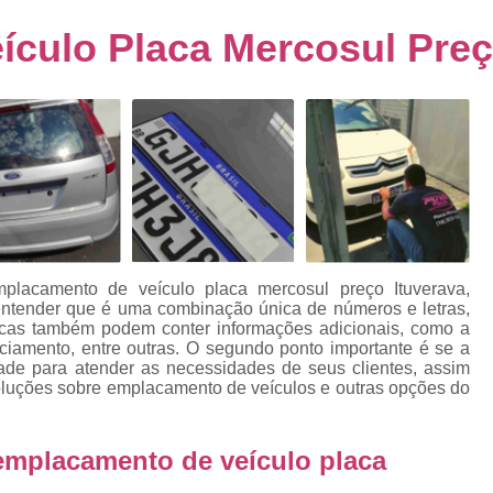
s
Emplacamento de Carro Usad
ra
culo Placa Mercosul Preç
Emplacamento de Veículo Pcd
E
tos
Emplacamento de Veículo Zero 
as
Emplacamento do Carro
Emplacamento
rro
Emplacamento Veículos Zero
e
Emplacamento de Veículo
E
Emplacamento de Veículo Novo
Emplacamento de Veículo Usad
placamento de veículo placa mercosul preço Ituverava,
elo
 entender que é uma combinação única de números e letras,
Emplacamento Veículo Novo
Emplacam
placas também podem conter informações adicionais, como a
nciamento, entre outras. O segundo ponto importante é se a
Emplacamento Veicular
Proce
ra
dade para atender as necessidades de seus clientes, assim
oluções sobre emplacamento de veículos e outras opções do
Detran Emplacamento Merc
Emplacamento Mercosul Cravinh
s
emplacamento de veículo placa
Emplacamento Mercosul Ribeirão 
e