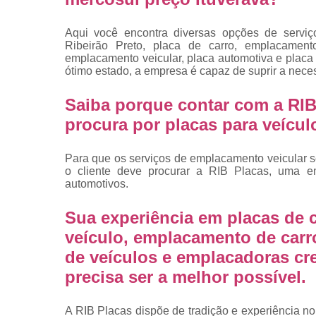
placas
Troca de pla
Aqui você encontra diversas opções de serviç
Ribeirão Preto, placa de carro, emplacament
Troca de pla
emplacamento veicular, placa automotiva e plac
de veículo
ótimo estado, a empresa é capaz de suprir a nece
Trocas d
Saiba porque contar com a RIB
placas
procura por placas para veícu
Para que os serviços de emplacamento veicular s
o cliente deve procurar a RIB Placas, uma e
automotivos.
Sua experiência em placas de c
veículo, emplacamento de carr
de veículos e emplacadoras cr
precisa ser a melhor possível.
A RIB Placas dispõe de tradição e experiência no