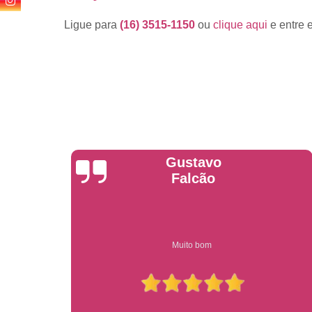
Ligue para
(16) 3515-1150
ou
clique aqui
e entre 
Anderson
Garcia
Compre on-line entrega garantido em todo estado de sp