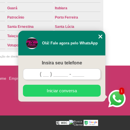
Guará
Itubiara
Patrocínio
Porto Ferreira
Santa Ernestina
Santa Lúcia
Taiaçu
Taquaritinga
Olá! Fale agora pelo WhatsApp
Votuporanga
ação de direito autoral – artigo 184 do Código Penal –
Lei 9610/98 - Lei de
Insira seu telefone
ome
Empresa
Missão
Serviços
Contato
Mapa do site
Iniciar conversa
1
W3C