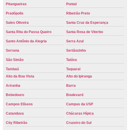
Pitangueiras
Pontal
Pradópolis
Ribeirão Preto
Sales Oliveira
Santa Cruz da Esperança
Santa Rita do Passa Quatro
Santa Rosa de Viterbo
Santo Antônio da Alegria
Serra Azul
Serrana
Sertãozinho
São Simão
Taiúva
Tambaú
Taquaral
Alto da Boa Vista
Alto do Ipiranga
Ariranha
Barra
Bebedouro
Boulevard
Campos Elíseos
Campus da USP
Catanduva
Chácaras Hípica
City Ribeirão
Cruzeiro do Sul