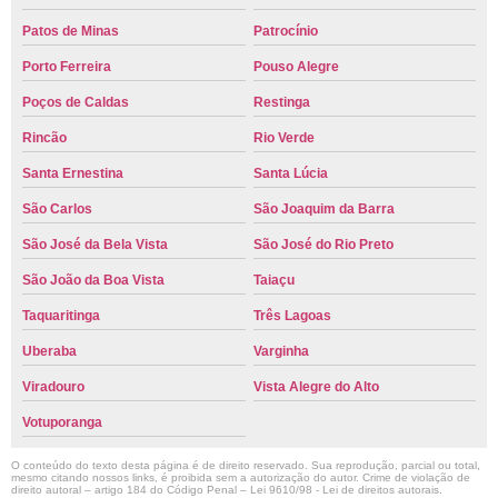
Patos de Minas
Patrocínio
Porto Ferreira
Pouso Alegre
Poços de Caldas
Restinga
Rincão
Rio Verde
Santa Ernestina
Santa Lúcia
São Carlos
São Joaquim da Barra
São José da Bela Vista
São José do Rio Preto
São João da Boa Vista
Taiaçu
Taquaritinga
Três Lagoas
Uberaba
Varginha
Viradouro
Vista Alegre do Alto
Votuporanga
O conteúdo do texto desta página é de direito reservado. Sua reprodução, parcial ou total,
mesmo citando nossos links, é proibida sem a autorização do autor. Crime de violação de
direito autoral – artigo 184 do Código Penal –
Lei 9610/98 - Lei de direitos autorais
.