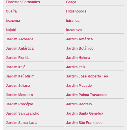
Florestan Fernandes
Garça
Guaíra
Higienópolis
Ipanema
Ipiranga
Itajobi
Ituverava
Jardim Alvorada
Jardim América
Jardim Antártica
Jardim Botânico
Jardim Flórida
Jardim Helena
Jardim Irajá
Jardim Itaú
Jardim Itaú Mirim
Jardim José Roberto Téo
Jardim Juliana
Jardim Macedo
Jardim Mosteiro
Jardim Palma Travassos
Jardim Procópio
Jardim Recreio
Jardim San Leandro
Jardim Santa Genebra
Jardim Santa Luzia
Jardim São Francisco