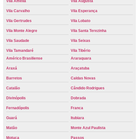
Vila Amélia
Vila Augusta
Vila Carvalho
Vila Esperança
Vila Gertrudes
Vila Lobato
Vila Monte Alegre
Vila Santa Terezinha
Vila Saudade
Vila Seixas
Vila Tamandaré
Vila Tibério
Américo Brasiliense
Araraquara
Araxá
Araçatuba
Barretos
Caldas Novas
Catalão
Cândido Rodrigues
Divinópolis
Dobrada
Fernadópolis
Franca
Guará
Itubiara
Matão
Monte Azul Paulista
Motuca
Passos