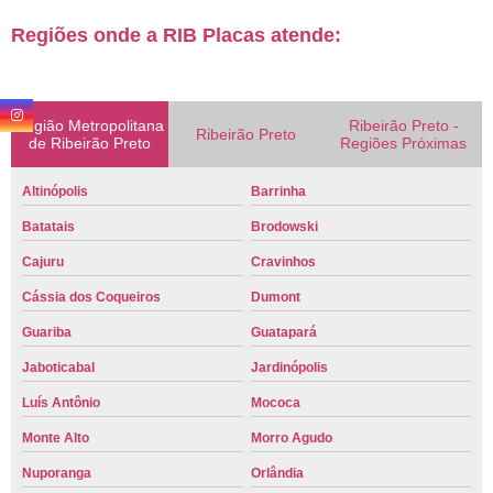
Regiões onde a RIB Placas atende:
Região Metropolitana
Ribeirão Preto -
Ribeirão Preto
de Ribeirão Preto
Regiões Próximas
Altinópolis
Barrinha
Batatais
Brodowski
Cajuru
Cravinhos
Cássia dos Coqueiros
Dumont
Guariba
Guatapará
Jaboticabal
Jardinópolis
Luís Antônio
Mococa
Monte Alto
Morro Agudo
Nuporanga
Orlândia