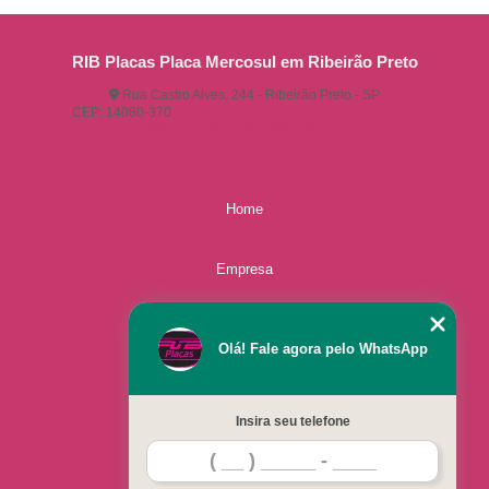
RIB Placas Placa Mercosul em Ribeirão Preto
Rua Castro Alves, 244 - Ribeirão Preto - SP
CEP: 14080-370
(16) 3515-1150
(16) 98825-2142
ribplacasautomotivas@gmail.com
Home
Empresa
Missão
Olá! Fale agora pelo WhatsApp
Serviços
Insira seu telefone
Contato