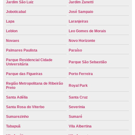
Jardim São Luiz
Jardim Zanetti
Joboticabal
José Sampaio
Lapa
Laranjeiras
Leblon
Leo Gomes de Morais
Novaes
Novo Horizonte
Palmares Paulista
Paraíso
Parque Residencial Cidade
Parque São Sebastião
Universitária
Parque das Figueiras
Porto Ferreira
Região Metropolitana de Ribeirão
Royal Park
Preto
Santa Adélia
Santa Cruz
Santa Rosa do Viterbo
Severinia
Sumarezinho
Sumaré
Tabapuã
Vila Albertina