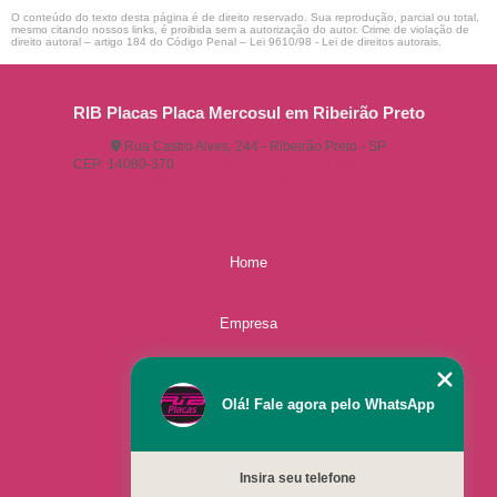
O conteúdo do texto desta página é de direito reservado. Sua reprodução, parcial ou total,
mesmo citando nossos links, é proibida sem a autorização do autor. Crime de violação de
direito autoral – artigo 184 do Código Penal –
Lei 9610/98 - Lei de direitos autorais
.
RIB Placas Placa Mercosul em Ribeirão Preto
Rua Castro Alves, 244 - Ribeirão Preto - SP
CEP: 14080-370
(16) 3515-1150
(16) 98825-2142
ribplacasautomotivas@gmail.com
Home
Empresa
Missão
Olá! Fale agora pelo WhatsApp
Serviços
Insira seu telefone