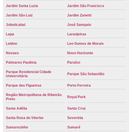
Jardim Santa Luzia
Jardim São Francisco
Jardim São Luiz
Jardim Zanetti
Joboticabal
José Sampaio
Lapa
Laranjeiras
Leblon
Leo Gomes de Morais
Novaes
Novo Horizonte
Palmares Paulista
Paraíso
Parque Residencial Cidade
Parque São Sebastião
Universitária
Parque das Figueiras
Porto Ferreira
Região Metropolitana de Ribeirão
Royal Park
Preto
Santa Adélia
Santa Cruz
Santa Rosa do Viterbo
Severinia
Sumarezinho
Sumaré