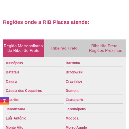
Regiões onde a RIB Placas atende:
Região Metropolitana
Ribeirão Preto -
Ribeirão Preto
de Ribeirão Preto
Regiões Próximas
Altinópolis
Barrinha
Batatais
Brodowski
Cajuru
Cravinhos
Cássia dos Coqueiros
Dumont
Guariba
Guatapará
Jaboticabal
Jardinópolis
Luís Antônio
Mococa
Monte Alto
Morro Agudo