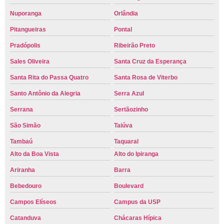
Nuporanga
Orlândia
Pitangueiras
Pontal
Pradópolis
Ribeirão Preto
Sales Oliveira
Santa Cruz da Esperança
Santa Rita do Passa Quatro
Santa Rosa de Viterbo
Santo Antônio da Alegria
Serra Azul
Serrana
Sertãozinho
São Simão
Taiúva
Tambaú
Taquaral
Alto da Boa Vista
Alto do Ipiranga
Ariranha
Barra
Bebedouro
Boulevard
Campos Elíseos
Campus da USP
Catanduva
Chácaras Hípica