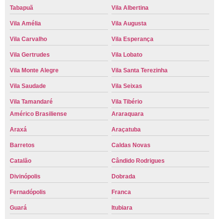
Tabapuã
Vila Albertina
Vila Amélia
Vila Augusta
Vila Carvalho
Vila Esperança
Vila Gertrudes
Vila Lobato
Vila Monte Alegre
Vila Santa Terezinha
Vila Saudade
Vila Seixas
Vila Tamandaré
Vila Tibério
Américo Brasiliense
Araraquara
Araxá
Araçatuba
Barretos
Caldas Novas
Catalão
Cândido Rodrigues
Divinópolis
Dobrada
Fernadópolis
Franca
Guará
Itubiara