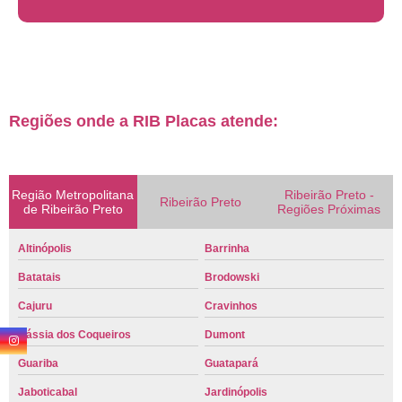
Regiões onde a RIB Placas atende:
Região Metropolitana
Ribeirão Preto -
Ribeirão Preto
de Ribeirão Preto
Regiões Próximas
Altinópolis
Barrinha
Batatais
Brodowski
Cajuru
Cravinhos
Cássia dos Coqueiros
Dumont
Guariba
Guatapará
Jaboticabal
Jardinópolis