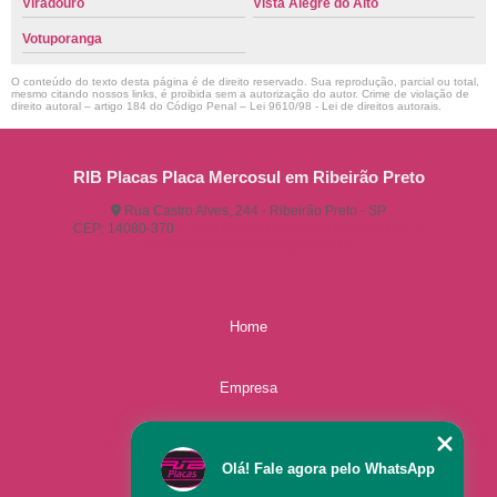
Viradouro
Vista Alegre do Alto
Votuporanga
O conteúdo do texto desta página é de direito reservado. Sua reprodução, parcial ou total,
mesmo citando nossos links, é proibida sem a autorização do autor. Crime de violação de
direito autoral – artigo 184 do Código Penal –
Lei 9610/98 - Lei de direitos autorais
.
RIB Placas Placa Mercosul em Ribeirão Preto
Rua Castro Alves, 244 - Ribeirão Preto - SP
CEP: 14080-370
(16) 3515-1150
(16) 98825-2142
ribplacasautomotivas@gmail.com
Home
Empresa
Missão
Olá! Fale agora pelo WhatsApp