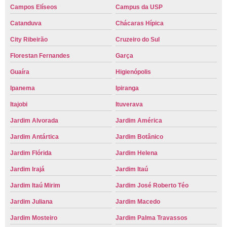
Campos Elíseos
Campus da USP
Catanduva
Chácaras Hípica
City Ribeirão
Cruzeiro do Sul
Florestan Fernandes
Garça
Guaíra
Higienópolis
Ipanema
Ipiranga
Itajobi
Ituverava
Jardim Alvorada
Jardim América
Jardim Antártica
Jardim Botânico
Jardim Flórida
Jardim Helena
Jardim Irajá
Jardim Itaú
Jardim Itaú Mirim
Jardim José Roberto Téo
Jardim Juliana
Jardim Macedo
Jardim Mosteiro
Jardim Palma Travassos