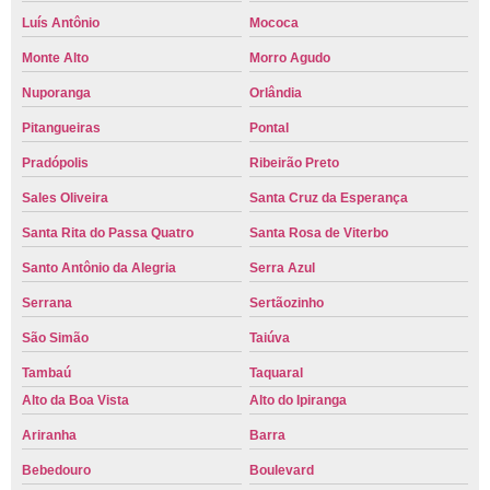
Luís Antônio
Mococa
Monte Alto
Morro Agudo
Nuporanga
Orlândia
Pitangueiras
Pontal
Pradópolis
Ribeirão Preto
Sales Oliveira
Santa Cruz da Esperança
Santa Rita do Passa Quatro
Santa Rosa de Viterbo
Santo Antônio da Alegria
Serra Azul
Serrana
Sertãozinho
São Simão
Taiúva
Tambaú
Taquaral
Alto da Boa Vista
Alto do Ipiranga
Ariranha
Barra
Bebedouro
Boulevard