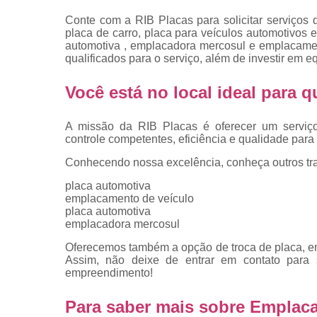
placas
Conte com a RIB Placas para solicitar serviços 
Troca de pla
placa de carro, placa para veículos automotivos e
automotiva , emplacadora mercosul e emplacamen
Troca de pla
qualificados para o serviço, além de investir em
de veículo
Você está no local ideal para
Trocas d
placas
A missão da RIB Placas é oferecer um serviç
controle competentes, eficiência e qualidade para 
Conhecendo nossa excelência, conheça outros tr
placa automotiva
emplacamento de veículo
placa automotiva
emplacadora mercosul
Oferecemos também a opção de troca de placa, emp
Assim, não deixe de entrar em contato para
empreendimento!
Para saber mais sobre Emplac