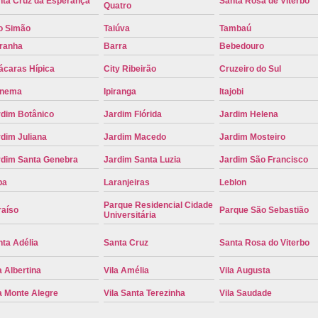
nta Cruz da Esperança
Santa Rosa de Viterbo
Quatro
Placa de Carro Cinza
Placa d
o Simão
Taiúva
Tambaú
Placa de um Carro Cravinhos
Placa de
iranha
Barra
Bebedouro
Placa Preta de Carro
Placa Verd
ácaras Hípica
City Ribeirão
Cruzeiro do Sul
Placa de Identificação Veicular
P
anema
Ipiranga
Itajobi
Placa Veicular Azul
Placa Veic
rdim Botânico
Jardim Flórida
Jardim Helena
Placa Veicular Mercosul
Placa
dim Juliana
Jardim Macedo
Jardim Mosteiro
rdim Santa Genebra
Jardim Santa Luzia
Jardim São Francisco
Placa Veicular Ribeirão Preto
Placa
pa
Laranjeiras
Leblon
Reforma de Placa Automotiva
R
Parque Residencial Cidade
Reforma de Placa Automotiva Ribe
raíso
Parque São Sebastião
Universitária
Reforma de Placa Veicular
Reforma
ta Adélia
Santa Cruz
Santa Rosa do Viterbo
Reforma Placa Veicular
a Albertina
Vila Amélia
Vila Augusta
Serviço de Reforma de Placa Automoti
a Monte Alegre
Vila Santa Terezinha
Vila Saudade
Serviço de Reforma Placa Veicular