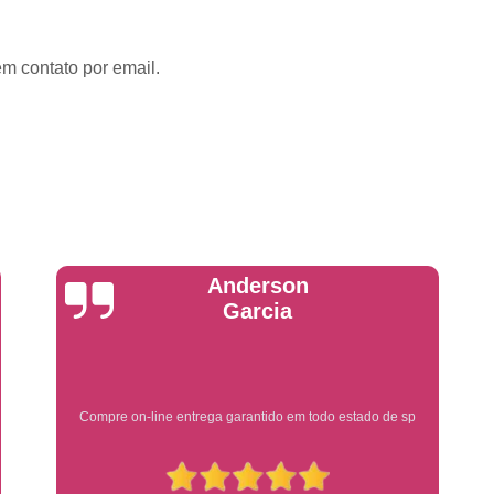
Emplacadoras
Emplacadoras C
Empresa Emplacadora de Veículos
Emp
em contato por email.
Placa de Moto
Placa de Mot
Placa Mercosul de Moto
Placa Me
Placa Moto
Placa Moto Mercosul
Placa para Moto Mercosul
Fabrica de 
Placa Automotiva
Placa Automoti
Placa Automotiva Dianteir
Yuri Martins
Placa Automotiva Personalizad
Placa Automotiva Verde
Placa Merco
Placa Azul de Carro
Placa de Carro
Placa de Carro Cravinhos
Placa
Ótimo atendimento
Placa de Carro Ribeirão Preto
P
Placa Preta Carro
Placa V