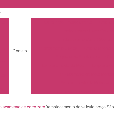
nto
Carro Zero Emplacamento
Emplaca
Emplacamento Carro Cravin
nto
Emplacamento Carro Ribeirão 
Emplacamento Carros
Emplacamento C
nto
Contato
s
Empresa de Emplacamento Car
nto
Emplacamento da Moto
Emplacamen
os
Emplacamento de Moto Mercos
tos
Emplacamento de Moto Usad
os
Emplacamento Mercosul Moto
Em
Primeiro Emplacamento da Mot
de
nto
lacamento de carro zero
emplacamento do veículo preço São 
Emplacamento da Placa Mer