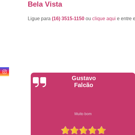
Bela Vista
Ligue para
(16) 3515-1150
ou
clique aqui
e entre 
Anderson
Garcia
Compre on-line entrega garantido em todo estado de sp