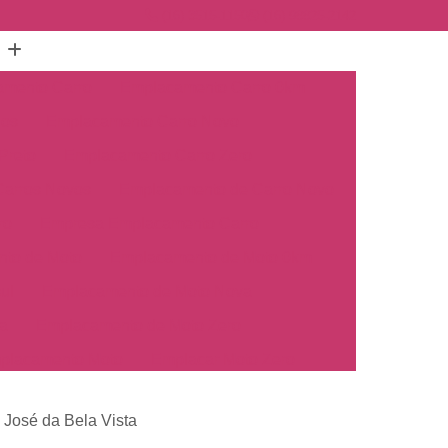
(16) 3515-1150
(16) 98825-2142
mento Carro
Emplacamento Carro 0km
hos
Emplacamento Carro Novo
Preto
Emplacamento Carro Zero
arros Novos
Emplacamento de Carro Novo
ro
Empresa Emplacamento Carro
to de Moto
Emplacamento de Moto 0km
ul
Emplacamento de Moto Nova
a
Emplacamento de Moto Zero
placamento Moto
Emplacar Moto Zero
o
Primeiro Emplacamento de Moto
José da Bela Vista
cosul
Emplacamento de Carro