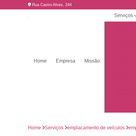
Rua Castro Alves, 244
Serviços
Emplacame
de carros
Emplacame
de motos
Emplacame
Home
Empresa
Missão
de veículo
Emplacame
para veícul
Emplacamen
mercosul
Emplacar 
carros
Empresas 
emplacame
Home
Serviços
emplacamento de veículos
emp