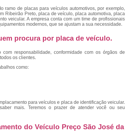
Emplacamento Placa Mercosu
do ramo de placas para veículos automotivos, por exemplo,
cas
Qual o Valor do Emplacamento da Placa 
m Ribeirão Preto, placa de veículo, placa automotiva, placa
to veicular. A empresa conta com um time de profissionais
cas
Valor do Emplacamento Mercosul
Val
 equipamentos modernos, que se ajustam a sua necessidade.
s
Emplacar Carro Cravinhos
Emplacar C
 quem procura por
placa de veículo
.
e
Emplacar Carros
Emplacar o Carro
E
Emplacar Veículo
Emplacar V
o com responsabilidade, conformidade com os órgãos de
todos os clientes.
Emplacar Veículos
Empresa
abalhos como:
Empresa de Emplacamento
Em
Empresa de Emplacamento de Carro
Empresa de Emplacamento de Moto
Empresa de Emplacamento de Veícul
lacamento para veículos e placa de identificação veicular.
 saber mais. Teremos o prazer de atender você ou seu
Empresa Emplacamento
Emp
Emplacadora de Veículos
Emplacado
amento do Veículo Preço São José da