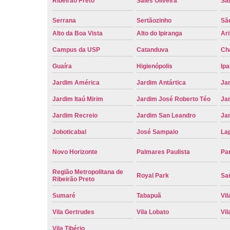
Ribeirão Preto
Sales Oliveira
Sa
Serrana
Sertãozinho
Sã
Alto da Boa Vista
Alto do Ipiranga
Ar
Campus da USP
Catanduva
Ch
Guaíra
Higienópolis
Ip
Jardim América
Jardim Antártica
Ja
Jardim Itaú Mirim
Jardim José Roberto Téo
Jar
Jardim Recreio
Jardim San Leandro
Ja
Joboticabal
José Sampaio
La
Novo Horizonte
Palmares Paulista
Pa
Região Metropolitana de
Royal Park
San
Ribeirão Preto
Sumaré
Tabapuã
Vil
Vila Gertrudes
Vila Lobato
Vil
Vila Tibério