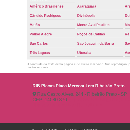
Américo Brasiliense
Araraquara
Ar
Cândido Rodrigues
Divinópolis
Do
Matão
Monte Azul Paulista
Mo
Pouso Alegre
Poços de Caldas
Re
São Carlos
São Joaquim da Barra
São
Três Lagoas
Uberaba
Va
O conteúdo do texto desta página é de direito reservado. Sua reprodução, pa
direitos autorais
.
RIB Placas Placa Mercosul em Ribeirão Preto
Rua Castro Alves, 244 - Ribeirão Preto - SP
CEP: 14080-370
(16) 3515-1150
(16) 98
ribplacasautomotivas@gmail.com