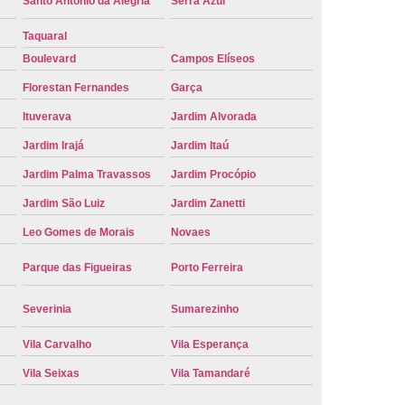
Santo Antônio da Alegria
Serra Azul
e Carro Oficial
Placa de um Carro
Taquaral
 um Carro Ribeirão Preto
Placa Nova Carro
Boulevard
Campos Elíseos
e no Carro
Placa Vermelha de Carro
Florestan Fernandes
Garça
laca Veicular
Placa Veicular Amarela
Ituverava
Jardim Alvorada
ular Cinza
Placa Veicular Cravinhos
Jardim Irajá
Jardim Itaú
 Veicular Nova
Placa Veicular Preta
Jardim Palma Travassos
Jardim Procópio
Jardim São Luiz
Jardim Zanetti
 Veicular Verde
Placa Veicular Vermelha
Leo Gomes de Morais
Novaes
eforma de Placa Automotiva Cravinhos
irão Preto
Reforma de Placa Carro
Parque das Figueiras
Porto Ferreira
 Placa Automotiva
Reforma Placa Carro
Severinia
Sumarezinho
Reformar Placa de Veículo
Vila Carvalho
Vila Esperança
va
Serviço de Reforma de Placa Veicular
Vila Seixas
Vila Tamandaré
Troca de Placa
Troca de Placa Carro