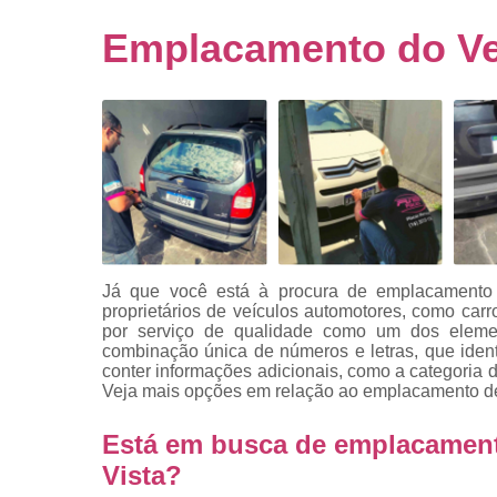
Empresa
emplacado
Emplacamento do Veí
Placa de mo
Placas
automotiv
Placas de ca
Placas d
veículo
Placas
mercosul
Já que você está à procura de emplacamento 
Placas mod
proprietários de veículos automotores, como car
mercosul
por serviço de qualidade como um dos eleme
combinação única de números e letras, que ident
Placas pa
conter informações adicionais, como a categoria do
carro
Veja mais opções em relação ao emplacamento de 
Placas
Está em busca de emplacament
veiculare
Vista?
Reforma d