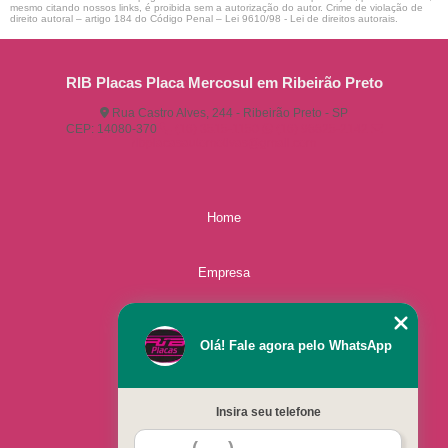
mesmo citando nossos links, é proibida sem a autorização do autor. Crime de violação de
direito autoral – artigo 184 do Código Penal –
Lei 9610/98 - Lei de direitos autorais
.
RIB Placas Placa Mercosul em Ribeirão Preto
Rua Castro Alves, 244 - Ribeirão Preto - SP
CEP: 14080-370
(16) 3515-1150
(16) 98825-2142
ribplacasautomotivas@gmail.com
Home
Empresa
Missão
Olá! Fale agora pelo WhatsApp
Serviços
Insira seu telefone
Contato