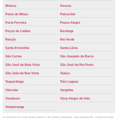
Motuca
Passos
Patos de Minas
Patrocínio
Porto Ferreira
Pouso Alegre
Poços de Caldas
Restinga
Rincão
Rio Verde
Santa Ernestina
Santa Lúcia
São Carlos
São Joaquim da Barra
São José da Bela Vista
São José do Rio Preto
São João da Boa Vista
Taiaçu
Taquaritinga
Três Lagoas
Uberaba
Varginha
Viradouro
Vista Alegre do Alto
Votuporanga
O conteúdo do texto desta página é de direito reservado. Sua reprodução, parcial ou total,