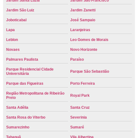
Jardim Santa Luzia
Jardim São Francisco
Jardim São Luiz
Jardim Zanetti
Joboticabal
José Sampaio
Lapa
Laranjeiras
Leblon
Leo Gomes de Morais
Novaes
Novo Horizonte
Palmares Paulista
Paraíso
Parque Residencial Cidade
Parque São Sebastião
Universitária
Parque das Figueiras
Porto Ferreira
Região Metropolitana de Ribeirão
Royal Park
Preto
Santa Adélia
Santa Cruz
Santa Rosa do Viterbo
Severinia
Sumarezinho
Sumaré
Tabapuã
Vila Albertina