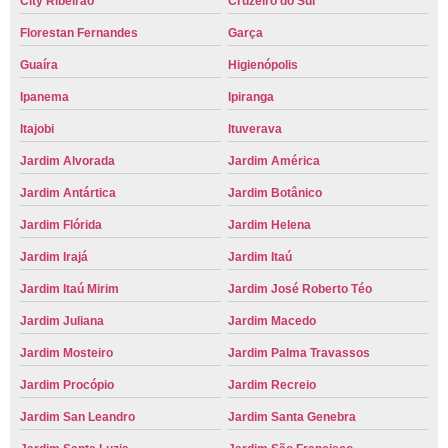
City Ribeirão
Cruzeiro do Sul
Florestan Fernandes
Garça
Guaíra
Higienópolis
Ipanema
Ipiranga
Itajobi
Ituverava
Jardim Alvorada
Jardim América
Jardim Antártica
Jardim Botânico
Jardim Flórida
Jardim Helena
Jardim Irajá
Jardim Itaú
Jardim Itaú Mirim
Jardim José Roberto Téo
Jardim Juliana
Jardim Macedo
Jardim Mosteiro
Jardim Palma Travassos
Jardim Procópio
Jardim Recreio
Jardim San Leandro
Jardim Santa Genebra