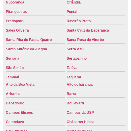
Nuporanga
Orlândia
Pitangueiras
Pontal
Pradópolis
Ribeirão Preto
Sales Oliveira
Santa Cruz da Esperança
Santa Rita do Passa Quatro
Santa Rosa de Viterbo
Santo Antônio da Alegria
Serra Azul
Serrana
Sertãozinho
São Simão
Taiúva
Tambaú
Taquaral
Alto da Boa Vista
Alto do Ipiranga
Ariranha
Barra
Bebedouro
Boulevard
Campos Elíseos
Campus da USP
Catanduva
Chácaras Hípica