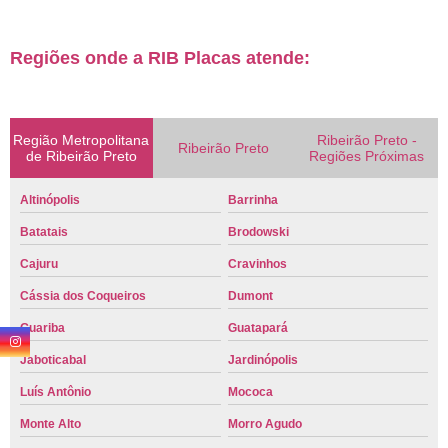
Regiões onde a RIB Placas atende:
Região Metropolitana
Ribeirão Preto -
Ribeirão Preto
de Ribeirão Preto
Regiões Próximas
Altinópolis
Barrinha
Batatais
Brodowski
Cajuru
Cravinhos
Cássia dos Coqueiros
Dumont
Guariba
Guatapará
Jaboticabal
Jardinópolis
Luís Antônio
Mococa
Monte Alto
Morro Agudo