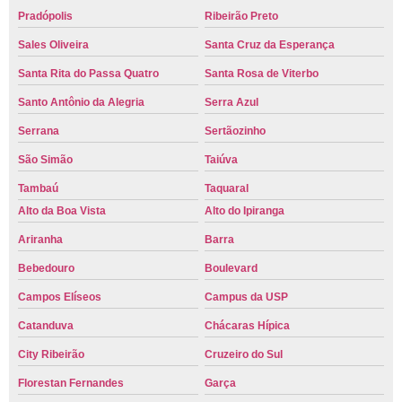
Pradópolis
Ribeirão Preto
Sales Oliveira
Santa Cruz da Esperança
Santa Rita do Passa Quatro
Santa Rosa de Viterbo
Santo Antônio da Alegria
Serra Azul
Serrana
Sertãozinho
São Simão
Taiúva
Tambaú
Taquaral
Alto da Boa Vista
Alto do Ipiranga
Ariranha
Barra
Bebedouro
Boulevard
Campos Elíseos
Campus da USP
Catanduva
Chácaras Hípica
City Ribeirão
Cruzeiro do Sul
Florestan Fernandes
Garça