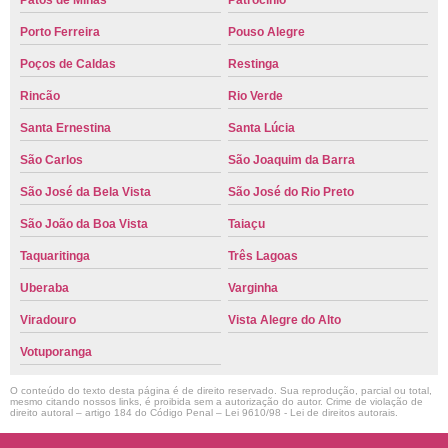
Patos de Minas
Patrocínio
Porto Ferreira
Pouso Alegre
Poços de Caldas
Restinga
Rincão
Rio Verde
Santa Ernestina
Santa Lúcia
São Carlos
São Joaquim da Barra
São José da Bela Vista
São José do Rio Preto
São João da Boa Vista
Taiaçu
Taquaritinga
Três Lagoas
Uberaba
Varginha
Viradouro
Vista Alegre do Alto
Votuporanga
O conteúdo do texto desta página é de direito reservado. Sua reprodução, parcial ou total,
mesmo citando nossos links, é proibida sem a autorização do autor. Crime de violação de
direito autoral – artigo 184 do Código Penal –
Lei 9610/98 - Lei de direitos autorais
.