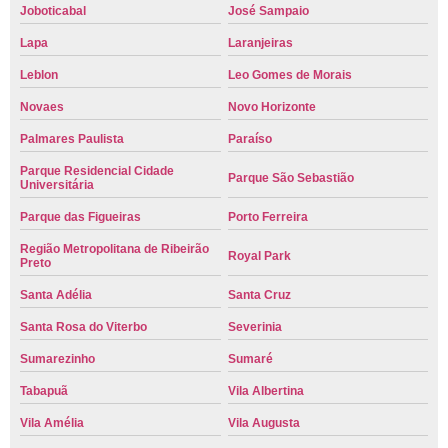
Joboticabal
José Sampaio
Lapa
Laranjeiras
Leblon
Leo Gomes de Morais
Novaes
Novo Horizonte
Palmares Paulista
Paraíso
Parque Residencial Cidade
Parque São Sebastião
Universitária
Parque das Figueiras
Porto Ferreira
Região Metropolitana de Ribeirão
Royal Park
Preto
Santa Adélia
Santa Cruz
Santa Rosa do Viterbo
Severinia
Sumarezinho
Sumaré
Tabapuã
Vila Albertina
Vila Amélia
Vila Augusta