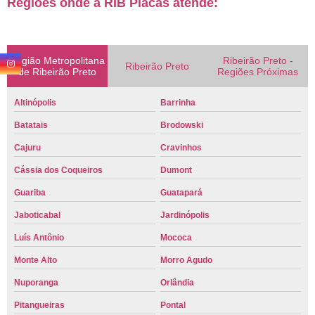
Regiões onde a RIB Placas atende:
Região Metropolitana
Ribeirão Preto -
Ribeirão Preto
de Ribeirão Preto
Regiões Próximas
Altinópolis
Barrinha
Batatais
Brodowski
Cajuru
Cravinhos
Cássia dos Coqueiros
Dumont
Guariba
Guatapará
Jaboticabal
Jardinópolis
Luís Antônio
Mococa
Monte Alto
Morro Agudo
Nuporanga
Orlândia
Pitangueiras
Pontal