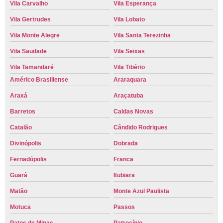
Vila Carvalho
Vila Esperança
Vila Gertrudes
Vila Lobato
Vila Monte Alegre
Vila Santa Terezinha
Vila Saudade
Vila Seixas
Vila Tamandaré
Vila Tibério
Américo Brasiliense
Araraquara
Araxá
Araçatuba
Barretos
Caldas Novas
Catalão
Cândido Rodrigues
Divinópolis
Dobrada
Fernadópolis
Franca
Guará
Itubiara
Matão
Monte Azul Paulista
Motuca
Passos