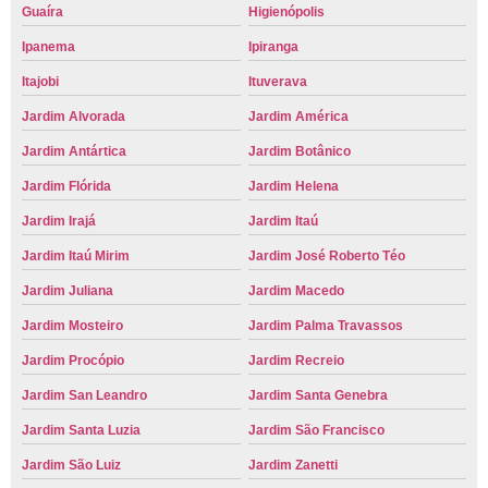
Guaíra
Higienópolis
Ipanema
Ipiranga
Itajobi
Ituverava
Jardim Alvorada
Jardim América
Jardim Antártica
Jardim Botânico
Jardim Flórida
Jardim Helena
Jardim Irajá
Jardim Itaú
Jardim Itaú Mirim
Jardim José Roberto Téo
Jardim Juliana
Jardim Macedo
Jardim Mosteiro
Jardim Palma Travassos
Jardim Procópio
Jardim Recreio
Jardim San Leandro
Jardim Santa Genebra
Jardim Santa Luzia
Jardim São Francisco
Jardim São Luiz
Jardim Zanetti