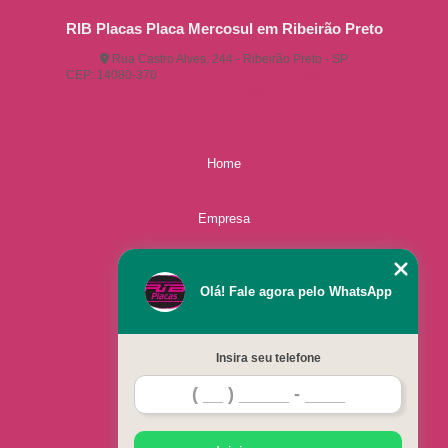
RIB Placas Placa Mercosul em Ribeirão Preto
Rua Castro Alves, 244 - Ribeirão Preto - SP
CEP: 14080-370
(16) 3515-1150
(16) 98825-2142
ribplacasautomotivas@gmail.com
Home
Empresa
Missão
Olá! Fale agora pelo WhatsApp
Serviços
Insira seu telefone
Contato
Mapa do site