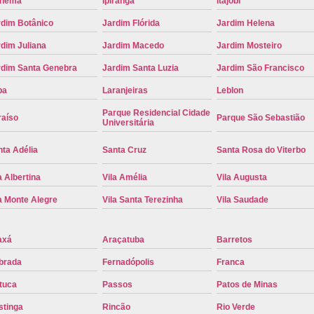
anema
Ipiranga
Itajobi
Placa de Carro Cinza
Placa d
rdim Botânico
Jardim Flórida
Jardim Helena
Placa de um Carro Cravinhos
Placa de
dim Juliana
Jardim Macedo
Jardim Mosteiro
Placa Preta de Carro
Placa Verd
rdim Santa Genebra
Jardim Santa Luzia
Jardim São Francisco
Placa de Identificação Veicular
P
pa
Laranjeiras
Leblon
Placa Veicular Azul
Placa Veic
Parque Residencial Cidade
raíso
Parque São Sebastião
Universitária
Placa Veicular Mercosul
Placa
ta Adélia
Santa Cruz
Santa Rosa do Viterbo
Placa Veicular Ribeirão Preto
Placa
a Albertina
Vila Amélia
Vila Augusta
Reforma de Placa Automotiva
R
a Monte Alegre
Vila Santa Terezinha
Vila Saudade
Reforma de Placa Automotiva Ribe
Reforma de Placa Veicular
Reforma
axá
Araçatuba
Barretos
Reforma Placa Veicular
brada
Fernadópolis
Franca
Serviço de Reforma de Placa Automoti
tuca
Passos
Patos de Minas
Serviço de Reforma Placa Veicular
stinga
Rincão
Rio Verde