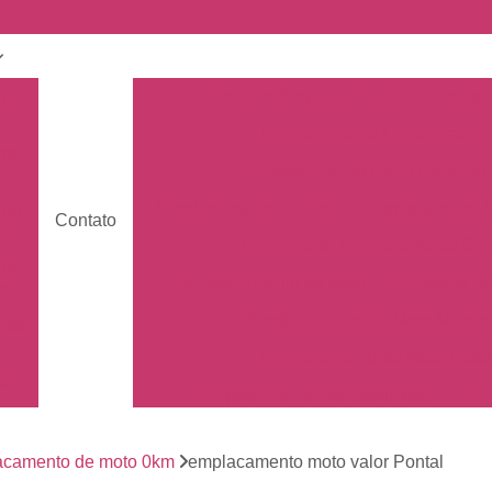
nto
Carro Zero Emplacamento
Emplaca
Emplacamento Carro Cravin
nto
Emplacamento Carro Ribeirão 
Emplacamento Carros
Emplacamento C
nto
Contato
s
Empresa de Emplacamento Car
nto
Emplacamento da Moto
Emplacamen
os
Emplacamento de Moto Mercos
tos
Emplacamento de Moto Usad
os
Emplacamento Mercosul Moto
Em
Primeiro Emplacamento da Mot
de
nto
acamento de moto 0km
emplacamento moto valor Pontal
Emplacamento da Placa Mer