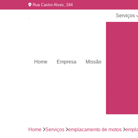
Rua Castro Alves, 244
Serviços
Emplacame
de carros
Emplacame
de motos
Emplacame
Home
Empresa
Missão
de veículo
Emplacame
para veícul
Emplacamen
mercosul
Emplacar 
carros
Empresas 
emplacame
Home
Serviços
emplacamento de motos
empl