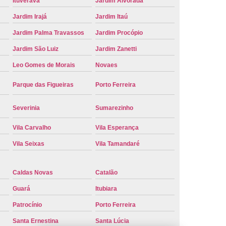
Ituverava
Jardim Alvorada
e Carro Oficial
Placa de um Carro
Jardim Irajá
Jardim Itaú
 um Carro Ribeirão Preto
Placa Nova Carro
Jardim Palma Travassos
Jardim Procópio
e no Carro
Placa Vermelha de Carro
Jardim São Luiz
Jardim Zanetti
laca Veicular
Placa Veicular Amarela
Leo Gomes de Morais
Novaes
ular Cinza
Placa Veicular Cravinhos
Parque das Figueiras
Porto Ferreira
 Veicular Nova
Placa Veicular Preta
Severinia
Sumarezinho
 Veicular Verde
Placa Veicular Vermelha
Vila Carvalho
Vila Esperança
eforma de Placa Automotiva Cravinhos
Vila Seixas
Vila Tamandaré
irão Preto
Reforma de Placa Carro
 Placa Automotiva
Reforma Placa Carro
Caldas Novas
Catalão
Reformar Placa de Veículo
Guará
Itubiara
va
Serviço de Reforma de Placa Veicular
Patrocínio
Porto Ferreira
Troca de Placa
Troca de Placa Carro
Santa Ernestina
Santa Lúcia