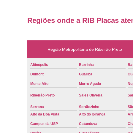
Regiões onde a RIB Placas ate
Região Metropolitana de Ribeirão Preto
Altinópolis
Barrinha
Bat
Dumont
Guariba
Gu
Monte Alto
Morro Agudo
Nu
Ribeirão Preto
Sales Oliveira
Sa
Serrana
Sertãozinho
Sã
Alto da Boa Vista
Alto do Ipiranga
Ar
Campus da USP
Catanduva
Ch