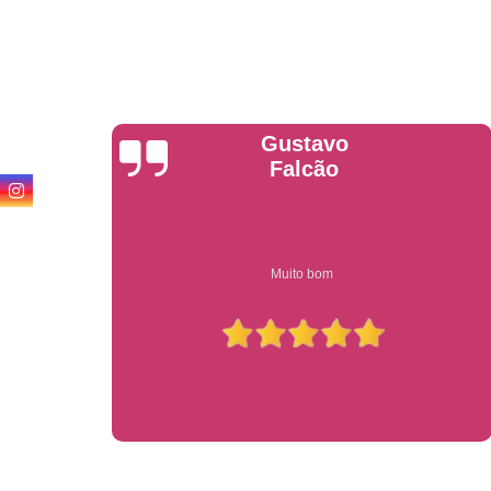
Anderson
Garcia
Compre on-line entrega garantido em todo estado de sp