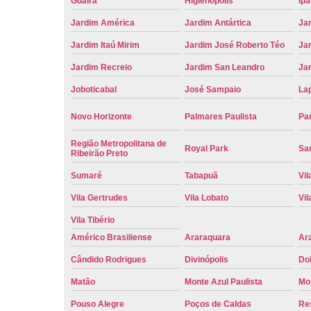
Guaíra
Higienópolis
Ip
Jardim América
Jardim Antártica
Ja
Jardim Itaú Mirim
Jardim José Roberto Téo
Jar
Jardim Recreio
Jardim San Leandro
Ja
Joboticabal
José Sampaio
La
Novo Horizonte
Palmares Paulista
Pa
Região Metropolitana de
Royal Park
San
Ribeirão Preto
Sumaré
Tabapuã
Vil
Vila Gertrudes
Vila Lobato
Vil
Vila Tibério
Américo Brasiliense
Araraquara
Ar
Cândido Rodrigues
Divinópolis
Do
Matão
Monte Azul Paulista
Mo
Pouso Alegre
Poços de Caldas
Re