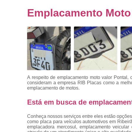
Empresa
emplacado
Emplacamento Moto 
Placa de mo
Placas
automotiv
Placas de ca
Placas d
veículo
Placas
mercosul
A respeito de emplacamento moto valor Pontal, 
Placas mod
consideram a empresa RIB Placas como a melhor
mercosul
emplacamento de motos.
Placas pa
Está em busca de emplacament
carro
Placas
Conheça nossos serviços entre eles estão opções
veiculare
como placa para veículos automotivos em Ribeirão
emplacadora mercosul, emplacamento veicular e
Reforma d