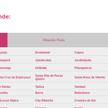
Placa de Veículo Detran
Placa de
nde:
Placa Mercosul Veículo Oficial
P
Placa Veículo Detran
Placa Veículo
Troca Placa de Veículo
Troca Pla
Placa Azul Mercosul
Placa da
Ribeirão Preto
Placa do Mercosul
Placa Me
atais
Brodowski
Cajuru
Placa Mercosul Preta
Placa Mercosul
atapará
Jaboticabal
Jardinópolis
Placa Padrão Mercosul
Placa Ver
poranga
Orlândia
Pitangueiras
Modelo de Placa Mercosul
Modelo Placa
Santa Rita do Passa
nta Cruz da Esperança
Santa Rosa de Viterbo
Quatro
Modelo Placa Mercosul Ribeir
o Simão
Taiúva
Tambaú
Placa de Veículo Mercosul
Placa
iranha
Barra
Bebedouro
Placa Mercosul com Nome da Cidade
P
ácaras Hípica
City Ribeirão
Cruzeiro do Sul
Placa Amarela Carro
Placa Ca