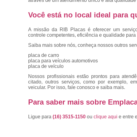
através de um atendimento único e alta qualidade 
placas
Troca de pla
Você está no local ideal para
Troca de pla
de veículo
A missão da RIB Placas é oferecer um serviç
controle competentes, eficiência e qualidade para 
Trocas d
placas
Saiba mais sobre nós, conheça nossos outros serv
placa de carro
placa para veículos automotivos
placa de veículo
Nossos profissionais estão prontos para atend
citado, outros serviços, como por exemplo, em
veicular. Por isso, fale conosco e saiba mais.
Para saber mais sobre Emplac
Ligue para
(16) 3515-1150
ou
clique aqui
e entre 