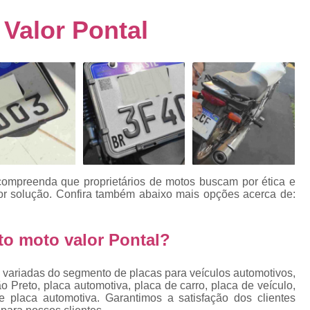
s
Emplacamento de Carro Usad
ra
Valor Pontal
Emplacamento de Veículo Pcd
E
tos
Emplacamento de Veículo Zero 
as
Emplacamento do Carro
Emplacamento
rro
Emplacamento Veículos Zero
e
Emplacamento de Veículo
E
Emplacamento de Veículo Novo
Emplacamento de Veículo Usad
compreenda que proprietários de motos buscam por ética e
elo
 solução. Confira também abaixo mais opções acerca de:
Emplacamento Veículo Novo
Emplacam
Emplacamento Veicular
Proce
ra
o moto valor Pontal?
Detran Emplacamento Merc
Emplacamento Mercosul Cravinh
 variadas do segmento de placas para veículos automotivos,
s
 Preto, placa automotiva, placa de carro, placa de veículo,
Emplacamento Mercosul Ribeirão 
 placa automotiva. Garantimos a satisfação dos clientes
e