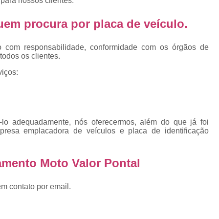
para nossos clientes.
Emplacamento Placa Mercosu
cas
Qual o Valor do Emplacamento da Placa 
 quem procura por
placa de veículo
.
cas
Valor do Emplacamento Mercosul
Val
s
o com responsabilidade, conformidade com os órgãos de
Emplacar Carro Cravinhos
Emplacar C
todos os clientes.
e
Emplacar Carros
Emplacar o Carro
E
iços:
Emplacar Veículo
Emplacar V
Emplacar Veículos
Empresa
Empresa de Emplacamento
Em
ê-lo adequadamente, nós oferecermos, além do que já foi
presa emplacadora de veículos e placa de identificação
Empresa de Emplacamento de Carro
Empresa de Emplacamento de Moto
amento Moto Valor Pontal
Empresa de Emplacamento de Veícul
em contato por email.
Empresa Emplacamento
Emp
Emplacadora de Veículos
Emplacado