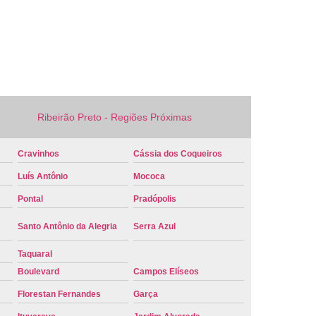
 Veículo Nova
Placa de Veículo Verde
laca Veículo
Placa Veículo Cravinhos
 Ribeirão Preto
Placa Vermelha Veículo
ca Veículo
Conversão Placa Mercosul
 Mercosul
Placa de Carro Mercosul
Ribeirão Preto - Regiões Próximas
rcosul
Placa Mercosul Cravinhos
Cravinhos
Cássia dos Coqueiros
 Ribeirão Preto
Placa Mercosul Vermelha
Luís Antônio
Mococa
melha Mercosul
Colocar Placa Mercosul
Pontal
Pradópolis
 Mercosul
Modelo Placa Mercosul Cravinhos
Santo Antônio da Alegria
Serra Azul
ão Preto
Placa Carro Mercosul
Taquaral
 Mercosul Azul
Placa Mercosul Carro
Boulevard
Campos Elíseos
laca Mercosul Detran
Placa Modelo Mercosul
Florestan Fernandes
Garça
rro Detran
Placa de Carro Branca