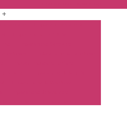
(16) 3515-1150
(16) 98825-2142
mento Carro
Emplacamento Carro 0km
hos
Emplacamento Carro Novo
Preto
Emplacamento Carro Zero
arros Novos
Emplacamento de Carro Novo
ro
Empresa Emplacamento Carro
to de Moto
Emplacamento de Moto 0km
ul
Emplacamento de Moto Nova
a
Emplacamento de Moto Zero
placamento Moto
Emplacar Moto Zero
o
Primeiro Emplacamento de Moto
cosul
Emplacamento de Carro