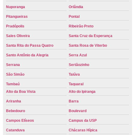
Nuporanga
Orlândia
Pitangueiras
Pontal
Pradópolis
Ribeirão Preto
Sales Oliveira
Santa Cruz da Esperança
Santa Rita do Passa Quatro
Santa Rosa de Viterbo
Santo Antônio da Alegria
Serra Azul
Serrana
Sertãozinho
São Simão
Taiúva
Tambaú
Taquaral
Alto da Boa Vista
Alto do Ipiranga
Ariranha
Barra
Bebedouro
Boulevard
Campos Elíseos
Campus da USP
Catanduva
Chácaras Hípica