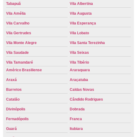
Tabapuã
Vila Albertina
Vila Amélia
Vila Augusta
Vila Carvalho
Vila Esperança
Vila Gertrudes
Vila Lobato
Vila Monte Alegre
Vila Santa Terezinha
Vila Saudade
Vila Seixas
Vila Tamandaré
Vila Tibério
Américo Brasiliense
Araraquara
Araxá
Araçatuba
Barretos
Caldas Novas
Catalão
Cândido Rodrigues
Divinópolis
Dobrada
Fernadópolis
Franca
Guará
Itubiara