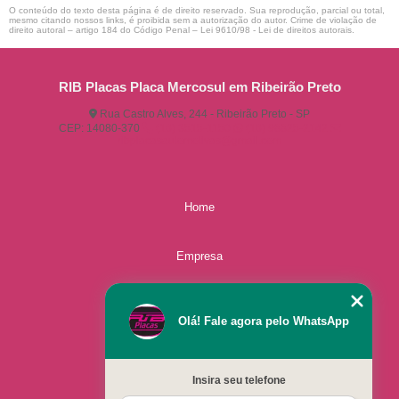
O conteúdo do texto desta página é de direito reservado. Sua reprodução, parcial ou total,
mesmo citando nossos links, é proibida sem a autorização do autor. Crime de violação de
direito autoral – artigo 184 do Código Penal –
Lei 9610/98 - Lei de direitos autorais
.
RIB Placas Placa Mercosul em Ribeirão Preto
Rua Castro Alves, 244 - Ribeirão Preto - SP
CEP: 14080-370
(16) 3515-1150
(16) 98825-2142
ribplacasautomotivas@gmail.com
Home
Empresa
Missão
Olá! Fale agora pelo WhatsApp
Serviços
Insira seu telefone