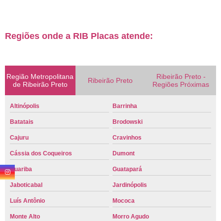
Regiões onde a RIB Placas atende:
Região Metropolitana
Ribeirão Preto -
Ribeirão Preto
de Ribeirão Preto
Regiões Próximas
Altinópolis
Barrinha
Batatais
Brodowski
Cajuru
Cravinhos
Cássia dos Coqueiros
Dumont
Guariba
Guatapará
Jaboticabal
Jardinópolis
Luís Antônio
Mococa
Monte Alto
Morro Agudo