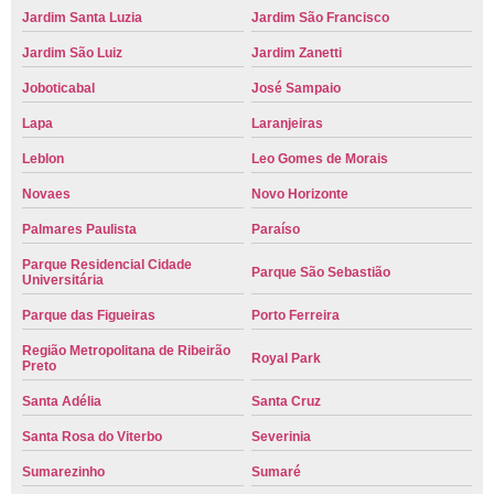
Jardim Santa Luzia
Jardim São Francisco
Jardim São Luiz
Jardim Zanetti
Joboticabal
José Sampaio
Lapa
Laranjeiras
Leblon
Leo Gomes de Morais
Novaes
Novo Horizonte
Palmares Paulista
Paraíso
Parque Residencial Cidade
Parque São Sebastião
Universitária
Parque das Figueiras
Porto Ferreira
Região Metropolitana de Ribeirão
Royal Park
Preto
Santa Adélia
Santa Cruz
Santa Rosa do Viterbo
Severinia
Sumarezinho
Sumaré