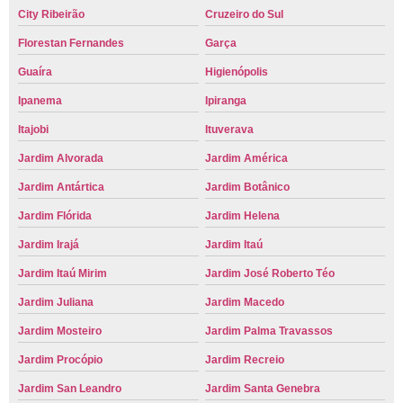
City Ribeirão
Cruzeiro do Sul
Florestan Fernandes
Garça
Guaíra
Higienópolis
Ipanema
Ipiranga
Itajobi
Ituverava
Jardim Alvorada
Jardim América
Jardim Antártica
Jardim Botânico
Jardim Flórida
Jardim Helena
Jardim Irajá
Jardim Itaú
Jardim Itaú Mirim
Jardim José Roberto Téo
Jardim Juliana
Jardim Macedo
Jardim Mosteiro
Jardim Palma Travassos
Jardim Procópio
Jardim Recreio
Jardim San Leandro
Jardim Santa Genebra