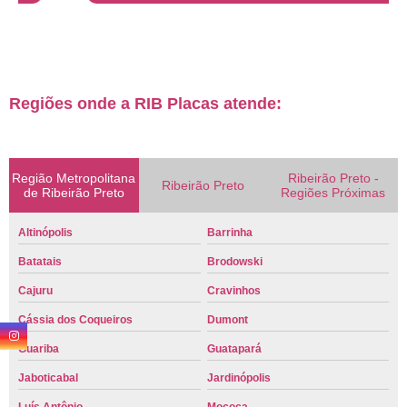
Regiões onde a RIB Placas atende:
Região Metropolitana
Ribeirão Preto -
Ribeirão Preto
de Ribeirão Preto
Regiões Próximas
Altinópolis
Barrinha
Batatais
Brodowski
Cajuru
Cravinhos
Cássia dos Coqueiros
Dumont
Guariba
Guatapará
Jaboticabal
Jardinópolis