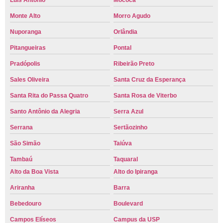
Luís Antônio
Mococa
Monte Alto
Morro Agudo
Nuporanga
Orlândia
Pitangueiras
Pontal
Pradópolis
Ribeirão Preto
Sales Oliveira
Santa Cruz da Esperança
Santa Rita do Passa Quatro
Santa Rosa de Viterbo
Santo Antônio da Alegria
Serra Azul
Serrana
Sertãozinho
São Simão
Taiúva
Tambaú
Taquaral
Alto da Boa Vista
Alto do Ipiranga
Ariranha
Barra
Bebedouro
Boulevard
Campos Elíseos
Campus da USP