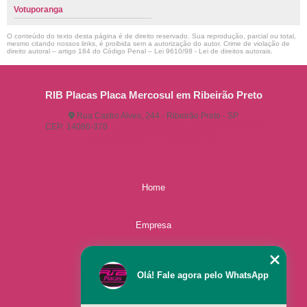
Votuporanga
O conteúdo do texto desta página é de direito reservado. Sua reprodução, parcial ou total,
mesmo citando nossos links, é proibida sem a autorização do autor. Crime de violação de
direito autoral – artigo 184 do Código Penal –
Lei 9610/98 - Lei de direitos autorais
.
RIB Placas Placa Mercosul em Ribeirão Preto
Rua Castro Alves, 244 - Ribeirão Preto - SP
CEP: 14080-370
(16) 3515-1150
(16) 98825-2142
ribplacasautomotivas@gmail.com
Home
Empresa
Missão
Olá! Fale agora pelo WhatsApp
Serviços