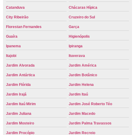
Catanduva
Chácaras Hípica
City Ribeirão
Cruzeiro do Sul
Florestan Fernandes
Garça
Guaíra
Higienópolis
Ipanema
Ipiranga
Itajobi
Ituverava
Jardim Alvorada
Jardim América
Jardim Antártica
Jardim Botânico
Jardim Flórida
Jardim Helena
Jardim Irajá
Jardim Itaú
Jardim Itaú Mirim
Jardim José Roberto Téo
Jardim Juliana
Jardim Macedo
Jardim Mosteiro
Jardim Palma Travassos
Jardim Procópio
Jardim Recreio