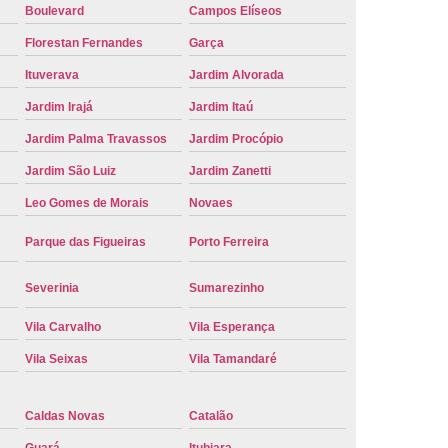
Boulevard
Campos Elíseos
e Carro Oficial
Placa de um Carro
Florestan Fernandes
Garça
 um Carro Ribeirão Preto
Placa Nova Carro
Ituverava
Jardim Alvorada
e no Carro
Placa Vermelha de Carro
Jardim Irajá
Jardim Itaú
laca Veicular
Placa Veicular Amarela
Jardim Palma Travassos
Jardim Procópio
ular Cinza
Placa Veicular Cravinhos
Jardim São Luiz
Jardim Zanetti
 Veicular Nova
Placa Veicular Preta
Leo Gomes de Morais
Novaes
 Veicular Verde
Placa Veicular Vermelha
Parque das Figueiras
Porto Ferreira
eforma de Placa Automotiva Cravinhos
Severinia
Sumarezinho
irão Preto
Reforma de Placa Carro
Vila Carvalho
Vila Esperança
 Placa Automotiva
Reforma Placa Carro
Vila Seixas
Vila Tamandaré
Reformar Placa de Veículo
va
Serviço de Reforma de Placa Veicular
Caldas Novas
Catalão
Troca de Placa
Troca de Placa Carro
Guará
Itubiara