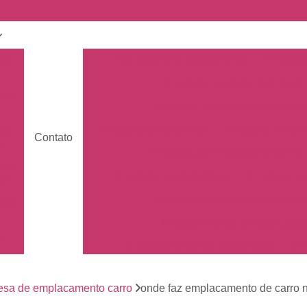
nto
Carro Zero Emplacamento
Emplaca
Emplacamento Carro Cravin
nto
Emplacamento Carro Ribeirão 
Emplacamento Carros
Emplacamento C
nto
Contato
s
Empresa de Emplacamento Car
nto
Emplacamento da Moto
Emplacamen
os
Emplacamento de Moto Mercos
tos
Emplacamento de Moto Usad
os
Emplacamento Mercosul Moto
Em
Primeiro Emplacamento da Mot
de
nto
esa de emplacamento carro
onde faz emplacamento de carro 
Emplacamento da Placa Mer