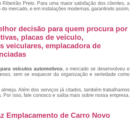
Emplacamento Placa Mercosu
 Ribeirão Preto. Para uma maior satisfação dos clientes, a
s do mercado, e em instalações modernas, garantindo assim,
cas
Qual o Valor do Emplacamento da Placa 
cas
Valor do Emplacamento Mercosul
Val
elhor decisão para quem procura por
s
Emplacar Carro Cravinhos
Emplacar C
ivas, placas de veículo,
e
Emplacar Carros
Emplacar o Carro
E
s veiculares, emplacadora de
enciadas
Emplacar Veículo
Emplacar V
Emplacar Veículos
Empresa
 para veículos automotivos
, o mercado se desenvolveu e
cesso, sem se esquecer da organização e seriedade como
Empresa de Emplacamento
Em
Empresa de Emplacamento de Carro
almeja. Além dos serviços já citados, também trabalhamos
. Por isso, fale conosco e saiba mais sobre nossa empresa.
Empresa de Emplacamento de Moto
Empresa de Emplacamento de Veícul
az Emplacamento de Carro Novo
Empresa Emplacamento
Emp
Emplacadora de Veículos
Emplacado