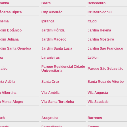
iranha
Barra
Bebedouro
Placa de Carro Cinza
Placa d
ácaras Hípica
City Ribeirão
Cruzeiro do Sul
Placa de um Carro Cravinhos
Placa de
anema
Ipiranga
Itajobi
Placa Preta de Carro
Placa Verd
rdim Botânico
Jardim Flórida
Jardim Helena
Placa de Identificação Veicular
P
dim Juliana
Jardim Macedo
Jardim Mosteiro
Placa Veicular Azul
Placa Veic
rdim Santa Genebra
Jardim Santa Luzia
Jardim São Francisco
Placa Veicular Mercosul
Placa
pa
Laranjeiras
Leblon
Placa Veicular Ribeirão Preto
Placa
Parque Residencial Cidade
raíso
Parque São Sebastião
Universitária
Reforma de Placa Automotiva
R
ta Adélia
Santa Cruz
Santa Rosa do Viterbo
Reforma de Placa Automotiva Ribe
a Albertina
Vila Amélia
Vila Augusta
Reforma de Placa Veicular
Reforma
a Monte Alegre
Vila Santa Terezinha
Vila Saudade
Reforma Placa Veicular
Serviço de Reforma de Placa Automoti
axá
Araçatuba
Barretos
Serviço de Reforma Placa Veicular
brada
Fernadópolis
Franca