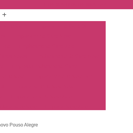
(16) 3515-1150
(16) 98825-2142
mento Carro
Emplacamento Carro 0km
hos
Emplacamento Carro Novo
Preto
Emplacamento Carro Zero
arros Novos
Emplacamento de Carro Novo
ro
Empresa Emplacamento Carro
to de Moto
Emplacamento de Moto 0km
ul
Emplacamento de Moto Nova
a
Emplacamento de Moto Zero
placamento Moto
Emplacar Moto Zero
o
Primeiro Emplacamento de Moto
novo Pouso Alegre
cosul
Emplacamento de Carro