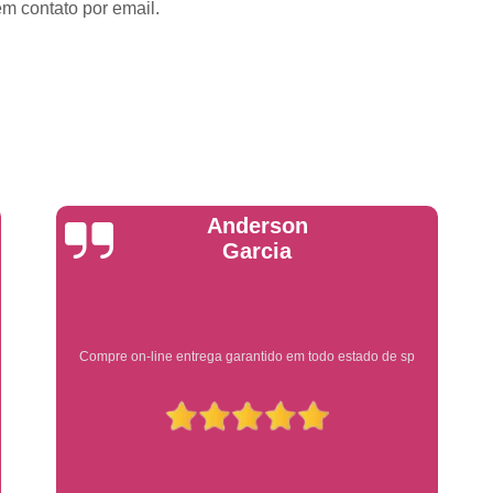
Emplacadoras
Emplacadoras C
em contato por email.
Empresa Emplacadora de Veículos
Emp
Placa de Moto
Placa de Mot
Placa Mercosul de Moto
Placa Me
Placa Moto
Placa Moto Mercosul
Placa para Moto Mercosul
Fabrica de 
Placa Automotiva
Placa Automoti
Yuri Martins
Placa Automotiva Dianteir
Placa Automotiva Personalizad
Placa Automotiva Verde
Placa Merco
Ótimo atendimento
Placa Azul de Carro
Placa de Carro
Placa de Carro Cravinhos
Placa
Placa de Carro Ribeirão Preto
P
Placa Preta Carro
Placa V