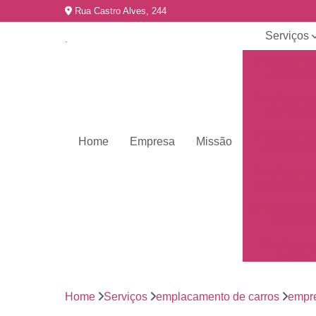
Rua Castro Alves, 244
Serviços
Emplacame
de carros
Emplacame
de motos
Emplacame
Home
Empresa
Missão
de veículo
Emplacame
para veícul
Emplacamen
mercosul
Emplacar 
carros
Empresas 
emplacame
Home
Serviços
emplacamento de carros
empr