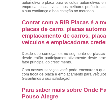
placas
automotiva e placa para veículos automotivos em
empresa busca investir nos melhores profissionai
Troca de pla
a sua confiança e boa cotação no mercado.
Troca de pla
Contar com a RIB Placas é a m
de veículo
placas de carro, placas automot
Trocas d
placas
emplacamento de carros, placa
veículos e emplacadoras cred
Desde que começamos no segmento de
placas
desde então participamos ativamente deste pro
fator principal do crescimento.
Com nossos serviços você pode encontrar o que 
com troca de placa e emplacamento para veículos
Garantimos a sua satisfação!
Para saber mais sobre Onde F
Pouso Alegre