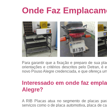
Empresa
emplacado
Onde Faz Emplacame
Placa de mo
Placas
automotiv
Placas de ca
Placas d
veículo
Placas
mercosul
Para garantir que a fixação e preparo de sua p
Placas mod
orientações e critérios descritos pelo Detran, 
mercosul
novo Pouso Alegre
credenciada, e que ofereça um
Placas pa
Interessado em onde faz empl
carro
Alegre?
Placas
veiculare
A RIB Placas atua no segmento de placas para 
Reforma d
serviços como o de placa automotiva, placa de c