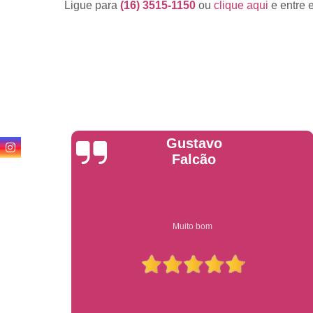
Ligue para
(16) 3515-1150
ou
clique aqui
e entre 
Anderson
Garcia
Compre on-line entrega garantido em todo estado de sp