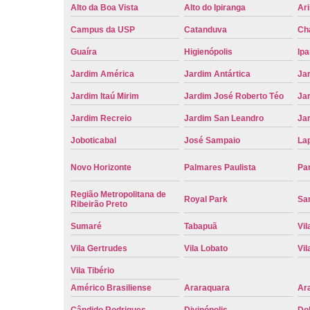
Alto da Boa Vista
Alto do Ipiranga
Ar
Campus da USP
Catanduva
Ch
Guaíra
Higienópolis
Ip
Jardim América
Jardim Antártica
Ja
Jardim Itaú Mirim
Jardim José Roberto Téo
Jar
Jardim Recreio
Jardim San Leandro
Ja
Joboticabal
José Sampaio
La
Novo Horizonte
Palmares Paulista
Pa
Região Metropolitana de
Royal Park
San
Ribeirão Preto
Sumaré
Tabapuã
Vil
Vila Gertrudes
Vila Lobato
Vil
Vila Tibério
Américo Brasiliense
Araraquara
Ar
Cândido Rodrigues
Divinópolis
Do