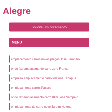
o
Emplacamento de Carro Zero
 Alegre
mplacamento de Veículo Placa Mercosul
Km
Emplacamento de Veículos Zero
Solicite um orçamento
 do Veículo
Emplacamento Veículos Novos
Detran Emplacamento de Veículo
MENU
mplacamento de Veículo Cravinhos
Emplacamento de Veículo Ribeirão Preto
emplacamento carros novos preços José Sampaio
o
Emplacamento de Veículo Zero
onde faz emplacamento carro zero Franca
ento Veículo Zero
Emplacamento Veículos
empresa emplacamento carro telefone Tabapuã
sso de Emplacamento de Veículo Zero
emplacamento carros Passos
osul
Emplacamento Mercosul
os
Emplacamento Mercosul Preço
onde faz emplacamento carro 0km José Sampaio
Preto
Emplacamento Mercosul Valor
emplacamento de carro novo Jardim Helena