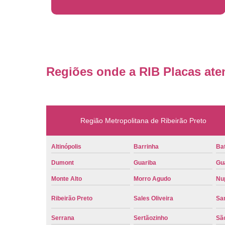
Regiões onde a RIB Placas ate
Região Metropolitana de Ribeirão Preto
Altinópolis
Barrinha
Bat
Dumont
Guariba
Gu
Monte Alto
Morro Agudo
Nu
Ribeirão Preto
Sales Oliveira
Sa
Serrana
Sertãozinho
Sã