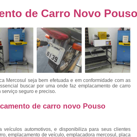
s
Emplacamento de Carro Usad
ra
nto de Carro Novo Pouso
Emplacamento de Veículo Pcd
E
tos
Emplacamento de Veículo Zero 
as
Emplacamento do Carro
Emplacamento
rro
Emplacamento Veículos Zero
e
Emplacamento de Veículo
E
Emplacamento de Veículo Novo
Emplacamento de Veículo Usad
laca Mercosul seja bem efetuada e em conformidade com as
elo
é essencial buscar por uma onde faz emplacamento de carro
Emplacamento Veículo Novo
Emplacam
 serviço seguro e preciso.
Emplacamento Veicular
Proce
ra
acamento de carro novo Pouso
Detran Emplacamento Merc
Emplacamento Mercosul Cravinh
s
Emplacamento Mercosul Ribeirão 
veículos automotivos, e disponibiliza para seus clientes
e
arro, emplacamento de veículo, emplacadora mercosul, placa