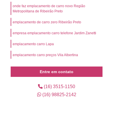
l
Preço Emplacamento Mercosul
onde faz emplacamento de carro novo Região
Metropolitana de Ribeirão Preto
Mercosul
Valor de Emplacamento Mercosul
or Emplacamento Mercosul
Emplacar Carro
emplacamento de carro zero Ribeirão Preto
arro Ribeirão Preto
Emplacar Carro Usado
empresa emplacamento carro telefone Jardim Zanetti
mplacar o Veículo
Emplacar o Veículo Novo
emplacamento carro Lapa
eículo Novo
Emplacar Veículo Zero
emplacamento carro preços Vila Albertina
 Credenciada para Emplacamento
presa de Emplacamento Credenciada
Entre em contato
Empresa de Emplacamento de Carros
(16) 3515-1150
Empresa de Emplacamento de Veículo
(16) 98825-2142
os
Empresa de Emplacamento Mercosul
lacadora
Emplacadora Cravinhos
ra Mercosul
Emplacadora Ribeirão Preto