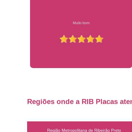
Compre on-line entrega garantido em todo estado de sp
Regiões onde a RIB Placas ate
Região Metropolitana de Ribeirão Preto