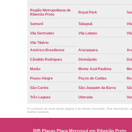
Região Metropolitana de
Royal Park
San
Ribeirão Preto
Sumaré
Tabapuã
Vil
Vila Gertrudes
Vila Lobato
Vil
Vila Tibério
Américo Brasiliense
Araraquara
Ar
Cândido Rodrigues
Divinópolis
Do
Matão
Monte Azul Paulista
Mo
Pouso Alegre
Poços de Caldas
Re
São Carlos
São Joaquim da Barra
São
Três Lagoas
Uberaba
Va
O conteúdo do texto desta página é de direito reservado. Sua reprodução, pa
direitos autorais
.
RIB Placas Placa Mercosul em Ribeirão Preto