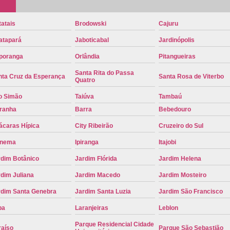
Placa de Carro Cinza
Placa d
atais
Brodowski
Cajuru
Placa de um Carro Cravinhos
Placa de
atapará
Jaboticabal
Jardinópolis
Placa Preta de Carro
Placa Verd
poranga
Orlândia
Pitangueiras
Placa de Identificação Veicular
P
Santa Rita do Passa
nta Cruz da Esperança
Santa Rosa de Viterbo
Quatro
Placa Veicular Azul
Placa Veic
o Simão
Taiúva
Tambaú
Placa Veicular Mercosul
Placa
iranha
Barra
Bebedouro
Placa Veicular Ribeirão Preto
Placa
ácaras Hípica
City Ribeirão
Cruzeiro do Sul
Reforma de Placa Automotiva
R
anema
Ipiranga
Itajobi
Reforma de Placa Automotiva Ribe
rdim Botânico
Jardim Flórida
Jardim Helena
Reforma de Placa Veicular
Reforma
dim Juliana
Jardim Macedo
Jardim Mosteiro
Reforma Placa Veicular
rdim Santa Genebra
Jardim Santa Luzia
Jardim São Francisco
Serviço de Reforma de Placa Automoti
pa
Laranjeiras
Leblon
Serviço de Reforma Placa Veicular
Parque Residencial Cidade
raíso
Parque São Sebastião