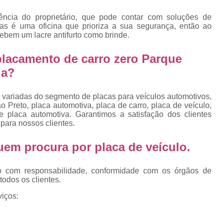
Emplacamento Placa Mercosu
ência do proprietário, que pode contar com soluções de
cas
Qual o Valor do Emplacamento da Placa 
as é uma oficina que prioriza a sua segurança, então ao
cebem um lacre antifurto como brinde.
cas
Valor do Emplacamento Mercosul
Val
s
Emplacar Carro Cravinhos
Emplacar C
lacamento de carro zero Parque
e
ia?
Emplacar Carros
Emplacar o Carro
E
Emplacar Veículo
Emplacar V
 variadas do segmento de placas para veículos automotivos,
Emplacar Veículos
Empresa
 Preto, placa automotiva, placa de carro, placa de veículo,
 placa automotiva. Garantimos a satisfação dos clientes
Empresa de Emplacamento
Em
para nossos clientes.
Empresa de Emplacamento de Carro
 quem procura por
placa de veículo
.
Empresa de Emplacamento de Moto
o com responsabilidade, conformidade com os órgãos de
Empresa de Emplacamento de Veícul
todos os clientes.
Empresa Emplacamento
Emp
iços:
Emplacadora de Veículos
Emplacado