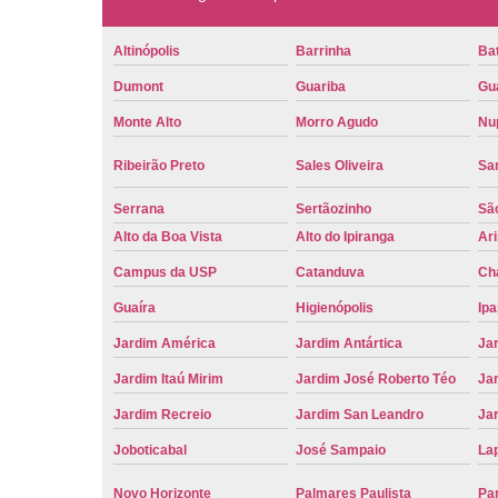
Altinópolis
Barrinha
Bat
Dumont
Guariba
Gu
Monte Alto
Morro Agudo
Nu
Ribeirão Preto
Sales Oliveira
Sa
Serrana
Sertãozinho
Sã
Alto da Boa Vista
Alto do Ipiranga
Ar
Campus da USP
Catanduva
Ch
Guaíra
Higienópolis
Ip
Jardim América
Jardim Antártica
Ja
Jardim Itaú Mirim
Jardim José Roberto Téo
Jar
Jardim Recreio
Jardim San Leandro
Ja
Joboticabal
José Sampaio
La
Novo Horizonte
Palmares Paulista
Pa