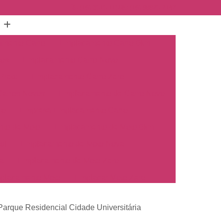
(16) 3515-1150
(16) 98825-2142
mento Carro
Emplacamento Carro 0km
hos
Emplacamento Carro Novo
Preto
Emplacamento Carro Zero
arros Novos
Emplacamento de Carro Novo
ro
Empresa Emplacamento Carro
to de Moto
Emplacamento de Moto 0km
ul
Emplacamento de Moto Nova
a
Emplacamento de Moto Zero
placamento Moto
Emplacar Moto Zero
o
Primeiro Emplacamento de Moto
Parque Residencial Cidade Universitária
cosul
Emplacamento de Carro