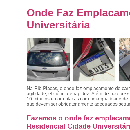
Empresa
emplacado
Onde Faz Emplacame
Placa de mo
Universitária
Placas
automotiv
Placas de ca
Placas d
veículo
Placas
mercosul
Placas mod
mercosul
Na Rib Placas, o onde faz emplacamento de carro
agilidade, eficiência e rapidez. Além de não po
Placas pa
10 minutos e com placas com uma qualidade de 3
carro
que devem ser obrigatoriamente adequados segun
Placas
Fazemos o onde faz emplacame
veiculare
Residencial Cidade Universitár
Reforma d