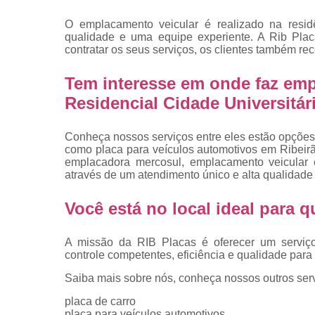
placas
O emplacamento veicular é realizado na resid
Troca de pla
qualidade e uma equipe experiente. A Rib Plac
contratar os seus serviços, os clientes também re
Troca de pla
de veículo
Tem interesse em onde faz emp
Trocas d
Residencial Cidade Universitár
placas
Conheça nossos serviços entre eles estão opções
como placa para veículos automotivos em Ribeirão
emplacadora mercosul, emplacamento veicular e
através de um atendimento único e alta qualidade 
Você está no local ideal para
A missão da RIB Placas é oferecer um serviç
controle competentes, eficiência e qualidade para 
Saiba mais sobre nós, conheça nossos outros serv
placa de carro
placa para veículos automotivos