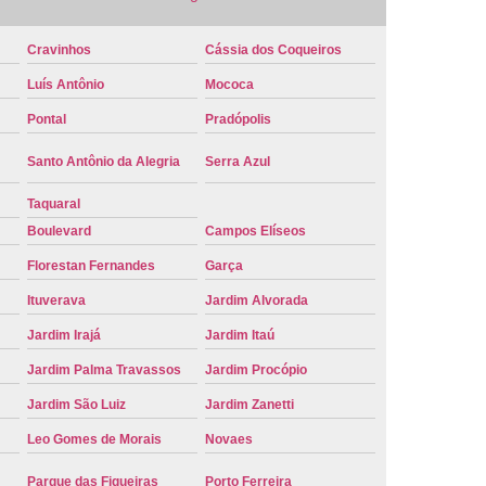
e Carro Oficial
Placa de um Carro
Cravinhos
Cássia dos Coqueiros
 um Carro Ribeirão Preto
Placa Nova Carro
Luís Antônio
Mococa
e no Carro
Placa Vermelha de Carro
Pontal
Pradópolis
laca Veicular
Placa Veicular Amarela
Santo Antônio da Alegria
Serra Azul
ular Cinza
Placa Veicular Cravinhos
Taquaral
 Veicular Nova
Placa Veicular Preta
Boulevard
Campos Elíseos
 Veicular Verde
Placa Veicular Vermelha
Florestan Fernandes
Garça
eforma de Placa Automotiva Cravinhos
Ituverava
Jardim Alvorada
irão Preto
Reforma de Placa Carro
Jardim Irajá
Jardim Itaú
 Placa Automotiva
Reforma Placa Carro
Jardim Palma Travassos
Jardim Procópio
Reformar Placa de Veículo
Jardim São Luiz
Jardim Zanetti
va
Serviço de Reforma de Placa Veicular
Leo Gomes de Morais
Novaes
Troca de Placa
Troca de Placa Carro
Parque das Figueiras
Porto Ferreira