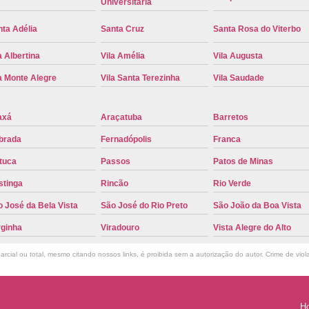
Universitária
Troca de Placa Cravinhos
Troca de 
ta Adélia
Santa Cruz
Santa Rosa do Viterbo
Troca de Placa Detran
Troca de P
a Albertina
Vila Amélia
Vila Augusta
Troca de Placa para Mercosul
Troca de 
a Monte Alegre
Vila Santa Terezinha
Vila Saudade
Troca para Placa Mercosul
Troca da Pl
Troca de Placa Automotiva
Troca de
axá
Araçatuba
Barretos
Troca de Placa do Veículo
Troca de
brada
Fernadópolis
Franca
Troca de Placas de Veículo
Troca de 
tuca
Passos
Patos de Minas
Troca Placa de Carro
Placa Mer
stinga
Rincão
Rio Verde
Troca de Placa no Detran
Troca de P
 José da Bela Vista
São José do Rio Preto
São João da Boa Vista
Troca de Placa Veicular
Troca Placa
rginha
Viradouro
Vista Alegre do Alto
Troca Placa Mercosul
Troca Placa Ri
rcial ou total, mesmo citando nossos links, é proibida sem a autorização do autor. Crime de viol
H