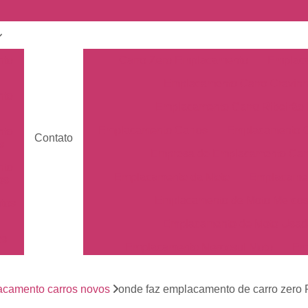
nto
Carro Zero Emplacamento
Emplaca
Emplacamento Carro Cravin
nto
Emplacamento Carro Ribeirão 
Emplacamento Carros
Emplacamento C
nto
Contato
s
Empresa de Emplacamento Car
nto
Emplacamento da Moto
Emplacamen
os
Emplacamento de Moto Mercos
tos
Emplacamento de Moto Usad
os
Emplacamento Mercosul Moto
Em
Primeiro Emplacamento da Mot
de
nto
camento carros novos
onde faz emplacamento de carro zero 
Emplacamento da Placa Mer