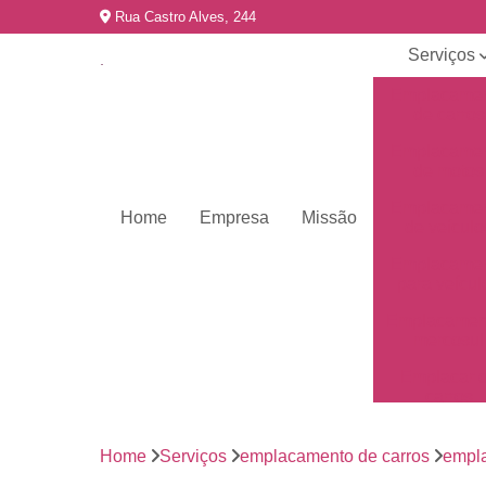
Rua Castro Alves, 244
Serviços
Emplacame
de carros
Emplacame
de motos
Emplacame
Home
Empresa
Missão
de veículo
Emplacame
para veícul
Emplacamen
mercosul
Emplacar 
carros
Empresas 
emplacame
Home
Serviços
emplacamento de carros
empla