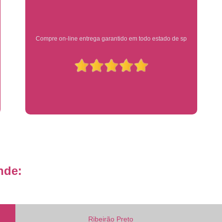
Placa de Veículo Detran
Placa de
Placa Mercosul Veículo Oficial
P
Ótimo atendimento
Placa Veículo Detran
Placa Veículo
Troca Placa de Veículo
Troca Pla
Placa Azul Mercosul
Placa da
Placa do Mercosul
Placa Me
Placa Mercosul Preta
Placa Mercosul
Placa Padrão Mercosul
Placa Ver
Modelo de Placa Mercosul
Modelo Placa
Modelo Placa Mercosul Ribeir
nde:
Placa de Veículo Mercosul
Placa
Placa Mercosul com Nome da Cidade
P
Placa Amarela Carro
Placa Ca
Ribeirão Preto