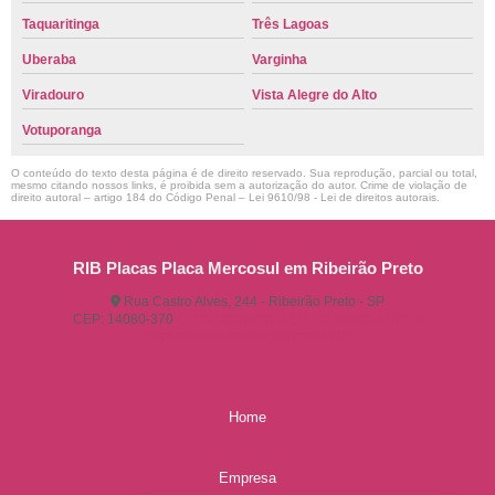
Taquaritinga
Três Lagoas
Uberaba
Varginha
Viradouro
Vista Alegre do Alto
Votuporanga
O conteúdo do texto desta página é de direito reservado. Sua reprodução, parcial ou total,
mesmo citando nossos links, é proibida sem a autorização do autor. Crime de violação de
direito autoral – artigo 184 do Código Penal –
Lei 9610/98 - Lei de direitos autorais
.
RIB Placas Placa Mercosul em Ribeirão Preto
Rua Castro Alves, 244 - Ribeirão Preto - SP
CEP: 14080-370
(16) 3515-1150
(16) 98825-2142
ribplacasautomotivas@gmail.com
Home
Empresa