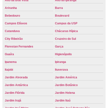
Alto da Boa Vista
Alto do Ipiranga
Ariranha
Barra
Bebedouro
Boulevard
Campos Elíseos
Campus da USP
Catanduva
Chácaras Hípica
City Ribeirão
Cruzeiro do Sul
Florestan Fernandes
Garça
Guaíra
Higienópolis
Ipanema
Ipiranga
Itajobi
Ituverava
Jardim Alvorada
Jardim América
Jardim Antártica
Jardim Botânico
Jardim Flórida
Jardim Helena
Jardim Irajá
Jardim Itaú