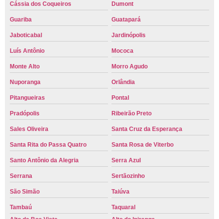
Cássia dos Coqueiros
Dumont
Guariba
Guatapará
Jaboticabal
Jardinópolis
Luís Antônio
Mococa
Monte Alto
Morro Agudo
Nuporanga
Orlândia
Pitangueiras
Pontal
Pradópolis
Ribeirão Preto
Sales Oliveira
Santa Cruz da Esperança
Santa Rita do Passa Quatro
Santa Rosa de Viterbo
Santo Antônio da Alegria
Serra Azul
Serrana
Sertãozinho
São Simão
Taiúva
Tambaú
Taquaral