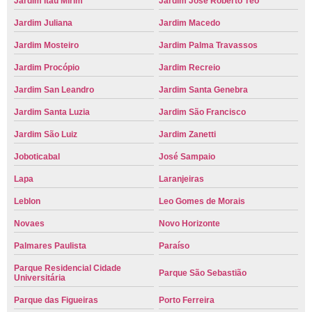
Jardim Itaú Mirim
Jardim José Roberto Téo
Jardim Juliana
Jardim Macedo
Jardim Mosteiro
Jardim Palma Travassos
Jardim Procópio
Jardim Recreio
Jardim San Leandro
Jardim Santa Genebra
Jardim Santa Luzia
Jardim São Francisco
Jardim São Luiz
Jardim Zanetti
Joboticabal
José Sampaio
Lapa
Laranjeiras
Leblon
Leo Gomes de Morais
Novaes
Novo Horizonte
Palmares Paulista
Paraíso
Parque Residencial Cidade
Parque São Sebastião
Universitária
Parque das Figueiras
Porto Ferreira