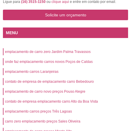
Ligue para
(16) 3515-1150
ou
clique aqui
e entre em contato por email.
Solicite um orçamento
MENU
emplacamento de carro zero Jardim Palma Travassos
onde faz emplacamento carros novos Poços de Caldas
emplacamento carros Laranjeiras
contato de empresa de emplacamento carro Bebedouro
emplacamento de carro novo preços Pouso Alegre
contato de empresa emplacamento carro Alto da Boa Vista
emplacamento carros preços Três Lagoas
carro zero emplacamento preços Sales Oliveira