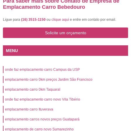
Para saber mais sobre Contato de Empresa de
Emplacamento Carro Bebedouro
Ligue para
(16) 3515-1150
ou
clique aqui
e entre em contato por email.
Solicite um orçamento
MENU
onde faz emplacamento carro Campus da USP
emplacamento carro 0km preços Jardim São Francisco
emplacamento carro 0km Taquaral
onde faz emplacamento carro novo Vila Tibério
emplacamento carro Ituverava
emplacamento carros novos preços Guatapará
emplacamento de carro novo Sumarezinho