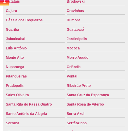
Batatais
Brodowski
Cajuru
Cravinhos
Cássia dos Coqueiros
Dumont
Guariba
Guatapará
Jaboticabal
Jardinópolis
Luís Antônio
Mococa
Monte Alto
Morro Agudo
Nuporanga
Orlândia
Pitangueiras
Pontal
Pradópolis
Ribeirão Preto
Sales Oliveira
Santa Cruz da Esperança
Santa Rita do Passa Quatro
Santa Rosa de Viterbo
Santo Antônio da Alegria
Serra Azul
Serrana
Sertãozinho