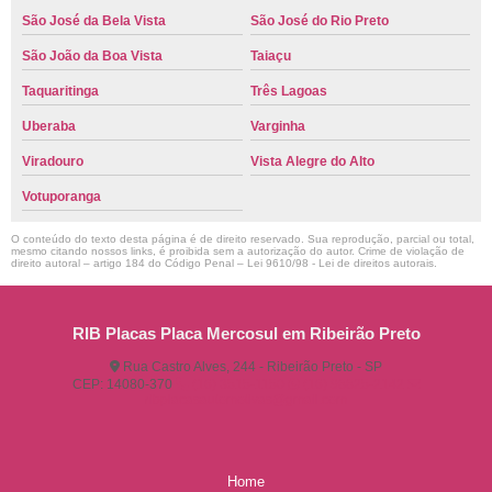
São José da Bela Vista
São José do Rio Preto
São João da Boa Vista
Taiaçu
Taquaritinga
Três Lagoas
Uberaba
Varginha
Viradouro
Vista Alegre do Alto
Votuporanga
O conteúdo do texto desta página é de direito reservado. Sua reprodução, parcial ou total,
mesmo citando nossos links, é proibida sem a autorização do autor. Crime de violação de
direito autoral – artigo 184 do Código Penal –
Lei 9610/98 - Lei de direitos autorais
.
RIB Placas Placa Mercosul em Ribeirão Preto
Rua Castro Alves, 244 - Ribeirão Preto - SP
CEP: 14080-370
(16) 3515-1150
(16) 98825-2142
ribplacasautomotivas@gmail.com
Home