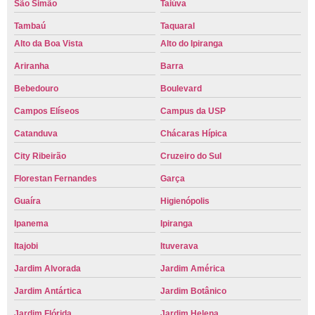
São Simão
Taiúva
Tambaú
Taquaral
Alto da Boa Vista
Alto do Ipiranga
Ariranha
Barra
Bebedouro
Boulevard
Campos Elíseos
Campus da USP
Catanduva
Chácaras Hípica
City Ribeirão
Cruzeiro do Sul
Florestan Fernandes
Garça
Guaíra
Higienópolis
Ipanema
Ipiranga
Itajobi
Ituverava
Jardim Alvorada
Jardim América
Jardim Antártica
Jardim Botânico
Jardim Flórida
Jardim Helena