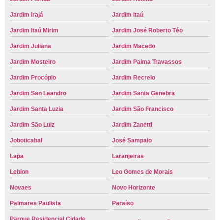
Jardim Irajá
Jardim Itaú
Jardim Itaú Mirim
Jardim José Roberto Téo
Jardim Juliana
Jardim Macedo
Jardim Mosteiro
Jardim Palma Travassos
Jardim Procópio
Jardim Recreio
Jardim San Leandro
Jardim Santa Genebra
Jardim Santa Luzia
Jardim São Francisco
Jardim São Luiz
Jardim Zanetti
Joboticabal
José Sampaio
Lapa
Laranjeiras
Leblon
Leo Gomes de Morais
Novaes
Novo Horizonte
Palmares Paulista
Paraíso
Parque Residencial Cidade