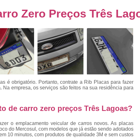
s
Emplacamento de Carro Usad
ra
rro Zero Preços Três Lag
Emplacamento de Veículo Pcd
E
tos
Emplacamento de Veículo Zero 
as
Emplacamento do Carro
Emplacamento
rro
Emplacamento Veículos Zero
e
Emplacamento de Veículo
E
Emplacamento de Veículo Novo
Emplacamento de Veículo Usad
 é obrigatório. Portanto, contrate a Rib Placas para fazer
elo
 Na empresa, os serviços são feitos na sua residência para
Emplacamento Veículo Novo
Emplacam
Emplacamento Veicular
Proce
ra
o de carro zero preços Três Lagoas?
Detran Emplacamento Merc
Emplacamento Mercosul Cravinh
azer o emplacamento veicular de carros novos. As placas
s
loco do Mercosul, com modelos que já estão sendo adotados
Emplacamento Mercosul Ribeirão 
ta em 10 minutos, com produtos de qualidade 3M e sem custos
e