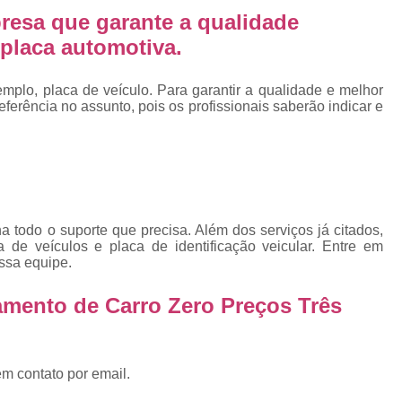
Emplacadoras
Emplacadoras C
resa que garante a qualidade
Empresa Emplacadora de Veículos
Emp
placa automotiva.
Placa de Moto
Placa de Mot
plo, placa de veículo. Para garantir a qualidade e melhor
Placa Mercosul de Moto
Placa Me
erência no assunto, pois os profissionais saberão indicar e
Placa Moto
Placa Moto Mercosul
Placa para Moto Mercosul
Fabrica de 
Placa Automotiva
Placa Automoti
Placa Automotiva Dianteir
a todo o suporte que precisa. Além dos serviços já citados,
Placa Automotiva Personalizad
e veículos e placa de identificação veicular. Entre em
ossa equipe.
Placa Automotiva Verde
Placa Merco
amento de Carro Zero Preços Três
Placa Azul de Carro
Placa de Carro
Placa de Carro Cravinhos
Placa
Placa de Carro Ribeirão Preto
P
em contato por email.
Placa Preta Carro
Placa V