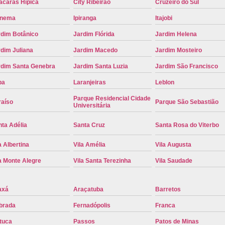
ácaras Hípica
City Ribeirão
Cruzeiro do Sul
Troca de Placa Cravinhos
Troca de 
anema
Ipiranga
Itajobi
Troca de Placa Detran
Troca de P
rdim Botânico
Jardim Flórida
Jardim Helena
Troca de Placa para Mercosul
Troca de 
dim Juliana
Jardim Macedo
Jardim Mosteiro
Troca para Placa Mercosul
Troca da Pl
rdim Santa Genebra
Jardim Santa Luzia
Jardim São Francisco
Troca de Placa Automotiva
Troca de
pa
Laranjeiras
Leblon
Troca de Placa do Veículo
Troca de
Parque Residencial Cidade
raíso
Parque São Sebastião
Universitária
Troca de Placas de Veículo
Troca de 
ta Adélia
Santa Cruz
Santa Rosa do Viterbo
Troca Placa de Carro
Placa Mer
a Albertina
Vila Amélia
Vila Augusta
Troca de Placa no Detran
Troca de P
a Monte Alegre
Vila Santa Terezinha
Vila Saudade
Troca de Placa Veicular
Troca Placa
Troca Placa Mercosul
Troca Placa Ri
axá
Araçatuba
Barretos
brada
Fernadópolis
Franca
tuca
Passos
Patos de Minas