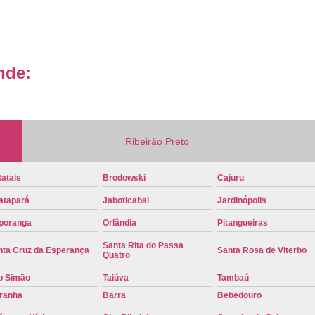
Placa de Carro Cinza
Placa d
Placa de um Carro Cravinhos
Placa de
Placa Preta de Carro
Placa Verd
nde:
Placa de Identificação Veicular
P
Placa Veicular Azul
Placa Veic
Placa Veicular Mercosul
Placa
Ribeirão Preto
Placa Veicular Ribeirão Preto
Placa
atais
Brodowski
Cajuru
Reforma de Placa Automotiva
R
atapará
Jaboticabal
Jardinópolis
Reforma de Placa Automotiva Ribe
poranga
Orlândia
Pitangueiras
Reforma de Placa Veicular
Reforma
Santa Rita do Passa
nta Cruz da Esperança
Santa Rosa de Viterbo
Reforma Placa Veicular
Quatro
o Simão
Taiúva
Tambaú
Serviço de Reforma de Placa Automoti
iranha
Barra
Bebedouro
Serviço de Reforma Placa Veicular