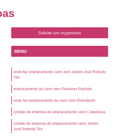
o
Emplacamento de Carro Zero
oas
mplacamento de Veículo Placa Mercosul
Km
Emplacamento de Veículos Zero
Solicite um orçamento
 do Veículo
Emplacamento Veículos Novos
Detran Emplacamento de Veículo
MENU
mplacamento de Veículo Cravinhos
Emplacamento de Veículo Ribeirão Preto
onde faz emplacamento carro zero Jardim José Roberto
o
Emplacamento de Veículo Zero
Téo
ento Veículo Zero
Emplacamento Veículos
emplacamento de carro zero Palmares Paulista
sso de Emplacamento de Veículo Zero
onde faz emplacamento de carro zero Divinópolis
osul
Emplacamento Mercosul
contato de empresa de emplacamento carro Catanduva
os
Emplacamento Mercosul Preço
contato de empresa de emplacamento carro Jardim
Preto
Emplacamento Mercosul Valor
José Roberto Téo