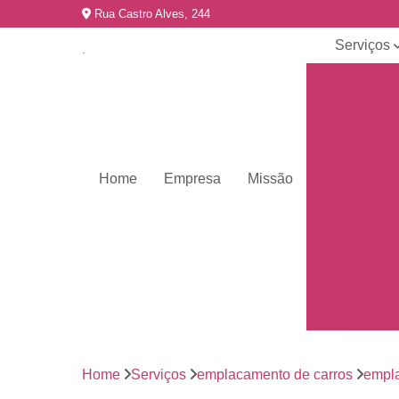
Rua Castro Alves, 244
Serviços
Emplacame
de carros
Emplacame
de motos
Emplacame
Home
Empresa
Missão
de veículo
Emplacame
para veícul
Emplacamen
mercosul
Emplacar 
carros
Empresas 
emplacame
Home
Serviços
emplacamento de carros
empla