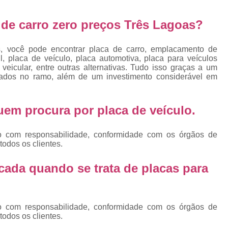
Emplacamento Placa Mercosu
cas
Qual o Valor do Emplacamento da Placa 
de carro zero preços Três Lagoas?
cas
Valor do Emplacamento Mercosul
Val
s
s, você pode encontrar placa de carro, emplacamento de
Emplacar Carro Cravinhos
Emplacar C
, placa de veículo, placa automotiva, placa para veículos
e
eicular, entre outras alternativas. Tudo isso graças a um
Emplacar Carros
Emplacar o Carro
E
lizados no ramo, além de um investimento considerável em
Emplacar Veículo
Emplacar V
 quem procura por
placa de veículo
.
Emplacar Veículos
Empresa
Empresa de Emplacamento
Em
o com responsabilidade, conformidade com os órgãos de
Empresa de Emplacamento de Carro
todos os clientes.
Empresa de Emplacamento de Moto
cada quando se trata de placas para
Empresa de Emplacamento de Veícul
Empresa Emplacamento
Emp
o com responsabilidade, conformidade com os órgãos de
Emplacadora de Veículos
Emplacado
todos os clientes.