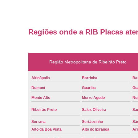
Regiões onde a RIB Placas ate
Região Metropolitana de Ribeirão Preto
Altinópolis
Barrinha
Bat
Dumont
Guariba
Gu
Monte Alto
Morro Agudo
Nu
Ribeirão Preto
Sales Oliveira
Sa
Serrana
Sertãozinho
Sã
Alto da Boa Vista
Alto do Ipiranga
Ar