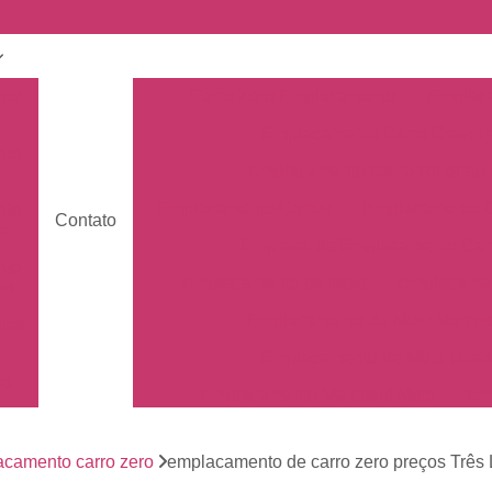
nto
Carro Zero Emplacamento
Emplaca
Emplacamento Carro Cravin
nto
Emplacamento Carro Ribeirão 
Emplacamento Carros
Emplacamento C
nto
Contato
s
Empresa de Emplacamento Car
nto
Emplacamento da Moto
Emplacamen
os
Emplacamento de Moto Mercos
tos
Emplacamento de Moto Usad
os
Emplacamento Mercosul Moto
Em
Primeiro Emplacamento da Mot
de
nto
camento carro zero
emplacamento de carro zero preços Três
Emplacamento da Placa Mer