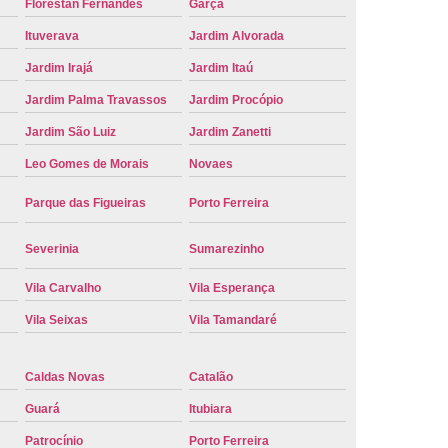
Florestan Fernandes
Garça
Placa de Carro
Troca de Placa de Veículo
Ituverava
Jardim Alvorada
laca do Carro
Troca de Placa Mercosul
Jardim Irajá
Jardim Itaú
Placa Ribeirão Preto
Troca de Placa Veículo
Jardim Palma Travassos
Jardim Procópio
aca do Veículo
Troca das Placas do Veículo
Jardim São Luiz
Jardim Zanetti
 Placa de Moto
Troca de Placa de Motos
Leo Gomes de Morais
Novaes
 Placa Veículos
Troca de Placas da Moto
Parque das Figueiras
Porto Ferreira
Placas do Carro
Troca de Placas Mercosul
Severinia
Sumarezinho
cosul Troca
Troca da Placa do Carro
Vila Carvalho
Vila Esperança
laca Nova
Troca de Placa Padrão Mercosul
Vila Seixas
Vila Tamandaré
Troca Placa Carro
Troca Placa Cravinhos
beirão Preto
Vistoria para Troca de Placa
Caldas Novas
Catalão
Guará
Itubiara
Patrocínio
Porto Ferreira