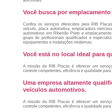
adicionais.
placas
Troca de pla
Você busca por emplacamento 
Troca de pla
de veículo
Confira os serviços oferecidos pela RIB Placa
veículo, placa automotiva, emplacadora mercosul
Trocas d
automotivos em Ribeirão Preto e emplacamento v
placas
grupo de profissionais qualificados e especia
equipamentos e instalações modernas.
Você está no local ideal para
A missão da RIB Placas é oferecer um serviç
controle competentes, eficiência e qualidade para 
Uma empresa altamente qualifi
veículos automotivos.
A missão da RIB Placas é oferecer um serviç
controle competentes, eficiência e qualidade para 