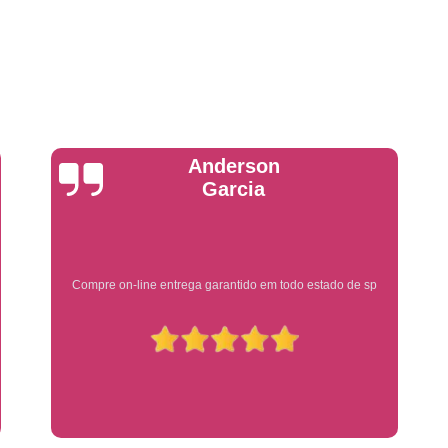
Placa de Veículo Detran
Placa de
Placa Mercosul Veículo Oficial
P
Placa Veículo Detran
Placa Veículo
Troca Placa de Veículo
Troca Pla
Placa Azul Mercosul
Placa da
Yuri Martins
Placa do Mercosul
Placa Me
Placa Mercosul Preta
Placa Mercosul
Placa Padrão Mercosul
Placa Ver
Ótimo atendimento
Modelo de Placa Mercosul
Modelo Placa
Modelo Placa Mercosul Ribeir
Placa de Veículo Mercosul
Placa
Placa Mercosul com Nome da Cidade
P
Placa Amarela Carro
Placa Ca