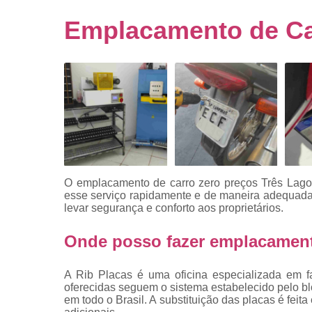
Empresa
emplacado
Emplacamento de Ca
Placa de mo
Placas
automotiv
Placas de ca
Placas d
veículo
Placas
mercosul
O
emplacamento de carro zero preços Três Lagoas
Placas mod
esse serviço rapidamente e de maneira adequada.
mercosul
levar segurança e conforto aos proprietários.
Placas pa
Onde posso fazer emplacament
carro
Placas
A Rib Placas é uma oficina especializada em f
veiculare
oferecidas seguem o sistema estabelecido pelo b
em todo o Brasil. A substituição das placas é fei
Reforma d