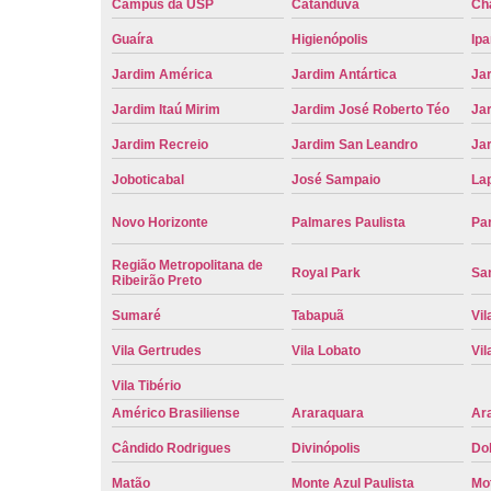
Campus da USP
Catanduva
Ch
Guaíra
Higienópolis
Ip
Jardim América
Jardim Antártica
Ja
Jardim Itaú Mirim
Jardim José Roberto Téo
Jar
Jardim Recreio
Jardim San Leandro
Ja
Joboticabal
José Sampaio
La
Novo Horizonte
Palmares Paulista
Pa
Região Metropolitana de
Royal Park
San
Ribeirão Preto
Sumaré
Tabapuã
Vil
Vila Gertrudes
Vila Lobato
Vil
Vila Tibério
Américo Brasiliense
Araraquara
Ar
Cândido Rodrigues
Divinópolis
Do
Matão
Monte Azul Paulista
Mo