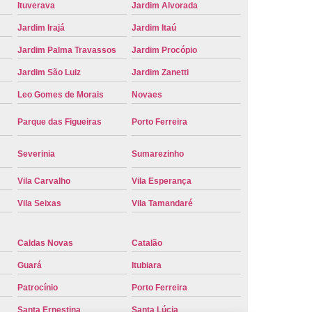
Ituverava
Jardim Alvorada
Placa de Carro
Troca de Placa de Veículo
Jardim Irajá
Jardim Itaú
laca do Carro
Troca de Placa Mercosul
Jardim Palma Travassos
Jardim Procópio
Placa Ribeirão Preto
Troca de Placa Veículo
Jardim São Luiz
Jardim Zanetti
aca do Veículo
Troca das Placas do Veículo
Leo Gomes de Morais
Novaes
 Placa de Moto
Troca de Placa de Motos
Parque das Figueiras
Porto Ferreira
 Placa Veículos
Troca de Placas da Moto
Placas do Carro
Troca de Placas Mercosul
Severinia
Sumarezinho
cosul Troca
Troca da Placa do Carro
Vila Carvalho
Vila Esperança
laca Nova
Troca de Placa Padrão Mercosul
Vila Seixas
Vila Tamandaré
Troca Placa Carro
Troca Placa Cravinhos
Caldas Novas
Catalão
beirão Preto
Vistoria para Troca de Placa
Guará
Itubiara
Patrocínio
Porto Ferreira
Santa Ernestina
Santa Lúcia