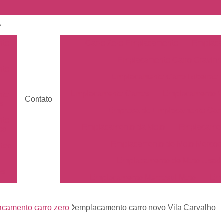
nto
Carro Zero Emplacamento
Emplaca
Emplacamento Carro Cravin
nto
Emplacamento Carro Ribeirão 
Emplacamento Carros
Emplacamento C
nto
Contato
s
Empresa de Emplacamento Car
nto
Emplacamento da Moto
Emplacamen
os
Emplacamento de Moto Mercos
tos
Emplacamento de Moto Usad
os
Emplacamento Mercosul Moto
Em
Primeiro Emplacamento da Mot
de
nto
camento carro zero
emplacamento carro novo Vila Carvalho
Emplacamento da Placa Mer