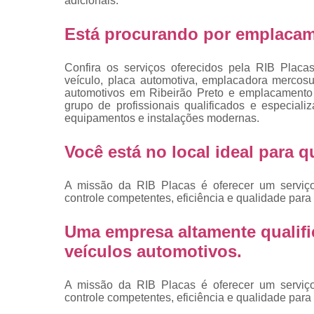
adicionais.
placas
Troca de pla
Está procurando por emplacam
Troca de pla
de veículo
Confira os serviços oferecidos pela RIB Placa
veículo, placa automotiva, emplacadora mercosul
Trocas d
automotivos em Ribeirão Preto e emplacamento v
placas
grupo de profissionais qualificados e especia
equipamentos e instalações modernas.
Você está no local ideal para
A missão da RIB Placas é oferecer um serviç
controle competentes, eficiência e qualidade para 
Uma empresa altamente qualifi
veículos automotivos.
A missão da RIB Placas é oferecer um serviç
controle competentes, eficiência e qualidade para 