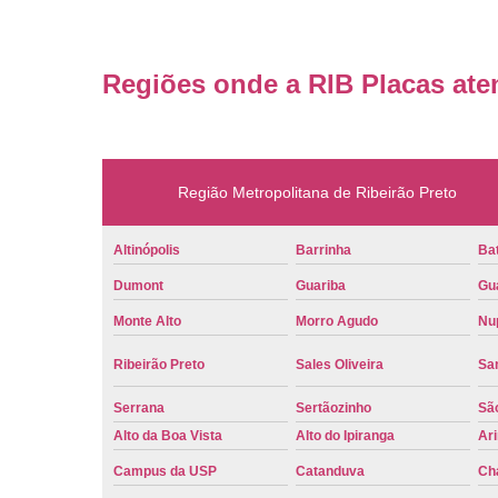
Regiões onde a RIB Placas ate
Região Metropolitana de Ribeirão Preto
Altinópolis
Barrinha
Bat
Dumont
Guariba
Gu
Monte Alto
Morro Agudo
Nu
Ribeirão Preto
Sales Oliveira
Sa
Serrana
Sertãozinho
Sã
Alto da Boa Vista
Alto do Ipiranga
Ar
Campus da USP
Catanduva
Ch