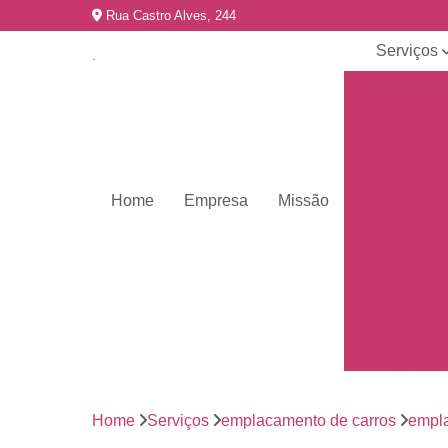
Rua Castro Alves, 244
Serviços
Emplacame
de carros
Emplacame
de motos
Emplacame
Home
Empresa
Missão
de veículo
Emplacame
para veícul
Emplacamen
mercosul
Emplacar 
carros
Empresas 
emplacame
Home
Serviços
emplacamento de carros
empla