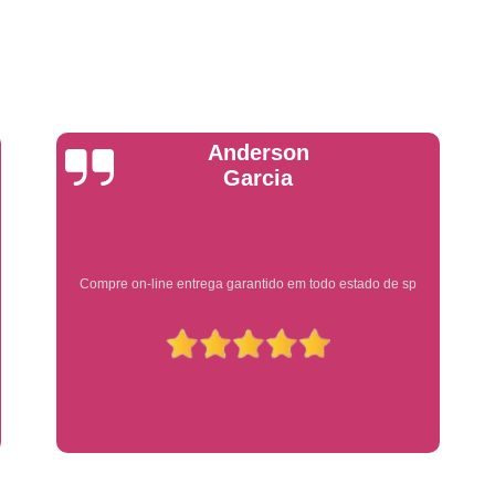
Placa de Veículo Detran
Placa de
Placa Mercosul Veículo Oficial
P
Placa Veículo Detran
Placa Veículo
Troca Placa de Veículo
Troca Pla
Yuri Martins
Placa Azul Mercosul
Placa da
Placa do Mercosul
Placa Me
Placa Mercosul Preta
Placa Mercosul
Ótimo atendimento
Placa Padrão Mercosul
Placa Ver
Modelo de Placa Mercosul
Modelo Placa
Modelo Placa Mercosul Ribeir
Placa de Veículo Mercosul
Placa
Placa Mercosul com Nome da Cidade
P
Placa Amarela Carro
Placa Ca