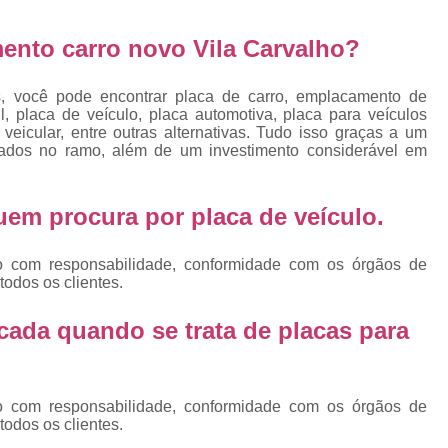
Emplacamento Placa Mercosu
cas
Qual o Valor do Emplacamento da Placa 
ento carro novo Vila Carvalho?
cas
Valor do Emplacamento Mercosul
Val
s
s, você pode encontrar placa de carro, emplacamento de
Emplacar Carro Cravinhos
Emplacar C
, placa de veículo, placa automotiva, placa para veículos
e
eicular, entre outras alternativas. Tudo isso graças a um
Emplacar Carros
Emplacar o Carro
E
lizados no ramo, além de um investimento considerável em
Emplacar Veículo
Emplacar V
 quem procura por
placa de veículo
.
Emplacar Veículos
Empresa
Empresa de Emplacamento
Em
o com responsabilidade, conformidade com os órgãos de
Empresa de Emplacamento de Carro
todos os clientes.
Empresa de Emplacamento de Moto
cada quando se trata de placas para
Empresa de Emplacamento de Veícul
Empresa Emplacamento
Emp
o com responsabilidade, conformidade com os órgãos de
Emplacadora de Veículos
Emplacado
todos os clientes.