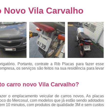
s
Emplacamento de Carro Usad
ra
 Novo Vila Carvalho
Emplacamento de Veículo Pcd
E
tos
Emplacamento de Veículo Zero 
as
Emplacamento do Carro
Emplacamento
rro
Emplacamento Veículos Zero
e
Emplacamento de Veículo
E
Emplacamento de Veículo Novo
Emplacamento de Veículo Usad
gatório. Portanto, contrate a Rib Placas para fazer esse
elo
presa, os serviços são feitos na sua residência para levar
Emplacamento Veículo Novo
Emplacam
Emplacamento Veicular
Proce
ra
o carro novo Vila Carvalho?
Detran Emplacamento Merc
Emplacamento Mercosul Cravinh
azer o emplacamento veicular de carros novos. As placas
s
loco do Mercosul, com modelos que já estão sendo adotados
Emplacamento Mercosul Ribeirão 
ta em 10 minutos, com produtos de qualidade 3M e sem custos
e