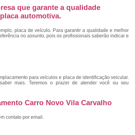
Emplacadoras
Emplacadoras C
resa que garante a qualidade
Empresa Emplacadora de Veículos
Emp
placa automotiva.
Placa de Moto
Placa de Mot
plo, placa de veículo. Para garantir a qualidade e melhor
Placa Mercosul de Moto
Placa Me
erência no assunto, pois os profissionais saberão indicar e
Placa Moto
Placa Moto Mercosul
Placa para Moto Mercosul
Fabrica de 
Placa Automotiva
Placa Automoti
Placa Automotiva Dianteir
lacamento para veículos e placa de identificação veicular.
Placa Automotiva Personalizad
 saber mais. Teremos o prazer de atender você ou seu
Placa Automotiva Verde
Placa Merco
amento Carro Novo Vila Carvalho
Placa Azul de Carro
Placa de Carro
Placa de Carro Cravinhos
Placa
em contato por email.
Placa de Carro Ribeirão Preto
P
Placa Preta Carro
Placa V