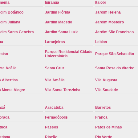
anema
Ipiranga
Itajobi
Troca de Placa Cravinhos
Troca de 
rdim Botânico
Jardim Flórida
Jardim Helena
Troca de Placa Detran
Troca de P
dim Juliana
Jardim Macedo
Jardim Mosteiro
Troca de Placa para Mercosul
Troca de 
rdim Santa Genebra
Jardim Santa Luzia
Jardim São Francisco
Troca para Placa Mercosul
Troca da Pl
pa
Laranjeiras
Leblon
Troca de Placa Automotiva
Troca de
Parque Residencial Cidade
raíso
Parque São Sebastião
Universitária
Troca de Placa do Veículo
Troca de
Troca de Placas de Veículo
Troca de 
ta Adélia
Santa Cruz
Santa Rosa do Viterbo
Troca Placa de Carro
Placa Mer
a Albertina
Vila Amélia
Vila Augusta
Troca de Placa no Detran
Troca de P
a Monte Alegre
Vila Santa Terezinha
Vila Saudade
Troca de Placa Veicular
Troca Placa
axá
Araçatuba
Barretos
Troca Placa Mercosul
Troca Placa Ri
brada
Fernadópolis
Franca
tuca
Passos
Patos de Minas
stinga
Rincão
Rio Verde