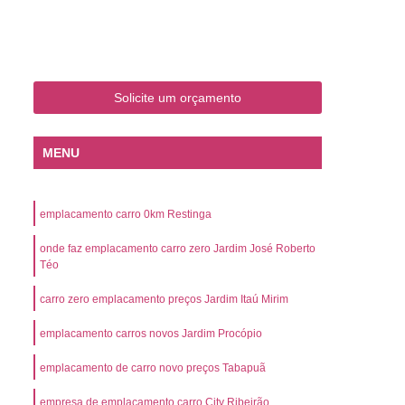
o
Emplacamento de Carro Zero
mplacamento de Veículo Placa Mercosul
Km
Emplacamento de Veículos Zero
Solicite um orçamento
 do Veículo
Emplacamento Veículos Novos
Detran Emplacamento de Veículo
MENU
mplacamento de Veículo Cravinhos
Emplacamento de Veículo Ribeirão Preto
emplacamento carro 0km Restinga
o
Emplacamento de Veículo Zero
onde faz emplacamento carro zero Jardim José Roberto
ento Veículo Zero
Emplacamento Veículos
Téo
sso de Emplacamento de Veículo Zero
carro zero emplacamento preços Jardim Itaú Mirim
osul
Emplacamento Mercosul
emplacamento carros novos Jardim Procópio
os
Emplacamento Mercosul Preço
emplacamento de carro novo preços Tabapuã
Preto
Emplacamento Mercosul Valor
empresa de emplacamento carro City Ribeirão