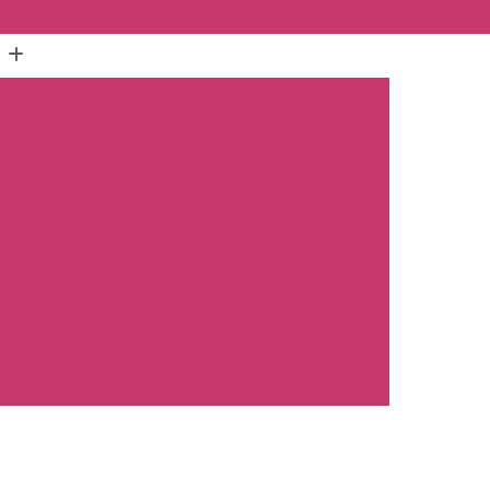
(16) 3515-1150
(16) 98825-2142
mento Carro
Emplacamento Carro 0km
hos
Emplacamento Carro Novo
Preto
Emplacamento Carro Zero
arros Novos
Emplacamento de Carro Novo
ro
Empresa Emplacamento Carro
to de Moto
Emplacamento de Moto 0km
ul
Emplacamento de Moto Nova
a
Emplacamento de Moto Zero
placamento Moto
Emplacar Moto Zero
o
Primeiro Emplacamento de Moto
cosul
Emplacamento de Carro