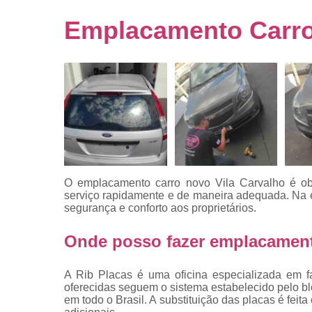
Empresa
emplacado
Emplacamento Carro
Placa de mo
Placas
automotiv
Placas de ca
Placas d
veículo
Placas
mercosul
O
emplacamento carro novo Vila Carvalho é obri
Placas mod
serviço rapidamente e de maneira adequada. Na em
mercosul
segurança e conforto aos proprietários.
Placas pa
Onde posso fazer emplacament
carro
Placas
A Rib Placas é uma oficina especializada em f
veiculare
oferecidas seguem o sistema estabelecido pelo b
em todo o Brasil. A substituição das placas é fei
Reforma d