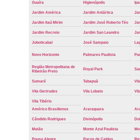
Guaíra
Higienópolis
Ip
Jardim América
Jardim Antártica
Ja
Jardim Itaú Mirim
Jardim José Roberto Téo
Jar
Jardim Recreio
Jardim San Leandro
Ja
Joboticabal
José Sampaio
La
Novo Horizonte
Palmares Paulista
Pa
Região Metropolitana de
Royal Park
San
Ribeirão Preto
Sumaré
Tabapuã
Vil
Vila Gertrudes
Vila Lobato
Vil
Vila Tibério
Américo Brasiliense
Araraquara
Ar
Cândido Rodrigues
Divinópolis
Do
Matão
Monte Azul Paulista
Mo
Pouso Alegre
Poços de Caldas
Re