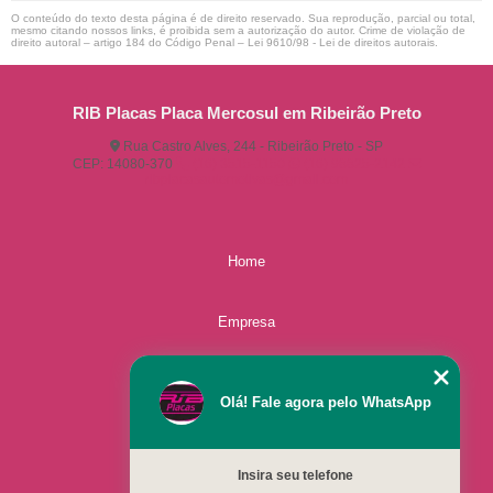
O conteúdo do texto desta página é de direito reservado. Sua reprodução, parcial ou total,
mesmo citando nossos links, é proibida sem a autorização do autor. Crime de violação de
direito autoral – artigo 184 do Código Penal –
Lei 9610/98 - Lei de direitos autorais
.
RIB Placas Placa Mercosul em Ribeirão Preto
Rua Castro Alves, 244 - Ribeirão Preto - SP
CEP: 14080-370
(16) 3515-1150
(16) 98825-2142
ribplacasautomotivas@gmail.com
Home
Empresa
Missão
Olá! Fale agora pelo WhatsApp
Serviços
Insira seu telefone