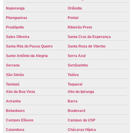
Nuporanga
Orlândia
Pitangueiras
Pontal
Pradópolis
Ribeirão Preto
Sales Oliveira
Santa Cruz da Esperança
Santa Rita do Passa Quatro
Santa Rosa de Viterbo
Santo Antônio da Alegria
Serra Azul
Serrana
Sertãozinho
São Simão
Taiúva
Tambaú
Taquaral
Alto da Boa Vista
Alto do Ipiranga
Ariranha
Barra
Bebedouro
Boulevard
Campos Elíseos
Campus da USP
Catanduva
Chácaras Hípica