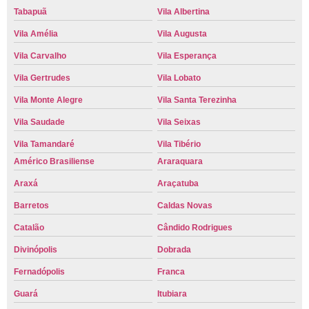
Tabapuã
Vila Albertina
Vila Amélia
Vila Augusta
Vila Carvalho
Vila Esperança
Vila Gertrudes
Vila Lobato
Vila Monte Alegre
Vila Santa Terezinha
Vila Saudade
Vila Seixas
Vila Tamandaré
Vila Tibério
Américo Brasiliense
Araraquara
Araxá
Araçatuba
Barretos
Caldas Novas
Catalão
Cândido Rodrigues
Divinópolis
Dobrada
Fernadópolis
Franca
Guará
Itubiara