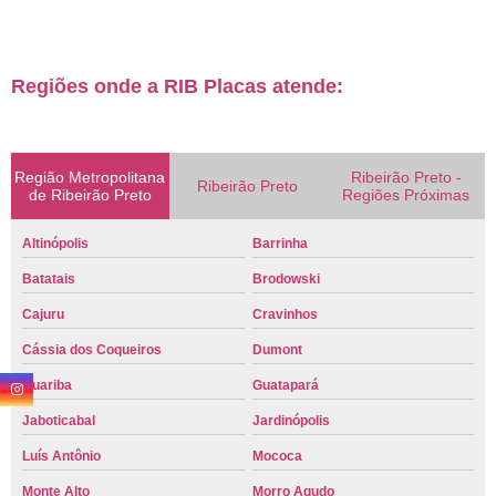
Regiões onde a RIB Placas atende:
Região Metropolitana
Ribeirão Preto -
Ribeirão Preto
de Ribeirão Preto
Regiões Próximas
Altinópolis
Barrinha
Batatais
Brodowski
Cajuru
Cravinhos
Cássia dos Coqueiros
Dumont
Guariba
Guatapará
Jaboticabal
Jardinópolis
Luís Antônio
Mococa
Monte Alto
Morro Agudo