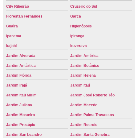
City Ribeirão
Cruzeiro do Sul
Florestan Fernandes
Garça
Guaíra
Higienópolis
Ipanema
Ipiranga
Itajobi
Ituverava
Jardim Alvorada
Jardim América
Jardim Antártica
Jardim Botânico
Jardim Flórida
Jardim Helena
Jardim Irajá
Jardim Itaú
Jardim Itaú Mirim
Jardim José Roberto Téo
Jardim Juliana
Jardim Macedo
Jardim Mosteiro
Jardim Palma Travassos
Jardim Procópio
Jardim Recreio
Jardim San Leandro
Jardim Santa Genebra