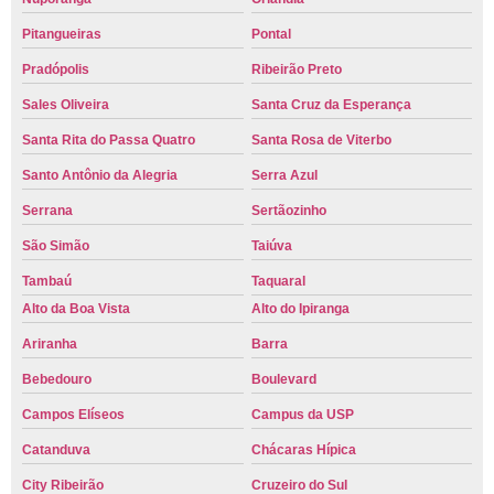
Pitangueiras
Pontal
Pradópolis
Ribeirão Preto
Sales Oliveira
Santa Cruz da Esperança
Santa Rita do Passa Quatro
Santa Rosa de Viterbo
Santo Antônio da Alegria
Serra Azul
Serrana
Sertãozinho
São Simão
Taiúva
Tambaú
Taquaral
Alto da Boa Vista
Alto do Ipiranga
Ariranha
Barra
Bebedouro
Boulevard
Campos Elíseos
Campus da USP
Catanduva
Chácaras Hípica
City Ribeirão
Cruzeiro do Sul