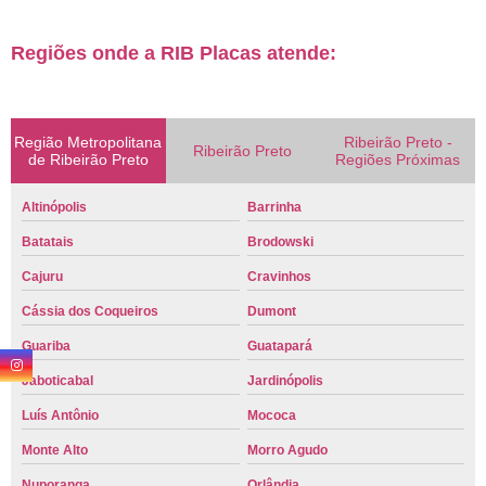
Regiões onde a RIB Placas atende:
Região Metropolitana
Ribeirão Preto -
Ribeirão Preto
de Ribeirão Preto
Regiões Próximas
Altinópolis
Barrinha
Batatais
Brodowski
Cajuru
Cravinhos
Cássia dos Coqueiros
Dumont
Guariba
Guatapará
Jaboticabal
Jardinópolis
Luís Antônio
Mococa
Monte Alto
Morro Agudo
Nuporanga
Orlândia