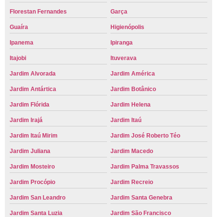
Florestan Fernandes
Garça
Guaíra
Higienópolis
Ipanema
Ipiranga
Itajobi
Ituverava
Jardim Alvorada
Jardim América
Jardim Antártica
Jardim Botânico
Jardim Flórida
Jardim Helena
Jardim Irajá
Jardim Itaú
Jardim Itaú Mirim
Jardim José Roberto Téo
Jardim Juliana
Jardim Macedo
Jardim Mosteiro
Jardim Palma Travassos
Jardim Procópio
Jardim Recreio
Jardim San Leandro
Jardim Santa Genebra
Jardim Santa Luzia
Jardim São Francisco