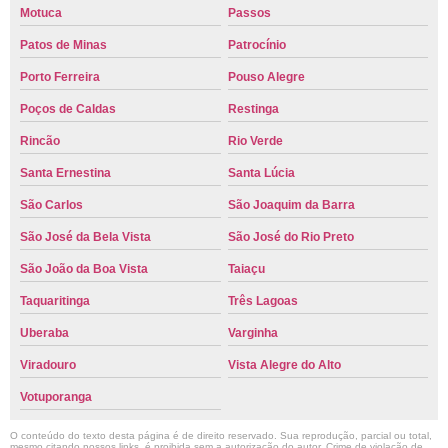
Motuca
Passos
Patos de Minas
Patrocínio
Porto Ferreira
Pouso Alegre
Poços de Caldas
Restinga
Rincão
Rio Verde
Santa Ernestina
Santa Lúcia
São Carlos
São Joaquim da Barra
São José da Bela Vista
São José do Rio Preto
São João da Boa Vista
Taiaçu
Taquaritinga
Três Lagoas
Uberaba
Varginha
Viradouro
Vista Alegre do Alto
Votuporanga
O conteúdo do texto desta página é de direito reservado. Sua reprodução, parcial ou total,
mesmo citando nossos links, é proibida sem a autorização do autor. Crime de violação de