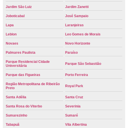
Jardim São Luiz
Jardim Zanetti
Joboticabal
José Sampaio
Lapa
Laranjeiras
Leblon
Leo Gomes de Morais
Novaes
Novo Horizonte
Palmares Paulista
Paraíso
Parque Residencial Cidade
Parque São Sebastião
Universitária
Parque das Figueiras
Porto Ferreira
Região Metropolitana de Ribeirão
Royal Park
Preto
Santa Adélia
Santa Cruz
Santa Rosa do Viterbo
Severinia
Sumarezinho
Sumaré
Tabapuã
Vila Albertina