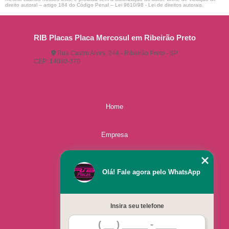
direito autoral – artigo 184 do Código Penal –
Lei 9610/98 - Lei de direitos autorais
.
RIB Placas Placa Mercosul em Ribeirão Preto
Rua Castro Alves, 244 - Ribeirão Preto - SP
CEP: 14080-370
(16) 3515-1150
(16) 98825-2142
ribplacasautomotivas@gmail.com
Home
Empresa
Missão
Olá! Fale agora pelo WhatsApp
Serviços
Insira seu telefone
Contato