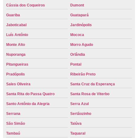
Cássia dos Coqueiros
Dumont
Guariba
Guatapará
Jaboticabal
Jardinópolis
Luís Antônio
Mococa
Monte Alto
Morro Agudo
Nuporanga
Orlândia
Pitangueiras
Pontal
Pradópolis
Ribeirão Preto
Sales Oliveira
Santa Cruz da Esperança
Santa Rita do Passa Quatro
Santa Rosa de Viterbo
Santo Antônio da Alegria
Serra Azul
Serrana
Sertãozinho
São Simão
Taiúva
Tambaú
Taquaral