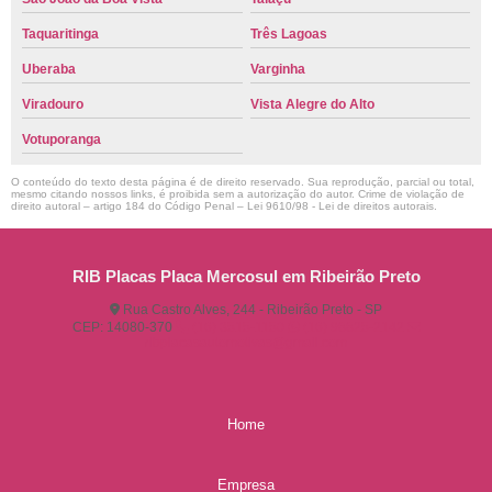
Taquaritinga
Três Lagoas
Uberaba
Varginha
Viradouro
Vista Alegre do Alto
Votuporanga
O conteúdo do texto desta página é de direito reservado. Sua reprodução, parcial ou total,
mesmo citando nossos links, é proibida sem a autorização do autor. Crime de violação de
direito autoral – artigo 184 do Código Penal –
Lei 9610/98 - Lei de direitos autorais
.
RIB Placas Placa Mercosul em Ribeirão Preto
Rua Castro Alves, 244 - Ribeirão Preto - SP
CEP: 14080-370
(16) 3515-1150
(16) 98825-2142
ribplacasautomotivas@gmail.com
Home
Empresa