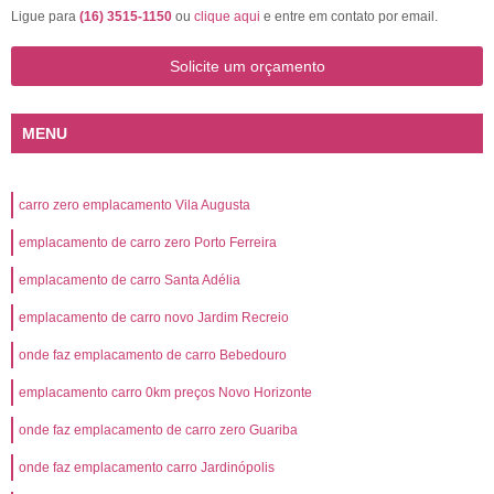
Ligue para
(16) 3515-1150
ou
clique aqui
e entre em contato por email.
Solicite um orçamento
MENU
carro zero emplacamento Vila Augusta
emplacamento de carro zero Porto Ferreira
emplacamento de carro Santa Adélia
emplacamento de carro novo Jardim Recreio
onde faz emplacamento de carro Bebedouro
emplacamento carro 0km preços Novo Horizonte
onde faz emplacamento de carro zero Guariba
onde faz emplacamento carro Jardinópolis