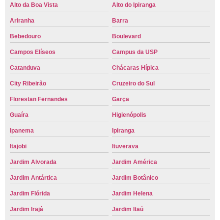
Alto da Boa Vista
Alto do Ipiranga
Ariranha
Barra
Bebedouro
Boulevard
Campos Elíseos
Campus da USP
Catanduva
Chácaras Hípica
City Ribeirão
Cruzeiro do Sul
Florestan Fernandes
Garça
Guaíra
Higienópolis
Ipanema
Ipiranga
Itajobi
Ituverava
Jardim Alvorada
Jardim América
Jardim Antártica
Jardim Botânico
Jardim Flórida
Jardim Helena
Jardim Irajá
Jardim Itaú