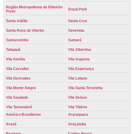
Região Metropolitana de Ribeirão
Royal Park
Preto
Santa Adélia
Santa Cruz
Santa Rosa do Viterbo
Severinia
Sumarezinho
Sumaré
Tabapuã
Vila Albertina
Vila Amélia
Vila Augusta
Vila Carvalho
Vila Esperança
Vila Gertrudes
Vila Lobato
Vila Monte Alegre
Vila Santa Terezinha
Vila Saudade
Vila Seixas
Vila Tamandaré
Vila Tibério
Américo Brasiliense
Araraquara
Araxá
Araçatuba
Barretos
Caldas Novas