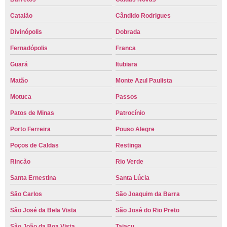
Catalão
Cândido Rodrigues
Divinópolis
Dobrada
Fernadópolis
Franca
Guará
Itubiara
Matão
Monte Azul Paulista
Motuca
Passos
Patos de Minas
Patrocínio
Porto Ferreira
Pouso Alegre
Poços de Caldas
Restinga
Rincão
Rio Verde
Santa Ernestina
Santa Lúcia
São Carlos
São Joaquim da Barra
São José da Bela Vista
São José do Rio Preto
São João da Boa Vista
Taiaçu