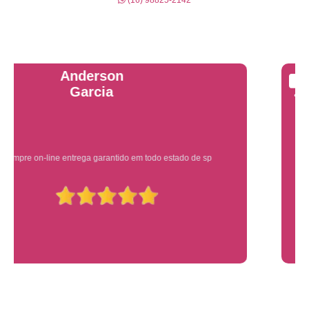
(16) 98825-2142
Yuri Martins
Ótimo atendimento