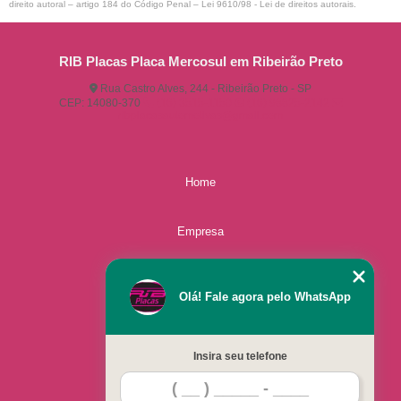
direito autoral – artigo 184 do Código Penal –
Lei 9610/98 - Lei de direitos autorais
.
RIB Placas Placa Mercosul em Ribeirão Preto
Rua Castro Alves, 244 - Ribeirão Preto - SP
CEP: 14080-370
(16) 3515-1150
(16) 98825-2142
ribplacasautomotivas@gmail.com
Home
Empresa
Missão
Olá! Fale agora pelo WhatsApp
Serviços
Insira seu telefone
Contato