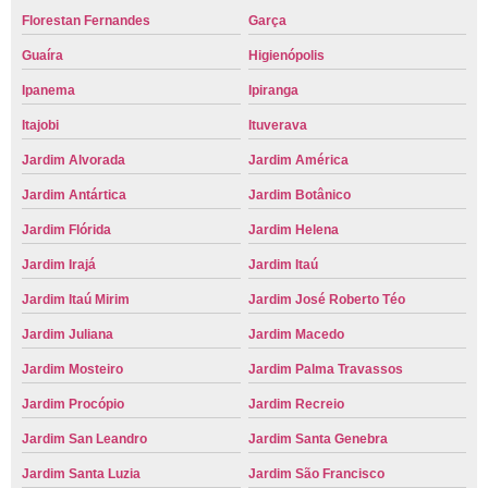
Florestan Fernandes
Garça
Guaíra
Higienópolis
Ipanema
Ipiranga
Itajobi
Ituverava
Jardim Alvorada
Jardim América
Jardim Antártica
Jardim Botânico
Jardim Flórida
Jardim Helena
Jardim Irajá
Jardim Itaú
Jardim Itaú Mirim
Jardim José Roberto Téo
Jardim Juliana
Jardim Macedo
Jardim Mosteiro
Jardim Palma Travassos
Jardim Procópio
Jardim Recreio
Jardim San Leandro
Jardim Santa Genebra
Jardim Santa Luzia
Jardim São Francisco