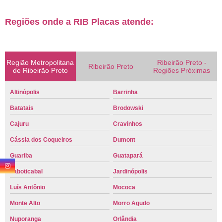
Regiões onde a RIB Placas atende:
Região Metropolitana
Ribeirão Preto -
Ribeirão Preto
de Ribeirão Preto
Regiões Próximas
Altinópolis
Barrinha
Batatais
Brodowski
Cajuru
Cravinhos
Cássia dos Coqueiros
Dumont
Guariba
Guatapará
Jaboticabal
Jardinópolis
Luís Antônio
Mococa
Monte Alto
Morro Agudo
Nuporanga
Orlândia