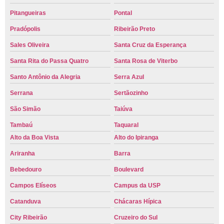
Pitangueiras
Pontal
Pradópolis
Ribeirão Preto
Sales Oliveira
Santa Cruz da Esperança
Santa Rita do Passa Quatro
Santa Rosa de Viterbo
Santo Antônio da Alegria
Serra Azul
Serrana
Sertãozinho
São Simão
Taiúva
Tambaú
Taquaral
Alto da Boa Vista
Alto do Ipiranga
Ariranha
Barra
Bebedouro
Boulevard
Campos Elíseos
Campus da USP
Catanduva
Chácaras Hípica
City Ribeirão
Cruzeiro do Sul