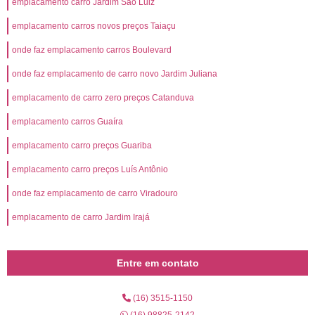
emplacamento carro Jardim São Luiz
emplacamento carros novos preços Taiaçu
onde faz emplacamento carros Boulevard
onde faz emplacamento de carro novo Jardim Juliana
emplacamento de carro zero preços Catanduva
emplacamento carros Guaíra
emplacamento carro preços Guariba
emplacamento carro preços Luís Antônio
onde faz emplacamento de carro Viradouro
emplacamento de carro Jardim Irajá
Entre em contato
(16) 3515-1150