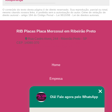
Votuporanga
O conteúdo do texto desta página é de direito reservado. Sua reprodução, parcial ou total,
mesmo citando nossos links, é proibida sem a autorização do autor. Crime de violação de
direito autoral – artigo 184 do Código Penal –
Lei 9610/98 - Lei de direitos autorais
.
RIB Placas Placa Mercosul em Ribeirão Preto
Rua Castro Alves, 244 - Ribeirão Preto - SP
CEP: 14080-370
(16) 3515-1150
(16) 98825-2142
ribplacasautomotivas@gmail.com
Home
Empresa
Missão
Olá! Fale agora pelo WhatsApp
Serviços