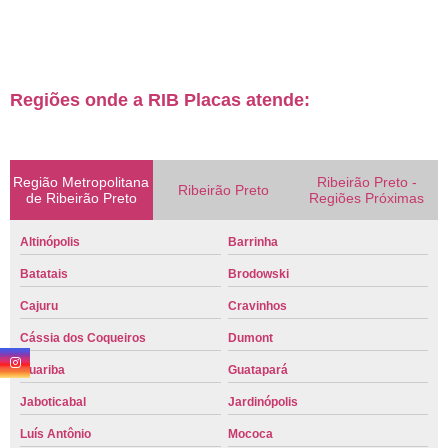
Regiões onde a RIB Placas atende:
Região Metropolitana
Ribeirão Preto -
Ribeirão Preto
de Ribeirão Preto
Regiões Próximas
Altinópolis
Barrinha
Batatais
Brodowski
Cajuru
Cravinhos
Cássia dos Coqueiros
Dumont
Guariba
Guatapará
Jaboticabal
Jardinópolis
Luís Antônio
Mococa