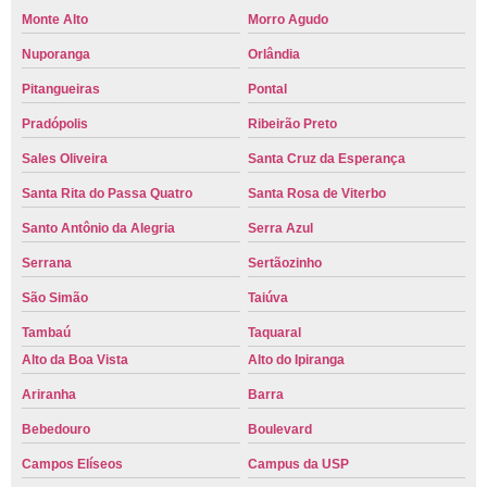
Monte Alto
Morro Agudo
Nuporanga
Orlândia
Pitangueiras
Pontal
Pradópolis
Ribeirão Preto
Sales Oliveira
Santa Cruz da Esperança
Santa Rita do Passa Quatro
Santa Rosa de Viterbo
Santo Antônio da Alegria
Serra Azul
Serrana
Sertãozinho
São Simão
Taiúva
Tambaú
Taquaral
Alto da Boa Vista
Alto do Ipiranga
Ariranha
Barra
Bebedouro
Boulevard
Campos Elíseos
Campus da USP