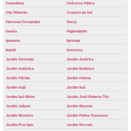
Catanduva
Chácaras Hípica
City Ribeirão
Cruzeiro do Sul
Florestan Fernandes
Garça
Guaíra
Higienópolis
Ipanema
Ipiranga
Itajobi
Ituverava
Jardim Alvorada
Jardim América
Jardim Antártica
Jardim Botânico
Jardim Flórida
Jardim Helena
Jardim Irajá
Jardim Itaú
Jardim Itaú Mirim
Jardim José Roberto Téo
Jardim Juliana
Jardim Macedo
Jardim Mosteiro
Jardim Palma Travassos
Jardim Procópio
Jardim Recreio