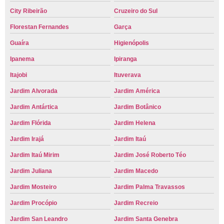
City Ribeirão
Cruzeiro do Sul
Florestan Fernandes
Garça
Guaíra
Higienópolis
Ipanema
Ipiranga
Itajobi
Ituverava
Jardim Alvorada
Jardim América
Jardim Antártica
Jardim Botânico
Jardim Flórida
Jardim Helena
Jardim Irajá
Jardim Itaú
Jardim Itaú Mirim
Jardim José Roberto Téo
Jardim Juliana
Jardim Macedo
Jardim Mosteiro
Jardim Palma Travassos
Jardim Procópio
Jardim Recreio
Jardim San Leandro
Jardim Santa Genebra