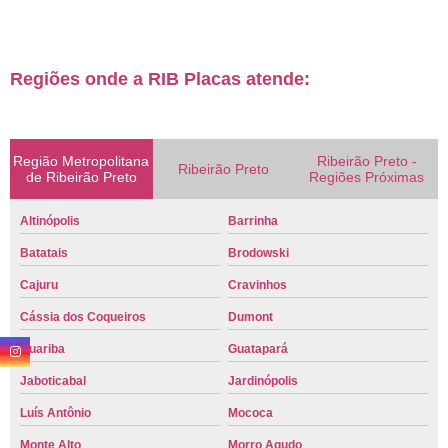
Regiões onde a RIB Placas atende:
Região Metropolitana
Ribeirão Preto -
Ribeirão Preto
de Ribeirão Preto
Regiões Próximas
Altinópolis
Barrinha
Batatais
Brodowski
Cajuru
Cravinhos
Cássia dos Coqueiros
Dumont
Guariba
Guatapará
Jaboticabal
Jardinópolis
Luís Antônio
Mococa
Monte Alto
Morro Agudo