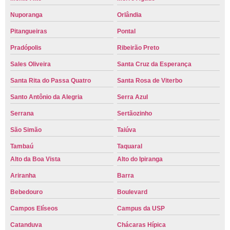
Nuporanga
Orlândia
Pitangueiras
Pontal
Pradópolis
Ribeirão Preto
Sales Oliveira
Santa Cruz da Esperança
Santa Rita do Passa Quatro
Santa Rosa de Viterbo
Santo Antônio da Alegria
Serra Azul
Serrana
Sertãozinho
São Simão
Taiúva
Tambaú
Taquaral
Alto da Boa Vista
Alto do Ipiranga
Ariranha
Barra
Bebedouro
Boulevard
Campos Elíseos
Campus da USP
Catanduva
Chácaras Hípica