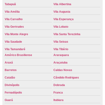
Tabapuã
Vila Albertina
Vila Amélia
Vila Augusta
Vila Carvalho
Vila Esperança
Vila Gertrudes
Vila Lobato
Vila Monte Alegre
Vila Santa Terezinha
Vila Saudade
Vila Seixas
Vila Tamandaré
Vila Tibério
Américo Brasiliense
Araraquara
Araxá
Araçatuba
Barretos
Caldas Novas
Catalão
Cândido Rodrigues
Divinópolis
Dobrada
Fernadópolis
Franca
Guará
Itubiara