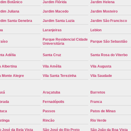
rdim Botânico
Jardim Flórida
Jardim Helena
Troca de Placa Cravinhos
Troca de 
dim Juliana
Jardim Macedo
Jardim Mosteiro
Troca de Placa Detran
Troca de P
rdim Santa Genebra
Jardim Santa Luzia
Jardim São Francisco
Troca de Placa para Mercosul
Troca de 
pa
Laranjeiras
Leblon
Troca para Placa Mercosul
Troca da Pl
Parque Residencial Cidade
raíso
Parque São Sebastião
Universitária
Troca de Placa Automotiva
Troca de
Troca de Placa do Veículo
Troca de
ta Adélia
Santa Cruz
Santa Rosa do Viterbo
Troca de Placas de Veículo
Troca de 
a Albertina
Vila Amélia
Vila Augusta
Troca Placa de Carro
Placa Mer
a Monte Alegre
Vila Santa Terezinha
Vila Saudade
Troca de Placa no Detran
Troca de P
axá
Araçatuba
Barretos
Troca de Placa Veicular
Troca Placa
brada
Fernadópolis
Franca
Troca Placa Mercosul
Troca Placa Ri
tuca
Passos
Patos de Minas
stinga
Rincão
Rio Verde
 José da Bela Vista
São José do Rio Preto
São João da Boa Vista