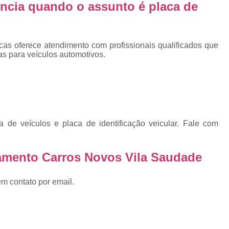
Emplacadoras
Emplacadoras C
ncia quando o assunto é
placa de
Empresa Emplacadora de Veículos
Emp
Placa de Moto
Placa de Mot
cas oferece atendimento com profissionais qualificados que
Placa Mercosul de Moto
Placa Me
s para veículos automotivos.
Placa Moto
Placa Moto Mercosul
Placa para Moto Mercosul
Fabrica de 
Placa Automotiva
Placa Automoti
Placa Automotiva Dianteir
e veículos e placa de identificação veicular. Fale com
Placa Automotiva Personalizad
amento Carros Novos Vila Saudade
Placa Automotiva Verde
Placa Merco
Placa Azul de Carro
Placa de Carro
em contato por email.
Placa de Carro Cravinhos
Placa
Placa de Carro Ribeirão Preto
P
Placa Preta Carro
Placa V