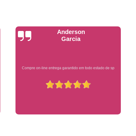
Placa de Veículo Detran
Placa de
Placa Mercosul Veículo Oficial
P
Placa Veículo Detran
Placa Veículo
Yuri Martins
Troca Placa de Veículo
Troca Pla
Placa Azul Mercosul
Placa da
Placa do Mercosul
Placa Me
Ótimo atendimento
Placa Mercosul Preta
Placa Mercosul
Placa Padrão Mercosul
Placa Ver
Modelo de Placa Mercosul
Modelo Placa
Modelo Placa Mercosul Ribeir
Placa de Veículo Mercosul
Placa
Placa Mercosul com Nome da Cidade
P
Placa Amarela Carro
Placa Ca