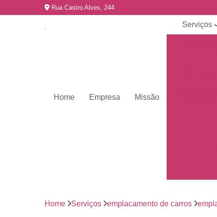
Rua Castro Alves, 244
Serviços
Emplacame
de carros
Emplacame
de motos
Emplacame
Home
Empresa
Missão
de veículo
Emplacame
para veícul
Emplacamen
mercosul
Emplacar 
carros
Empresas 
emplacame
Home
Serviços
emplacamento de carros
empl