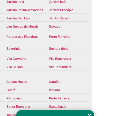
Jardim Irajá
Jardim Itaú
Placa de Carro
Troca de Placa de Veículo
Jardim Palma Travassos
Jardim Procópio
laca do Carro
Troca de Placa Mercosul
Jardim São Luiz
Jardim Zanetti
Placa Ribeirão Preto
Troca de Placa Veículo
Leo Gomes de Morais
Novaes
aca do Veículo
Troca das Placas do Veículo
Parque das Figueiras
Porto Ferreira
 Placa de Moto
Troca de Placa de Motos
 Placa Veículos
Troca de Placas da Moto
Severinia
Sumarezinho
Placas do Carro
Troca de Placas Mercosul
Vila Carvalho
Vila Esperança
cosul Troca
Troca da Placa do Carro
Vila Seixas
Vila Tamandaré
laca Nova
Troca de Placa Padrão Mercosul
Caldas Novas
Catalão
Troca Placa Carro
Troca Placa Cravinhos
Guará
Itubiara
beirão Preto
Vistoria para Troca de Placa
Patrocínio
Porto Ferreira
Santa Ernestina
Santa Lúcia
Taiaçu
Taquaritinga