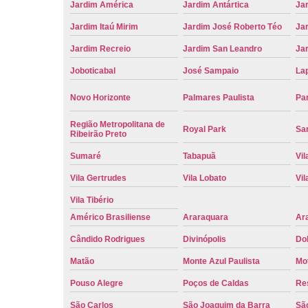
Jardim América
Jardim Antártica
Ja
Jardim Itaú Mirim
Jardim José Roberto Téo
Jar
Jardim Recreio
Jardim San Leandro
Ja
Joboticabal
José Sampaio
La
Novo Horizonte
Palmares Paulista
Pa
Região Metropolitana de
Royal Park
San
Ribeirão Preto
Sumaré
Tabapuã
Vil
Vila Gertrudes
Vila Lobato
Vil
Vila Tibério
Américo Brasiliense
Araraquara
Ar
Cândido Rodrigues
Divinópolis
Do
Matão
Monte Azul Paulista
Mo
Pouso Alegre
Poços de Caldas
Re
São Carlos
São Joaquim da Barra
São