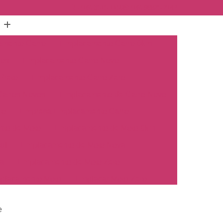
(16) 3515-1150
(16) 98825-2142
mento Carro
Emplacamento Carro 0km
hos
Emplacamento Carro Novo
Preto
Emplacamento Carro Zero
arros Novos
Emplacamento de Carro Novo
ro
Empresa Emplacamento Carro
to de Moto
Emplacamento de Moto 0km
ul
Emplacamento de Moto Nova
a
Emplacamento de Moto Zero
placamento Moto
Emplacar Moto Zero
o
Primeiro Emplacamento de Moto
e
cosul
Emplacamento de Carro