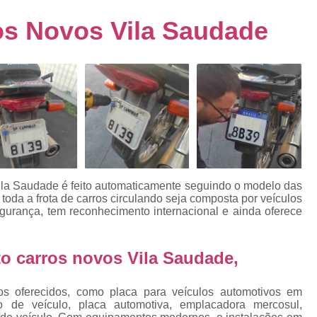
s
Emplacamento de Carro Usad
ra
s Novos Vila Saudade
Emplacamento de Veículo Pcd
E
tos
Emplacamento de Veículo Zero 
as
Emplacamento do Carro
Emplacamento
rro
Emplacamento Veículos Zero
e
Emplacamento de Veículo
E
Emplacamento de Veículo Novo
Emplacamento de Veículo Usad
ila Saudade
é feito automaticamente seguindo o modelo das
elo
toda a frota de carros circulando seja composta por veículos
Emplacamento Veículo Novo
Emplacam
urança, tem reconhecimento internacional e ainda oferece
Emplacamento Veicular
Proce
ra
Detran Emplacamento Merc
 carros novos Vila Saudade,
Emplacamento Mercosul Cravinh
s
os oferecidos, como placa para veículos automotivos em
Emplacamento Mercosul Ribeirão 
o de veículo, placa automotiva, emplacadora mercosul,
e