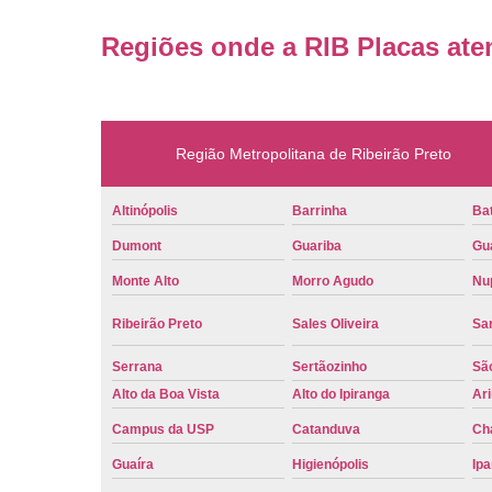
Regiões onde a RIB Placas ate
Região Metropolitana de Ribeirão Preto
Altinópolis
Barrinha
Bat
Dumont
Guariba
Gu
Monte Alto
Morro Agudo
Nu
Ribeirão Preto
Sales Oliveira
Sa
Serrana
Sertãozinho
Sã
Alto da Boa Vista
Alto do Ipiranga
Ar
Campus da USP
Catanduva
Ch
Guaíra
Higienópolis
Ip