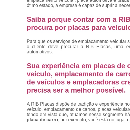
emplacamento veicular, placa automotiva e plac
placas
ótimo estado, a empresa é capaz de suprir a nece
Troca de pla
Saiba porque contar com a RIB
Troca de pla
procura por placas para veícu
de veículo
Trocas d
Para que os serviços de emplacamento veicular s
placas
o cliente deve procurar a RIB Placas, uma e
automotivos.
Sua experiência em placas de c
veículo, emplacamento de carr
de veículos e emplacadoras cr
precisa ser a melhor possível.
A RIB Placas dispõe de tradição e experiência no
veículo, emplacamento de carros, placas veicula
tendo em vista que, atuamos nesse segmento há
placa de carro
, por exemplo, você está no lugar c