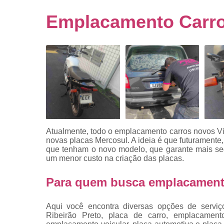
Empresa
emplacado
Emplacamento Carro
Placa de mo
Placas
automotiv
Placas de ca
Placas d
veículo
Placas
mercosul
Atualmente, todo o emplacamento carros novos V
Placas mod
novas placas Mercosul. A ideia é que futuramente, 
mercosul
que tenham o novo modelo, que garante mais seg
um menor custo na criação das placas.
Placas pa
carro
Para quem busca emplacamento
Placas
veiculare
Aqui você encontra diversas opções de serviç
Ribeirão Preto, placa de carro, emplacament
Reforma d