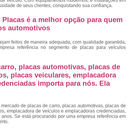
a de veículo. Com equipamentos modernos, e instalações em
Emplacamento Placa Mercosu
ssidade de seus clientes, conquistando sua confiança.
cas
Qual o Valor do Emplacamento da Placa 
 Placas é a melhor opção para quem
cas
Valor do Emplacamento Mercosul
Val
los automotivos
s
Emplacar Carro Cravinhos
Emplacar C
e
ejam feitos de maneira adequada, com qualidade garantida,
Emplacar Carros
Emplacar o Carro
E
mpresa referência no segmento de placas para veículos
Emplacar Veículo
Emplacar V
Emplacar Veículos
Empresa
arro, placas automotivas, placas de
Empresa de Emplacamento
Em
os, placas veiculares, emplacadora
edenciadas importa para nós. Ela
Empresa de Emplacamento de Carro
Empresa de Emplacamento de Moto
Empresa de Emplacamento de Veícul
 mercado de placas de carro, placas automotivas, placas de
res, emplacadora de veículos e emplacadoras credenciadas,
Empresa Emplacamento
Emp
 anos. Se está procurando por uma empresa referência em
erto.
Emplacadora de Veículos
Emplacado