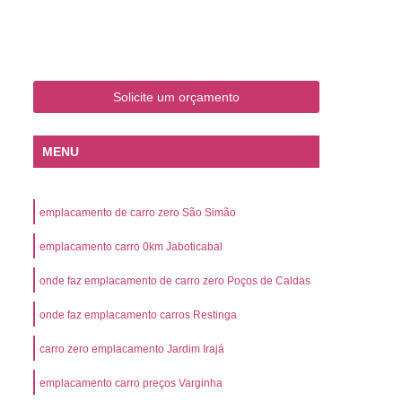
o
Emplacamento de Carro Zero
mplacamento de Veículo Placa Mercosul
Km
Emplacamento de Veículos Zero
Solicite um orçamento
 do Veículo
Emplacamento Veículos Novos
Detran Emplacamento de Veículo
MENU
mplacamento de Veículo Cravinhos
Emplacamento de Veículo Ribeirão Preto
emplacamento de carro zero São Simão
o
Emplacamento de Veículo Zero
emplacamento carro 0km Jaboticabal
ento Veículo Zero
Emplacamento Veículos
onde faz emplacamento de carro zero Poços de Caldas
sso de Emplacamento de Veículo Zero
onde faz emplacamento carros Restinga
osul
Emplacamento Mercosul
os
Emplacamento Mercosul Preço
carro zero emplacamento Jardim Irajá
Preto
Emplacamento Mercosul Valor
emplacamento carro preços Varginha