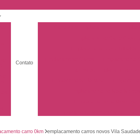
nto
Carro Zero Emplacamento
Emplaca
Emplacamento Carro Cravin
nto
Emplacamento Carro Ribeirão 
Emplacamento Carros
Emplacamento C
nto
Contato
s
Empresa de Emplacamento Car
nto
Emplacamento da Moto
Emplacamen
os
Emplacamento de Moto Mercos
tos
Emplacamento de Moto Usad
os
Emplacamento Mercosul Moto
Em
Primeiro Emplacamento da Mot
de
nto
acamento carro 0km
emplacamento carros novos Vila Saudad
Emplacamento da Placa Mer