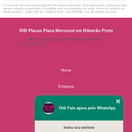
O conteúdo do texto desta página é de direito reservado. Sua reprodução, parcial ou total,
mesmo citando nossos links, é proibida sem a autorização do autor. Crime de violação de
direito autoral – artigo 184 do Código Penal –
Lei 9610/98 - Lei de direitos autorais
.
RIB Placas Placa Mercosul em Ribeirão Preto
Rua Castro Alves, 244 - Ribeirão Preto - SP
CEP: 14080-370
(16) 3515-1150
(16) 98825-2142
ribplacasautomotivas@gmail.com
Home
Empresa
Missão
Olá! Fale agora pelo WhatsApp
Serviços
Insira seu telefone