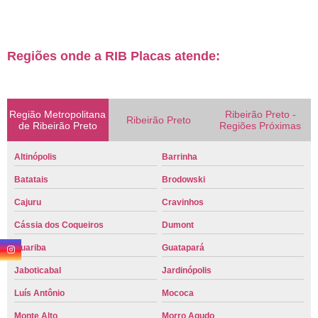
Regiões onde a RIB Placas atende:
Região Metropolitana
Ribeirão Preto -
Ribeirão Preto
de Ribeirão Preto
Regiões Próximas
Altinópolis
Barrinha
Batatais
Brodowski
Cajuru
Cravinhos
Cássia dos Coqueiros
Dumont
Guariba
Guatapará
Jaboticabal
Jardinópolis
Luís Antônio
Mococa
Monte Alto
Morro Agudo