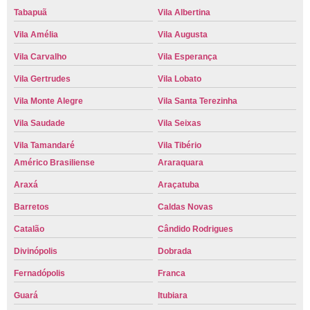
Tabapuã
Vila Albertina
Vila Amélia
Vila Augusta
Vila Carvalho
Vila Esperança
Vila Gertrudes
Vila Lobato
Vila Monte Alegre
Vila Santa Terezinha
Vila Saudade
Vila Seixas
Vila Tamandaré
Vila Tibério
Américo Brasiliense
Araraquara
Araxá
Araçatuba
Barretos
Caldas Novas
Catalão
Cândido Rodrigues
Divinópolis
Dobrada
Fernadópolis
Franca
Guará
Itubiara