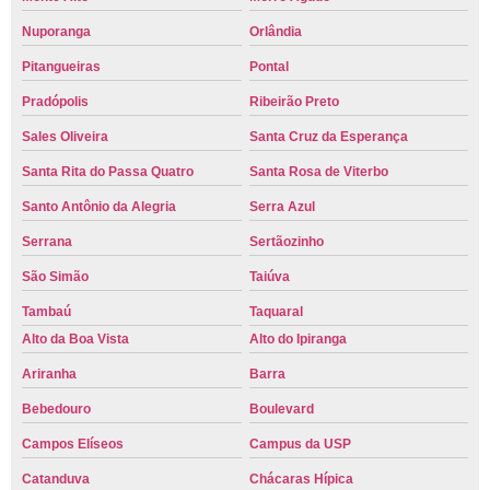
Nuporanga
Orlândia
Pitangueiras
Pontal
Pradópolis
Ribeirão Preto
Sales Oliveira
Santa Cruz da Esperança
Santa Rita do Passa Quatro
Santa Rosa de Viterbo
Santo Antônio da Alegria
Serra Azul
Serrana
Sertãozinho
São Simão
Taiúva
Tambaú
Taquaral
Alto da Boa Vista
Alto do Ipiranga
Ariranha
Barra
Bebedouro
Boulevard
Campos Elíseos
Campus da USP
Catanduva
Chácaras Hípica