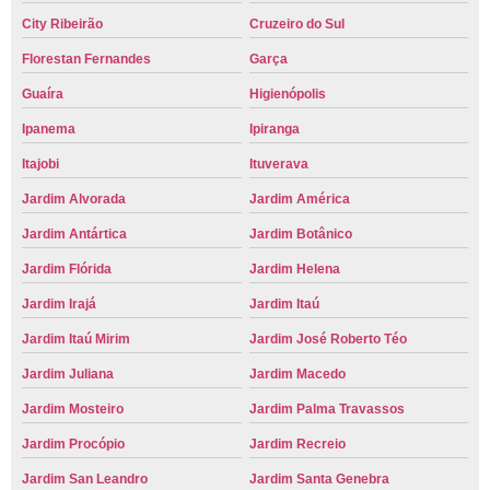
City Ribeirão
Cruzeiro do Sul
Florestan Fernandes
Garça
Guaíra
Higienópolis
Ipanema
Ipiranga
Itajobi
Ituverava
Jardim Alvorada
Jardim América
Jardim Antártica
Jardim Botânico
Jardim Flórida
Jardim Helena
Jardim Irajá
Jardim Itaú
Jardim Itaú Mirim
Jardim José Roberto Téo
Jardim Juliana
Jardim Macedo
Jardim Mosteiro
Jardim Palma Travassos
Jardim Procópio
Jardim Recreio
Jardim San Leandro
Jardim Santa Genebra