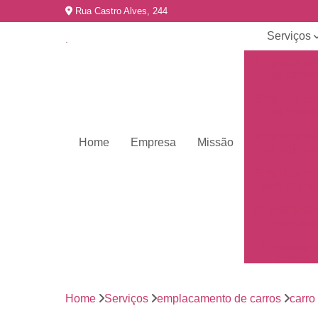
Rua Castro Alves, 244
Serviços
Emplacame
de carros
Emplacame
de motos
Emplacame
Home
Empresa
Missão
de veículo
Emplacame
para veícul
Emplacamen
mercosul
Emplacar 
carros
Empresas 
emplacame
Home
Serviços
emplacamento de carros
carro