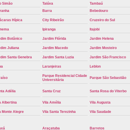
o Simão
Taiúva
Tambaú
Placa de Carro Cinza
Placa d
iranha
Barra
Bebedouro
Placa de um Carro Cravinhos
Placa de
ácaras Hípica
City Ribeirão
Cruzeiro do Sul
Placa Preta de Carro
Placa Verd
anema
Ipiranga
Itajobi
Placa de Identificação Veicular
P
rdim Botânico
Jardim Flórida
Jardim Helena
Placa Veicular Azul
Placa Veic
dim Juliana
Jardim Macedo
Jardim Mosteiro
Placa Veicular Mercosul
Placa
rdim Santa Genebra
Jardim Santa Luzia
Jardim São Francisco
Placa Veicular Ribeirão Preto
Placa
pa
Laranjeiras
Leblon
Reforma de Placa Automotiva
R
Parque Residencial Cidade
raíso
Parque São Sebastião
Universitária
Reforma de Placa Automotiva Ribe
ta Adélia
Santa Cruz
Santa Rosa do Viterbo
Reforma de Placa Veicular
Reforma
a Albertina
Vila Amélia
Vila Augusta
Reforma Placa Veicular
a Monte Alegre
Vila Santa Terezinha
Vila Saudade
Serviço de Reforma de Placa Automoti
Serviço de Reforma Placa Veicular
axá
Araçatuba
Barretos