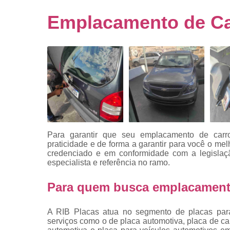
Empresa
emplacado
Emplacamento de Ca
Placa de mo
Placas
automotiv
Placas de ca
Placas d
veículo
Placas
mercosul
Para garantir que seu emplacamento de carr
Placas mod
praticidade e de forma a garantir para você o mel
mercosul
credenciado e em conformidade com a legisla
especialista e referência no ramo.
Placas pa
carro
Para quem busca emplacamento
Placas
veiculare
A RIB Placas atua no segmento de placas para 
serviços como o de placa automotiva, placa de c
Reforma d