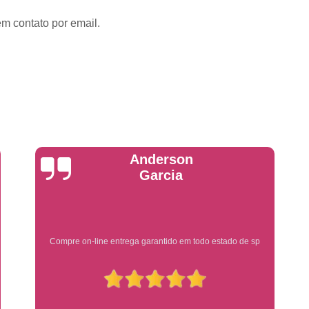
Emplacadoras
Emplacadoras C
em contato por email.
Empresa Emplacadora de Veículos
Emp
Placa de Moto
Placa de Mot
Placa Mercosul de Moto
Placa Me
Placa Moto
Placa Moto Mercosul
Placa para Moto Mercosul
Fabrica de 
Placa Automotiva
Placa Automoti
Placa Automotiva Dianteir
Yuri Martins
Placa Automotiva Personalizad
Placa Automotiva Verde
Placa Merco
Placa Azul de Carro
Placa de Carro
Ótimo atendimento
Placa de Carro Cravinhos
Placa
Placa de Carro Ribeirão Preto
P
Placa Preta Carro
Placa V