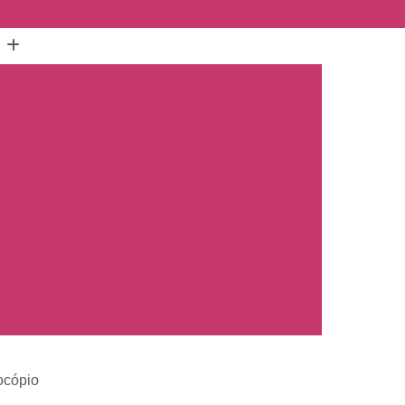
(16) 3515-1150
(16) 98825-2142
mento Carro
Emplacamento Carro 0km
hos
Emplacamento Carro Novo
Preto
Emplacamento Carro Zero
arros Novos
Emplacamento de Carro Novo
ro
Empresa Emplacamento Carro
to de Moto
Emplacamento de Moto 0km
ul
Emplacamento de Moto Nova
a
Emplacamento de Moto Zero
placamento Moto
Emplacar Moto Zero
o
Primeiro Emplacamento de Moto
ocópio
cosul
Emplacamento de Carro