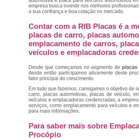
automotiva e placa para veículos automotivos em
placas
empresa busca investir nos melhores profissionai
a sua confiança e boa cotação no mercado.
Troca de pla
Troca de pla
Contar com a RIB Placas é a m
de veículo
placas de carro, placas automot
Trocas d
emplacamento de carros, placa
placas
veículos e emplacadoras cred
Desde que começamos no segmento de
placas
desde então participamos ativamente deste pro
fator principal do crescimento.
Em tudo que fazemos, carregamos o objetivo de se
carro, placas automotivas, placas de veículo, 
veículos e emplacadoras credenciadas, a empre
serviços, como emplacamento para veículos e e
para mais informações.
Para saber mais sobre Emplac
Procópio