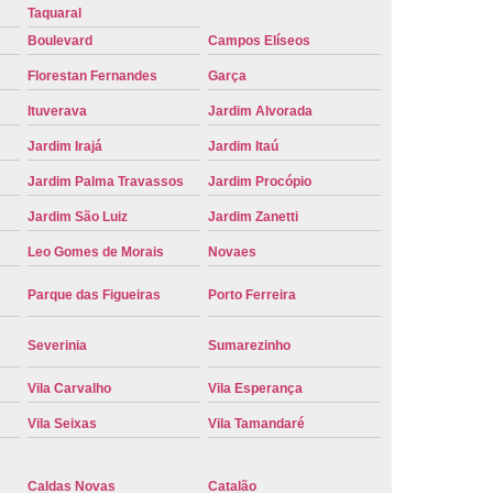
Taquaral
e Carro Oficial
Placa de um Carro
Boulevard
Campos Elíseos
 um Carro Ribeirão Preto
Placa Nova Carro
Florestan Fernandes
Garça
e no Carro
Placa Vermelha de Carro
Ituverava
Jardim Alvorada
laca Veicular
Placa Veicular Amarela
Jardim Irajá
Jardim Itaú
ular Cinza
Placa Veicular Cravinhos
Jardim Palma Travassos
Jardim Procópio
 Veicular Nova
Placa Veicular Preta
Jardim São Luiz
Jardim Zanetti
 Veicular Verde
Placa Veicular Vermelha
Leo Gomes de Morais
Novaes
eforma de Placa Automotiva Cravinhos
Parque das Figueiras
Porto Ferreira
irão Preto
Reforma de Placa Carro
Severinia
Sumarezinho
 Placa Automotiva
Reforma Placa Carro
Vila Carvalho
Vila Esperança
Reformar Placa de Veículo
Vila Seixas
Vila Tamandaré
va
Serviço de Reforma de Placa Veicular
Troca de Placa
Troca de Placa Carro
Caldas Novas
Catalão