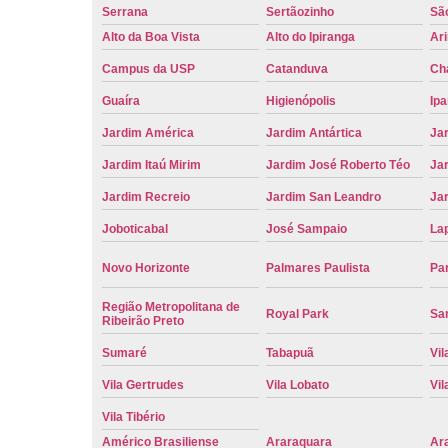
Serrana
Sertãozinho
Sã
Alto da Boa Vista
Alto do Ipiranga
Ar
Campus da USP
Catanduva
Ch
Guaíra
Higienópolis
Ip
Jardim América
Jardim Antártica
Ja
Jardim Itaú Mirim
Jardim José Roberto Téo
Jar
Jardim Recreio
Jardim San Leandro
Ja
Joboticabal
José Sampaio
La
Novo Horizonte
Palmares Paulista
Pa
Região Metropolitana de
Royal Park
San
Ribeirão Preto
Sumaré
Tabapuã
Vil
Vila Gertrudes
Vila Lobato
Vil
Vila Tibério
Américo Brasiliense
Araraquara
Ar