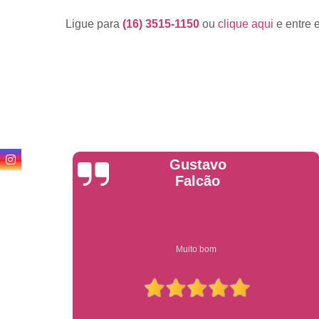
Ligue para
(16) 3515-1150
ou
clique aqui
e entre 
Anderson
Garcia
Compre on-line entrega garantido em todo estado de sp