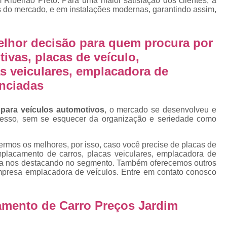
 Ribeirão Preto. Para uma maior satisfação dos clientes, a
Emplacamento Placa Mercosu
s do mercado, e em instalações modernas, garantindo assim,
cas
Qual o Valor do Emplacamento da Placa 
cas
Valor do Emplacamento Mercosul
Val
elhor decisão para quem procura por
s
ivas, placas de veículo,
Emplacar Carro Cravinhos
Emplacar C
e
s veiculares, emplacadora de
Emplacar Carros
Emplacar o Carro
E
enciadas
Emplacar Veículo
Emplacar V
Emplacar Veículos
Empresa
 para veículos automotivos
, o mercado se desenvolveu e
cesso, sem se esquecer da organização e seriedade como
Empresa de Emplacamento
Em
Empresa de Emplacamento de Carro
rmos os melhores, por isso, caso você precise de placas de
emplacamento de carros, placas veiculares, emplacadora de
Empresa de Emplacamento de Moto
sa nos destacando no segmento. Também oferecemos outros
mpresa emplacadora de veículos. Entre em contato conosco
Empresa de Emplacamento de Veícul
Empresa Emplacamento
Emp
amento de Carro Preços Jardim
Emplacadora de Veículos
Emplacado