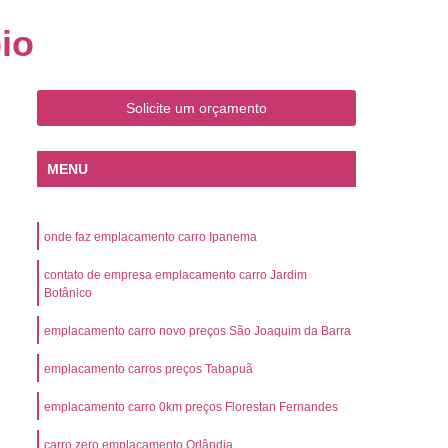
o
Emplacamento de Carro Zero
io
mplacamento de Veículo Placa Mercosul
Km
Emplacamento de Veículos Zero
Solicite um orçamento
 do Veículo
Emplacamento Veículos Novos
Detran Emplacamento de Veículo
MENU
mplacamento de Veículo Cravinhos
Emplacamento de Veículo Ribeirão Preto
onde faz emplacamento carro Ipanema
o
Emplacamento de Veículo Zero
contato de empresa emplacamento carro Jardim
ento Veículo Zero
Emplacamento Veículos
Botânico
sso de Emplacamento de Veículo Zero
emplacamento carro novo preços São Joaquim da Barra
osul
Emplacamento Mercosul
emplacamento carros preços Tabapuã
os
Emplacamento Mercosul Preço
emplacamento carro 0km preços Florestan Fernandes
Preto
Emplacamento Mercosul Valor
carro zero emplacamento Orlândia