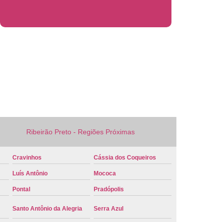
 Veículo Nova
Placa de Veículo Verde
laca Veículo
Placa Veículo Cravinhos
 Ribeirão Preto
Placa Vermelha Veículo
ca Veículo
Conversão Placa Mercosul
 Mercosul
Placa de Carro Mercosul
rcosul
Placa Mercosul Cravinhos
 Ribeirão Preto
Placa Mercosul Vermelha
Ribeirão Preto - Regiões Próximas
melha Mercosul
Colocar Placa Mercosul
 Mercosul
Modelo Placa Mercosul Cravinhos
Cravinhos
Cássia dos Coqueiros
ão Preto
Placa Carro Mercosul
Luís Antônio
Mococa
 Mercosul Azul
Placa Mercosul Carro
Pontal
Pradópolis
laca Mercosul Detran
Placa Modelo Mercosul
Santo Antônio da Alegria
Serra Azul
rro Detran
Placa de Carro Branca