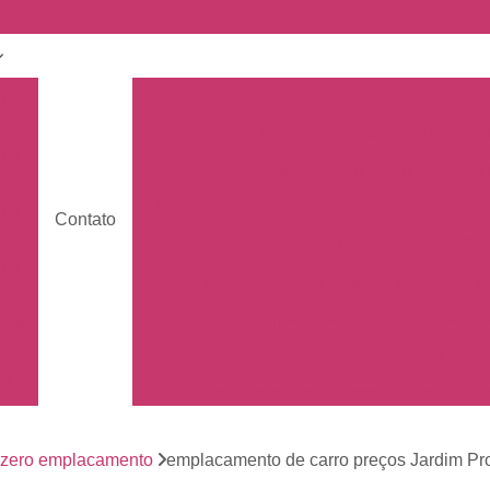
nto
Carro Zero Emplacamento
Emplaca
Emplacamento Carro Cravin
nto
Emplacamento Carro Ribeirão 
Emplacamento Carros
Emplacamento C
nto
Contato
s
Empresa de Emplacamento Car
nto
Emplacamento da Moto
Emplacamen
os
Emplacamento de Moto Mercos
tos
Emplacamento de Moto Usad
os
Emplacamento Mercosul Moto
Em
Primeiro Emplacamento da Mot
de
nto
 zero emplacamento
emplacamento de carro preços Jardim Pr
Emplacamento da Placa Mer