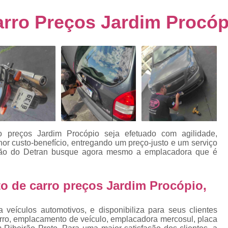
s
Emplacamento de Carro Usad
ra
rro Preços Jardim Procóp
Emplacamento de Veículo Pcd
E
tos
Emplacamento de Veículo Zero 
as
Emplacamento do Carro
Emplacamento
rro
Emplacamento Veículos Zero
e
Emplacamento de Veículo
E
Emplacamento de Veículo Novo
Emplacamento de Veículo Usad
o preços Jardim Procópio
seja efetuado com agilidade,
elo
hor custo-benefício, entregando um preço-justo e um serviço
Emplacamento Veículo Novo
Emplacam
ção do Detran busque agora mesmo a emplacadora que é
Emplacamento Veicular
Proce
ra
Detran Emplacamento Merc
 de carro preços Jardim Procópio,
Emplacamento Mercosul Cravinh
s
veículos automotivos, e disponibiliza para seus clientes
Emplacamento Mercosul Ribeirão 
arro, emplacamento de veículo, emplacadora mercosul, placa
e