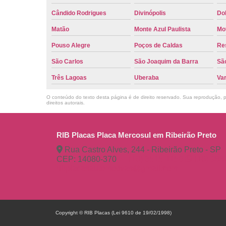
Cândido Rodrigues
Divinópolis
Do
Matão
Monte Azul Paulista
Mo
Pouso Alegre
Poços de Caldas
Re
São Carlos
São Joaquim da Barra
São
Três Lagoas
Uberaba
Va
O conteúdo do texto desta página é de direito reservado. Sua reprodução, pa
direitos autorais
.
RIB Placas Placa Mercosul em Ribeirão Preto
Rua Castro Alves, 244 - Ribeirão Preto - SP
CEP: 14080-370
(16) 3515-1150
(16) 98
ribplacasautomotivas@gmail.com
Copyright © RIB Placas (Lei 9610 de 19/02/1998)