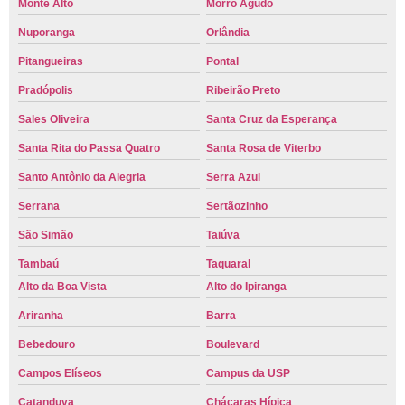
Monte Alto
Morro Agudo
Nuporanga
Orlândia
Pitangueiras
Pontal
Pradópolis
Ribeirão Preto
Sales Oliveira
Santa Cruz da Esperança
Santa Rita do Passa Quatro
Santa Rosa de Viterbo
Santo Antônio da Alegria
Serra Azul
Serrana
Sertãozinho
São Simão
Taiúva
Tambaú
Taquaral
Alto da Boa Vista
Alto do Ipiranga
Ariranha
Barra
Bebedouro
Boulevard
Campos Elíseos
Campus da USP
Catanduva
Chácaras Hípica