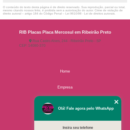
O conteúdo do texto desta página é de direito reservado. Sua reprodução, parcial ou total,
mesmo citando nossos links, é proibida sem a autorização do autor. Crime de violação de
direito autoral – artigo 184 do Código Penal –
Lei 9610/98 - Lei de direitos autorais
.
RIB Placas Placa Mercosul em Ribeirão Preto
Rua Castro Alves, 244 - Ribeirão Preto - SP
CEP: 14080-370
(16) 3515-1150
(16) 98825-2142
ribplacasautomotivas@gmail.com
Home
Empresa
Missão
Olá! Fale agora pelo WhatsApp
Serviços
Insira seu telefone