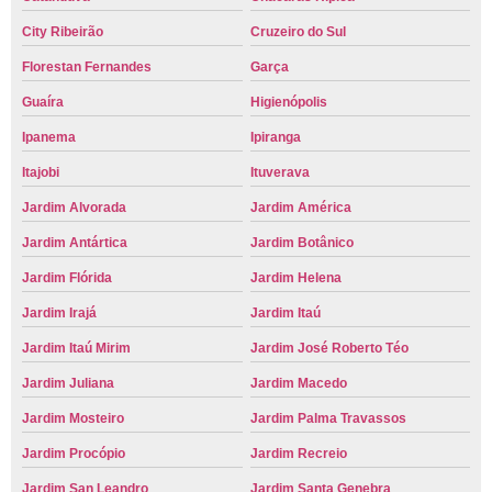
City Ribeirão
Cruzeiro do Sul
Florestan Fernandes
Garça
Guaíra
Higienópolis
Ipanema
Ipiranga
Itajobi
Ituverava
Jardim Alvorada
Jardim América
Jardim Antártica
Jardim Botânico
Jardim Flórida
Jardim Helena
Jardim Irajá
Jardim Itaú
Jardim Itaú Mirim
Jardim José Roberto Téo
Jardim Juliana
Jardim Macedo
Jardim Mosteiro
Jardim Palma Travassos
Jardim Procópio
Jardim Recreio
Jardim San Leandro
Jardim Santa Genebra