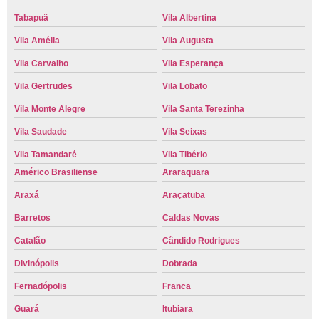
Tabapuã
Vila Albertina
Vila Amélia
Vila Augusta
Vila Carvalho
Vila Esperança
Vila Gertrudes
Vila Lobato
Vila Monte Alegre
Vila Santa Terezinha
Vila Saudade
Vila Seixas
Vila Tamandaré
Vila Tibério
Américo Brasiliense
Araraquara
Araxá
Araçatuba
Barretos
Caldas Novas
Catalão
Cândido Rodrigues
Divinópolis
Dobrada
Fernadópolis
Franca
Guará
Itubiara